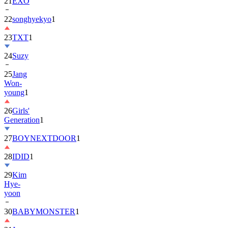
22
songhyekyo
1
23
TXT
1
24
Suzy
25
Jang
Won-
young
1
26
Girls'
Generation
1
27
BOYNEXTDOOR
1
28
IDID
1
29
Kim
Hye-
yoon
30
BABYMONSTER
1
31
Jung
Hae-