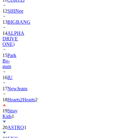
13
BIGBANG
14
ALPHA
DRIVE
ONE)
15
Park
Bo-
gum
16
IU
17
NewJeans
18
Hearts2Hearts
2
19
Stray
Kids
1
20
ASTRO
1
21
EXO