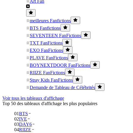
Art Fan
meilleures Fanfictions
BTS Fanfictions
SEVENTEEN FanFictions
TXT FanFictions
EXO FanFictions
PLAVE FanFictions
BOYNEXTDOOR FanFictions
RIIZE FanFictions
Stray Kids FanFictions
Demande de Tableau de Célébrités
Voir tous les tableaux d'affichage
Top 50 des tableaux d'affichage les plus populaires
01
BTS
02
IVE
03
DAY6
04
RIIZE