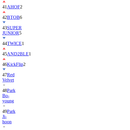
42
BTOB
6
43
SUPER
JUNIOR
5
44
TWICE
1
45
AND2BLE
1
46
KickFlip
2
47
Red
Velvet
48
Park
Bo-
young
49
Park
Ji-
hoon
50
ALLDAY
PROJECT