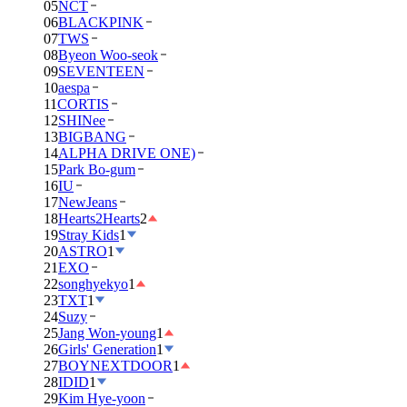
05
NCT
06
BLACKPINK
07
TWS
08
Byeon Woo-seok
09
SEVENTEEN
10
aespa
11
CORTIS
12
SHINee
13
BIGBANG
14
ALPHA DRIVE ONE)
15
Park Bo-gum
16
IU
17
NewJeans
18
Hearts2Hearts
2
19
Stray Kids
1
20
ASTRO
1
21
EXO
22
songhyekyo
1
23
TXT
1
24
Suzy
25
Jang Won-young
1
26
Girls' Generation
1
27
BOYNEXTDOOR
1
28
IDID
1
29
Kim Hye-yoon