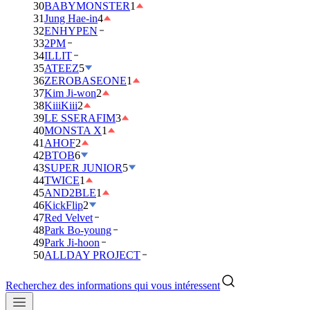
30
BABYMONSTER
1
31
Jung Hae-in
4
32
ENHYPEN
33
2PM
34
ILLIT
35
ATEEZ
5
36
ZEROBASEONE
1
37
Kim Ji-won
2
38
KiiiKiii
2
39
LE SSERAFIM
3
40
MONSTA X
1
41
AHOF
2
42
BTOB
6
43
SUPER JUNIOR
5
44
TWICE
1
45
AND2BLE
1
46
KickFlip
2
47
Red Velvet
48
Park Bo-young
49
Park Ji-hoon
50
ALLDAY PROJECT
Recherchez des informations qui vous intéressent