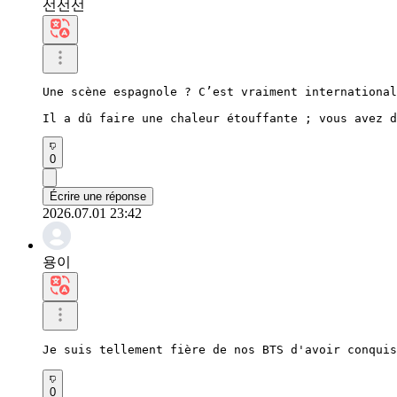
선선선
Une scène espagnole ? C’est vraiment international
Il a dû faire une chaleur étouffante ; vous avez d
0
Écrire une réponse
2026.07.01 23:42
용이
Je suis tellement fière de nos BTS d'avoir conqui
0