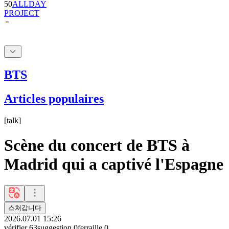
BTS
Articles populaires
[
talk
]
Scène du concert de BTS à
Madrid qui a captivé l'Espagne
스쳐갑니다
2026.07.01 15:26
vérifier
63
suggestion
0
ferraille
0