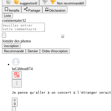
suggestion
0
Non recommandé
0
ferraille
Partager
Déclaration
Liste
commentaire
32
Joindre des photos
inscription
Recommandé
Dernier
Ordre d'inscription
luGibbon874
Je pense qu'aller à un concert à l'étranger serait
0