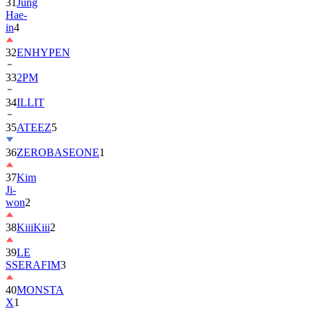
in
4
32
ENHYPEN
33
2PM
34
ILLIT
35
ATEEZ
5
36
ZEROBASEONE
1
37
Kim
Ji-
won
2
38
KiiiKiii
2
39
LE
SSERAFIM
3
40
MONSTA
X
1
41
AHOF
2