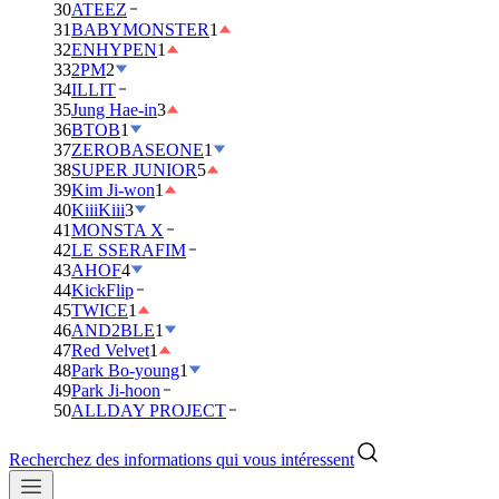
30
ATEEZ
31
BABYMONSTER
1
32
ENHYPEN
1
33
2PM
2
34
ILLIT
35
Jung Hae-in
3
36
BTOB
1
37
ZEROBASEONE
1
38
SUPER JUNIOR
5
39
Kim Ji-won
1
40
KiiiKiii
3
41
MONSTA X
42
LE SSERAFIM
43
AHOF
4
44
KickFlip
45
TWICE
1
46
AND2BLE
1
47
Red Velvet
1
48
Park Bo-young
1
49
Park Ji-hoon
50
ALLDAY PROJECT
Recherchez des informations qui vous intéressent