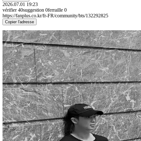
2026.07.01 19:23
vérifier
40
suggestion
0
ferraille
0
https://fanplus.co.kr/fr-FR/community/bts/132292825
Copier l'adresse