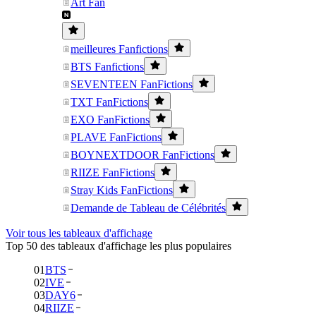
Art Fan
meilleures Fanfictions
BTS Fanfictions
SEVENTEEN FanFictions
TXT FanFictions
EXO FanFictions
PLAVE FanFictions
BOYNEXTDOOR FanFictions
RIIZE FanFictions
Stray Kids FanFictions
Demande de Tableau de Célébrités
Voir tous les tableaux d'affichage
Top 50 des tableaux d'affichage les plus populaires
01
BTS
02
IVE
03
DAY6
04
RIIZE