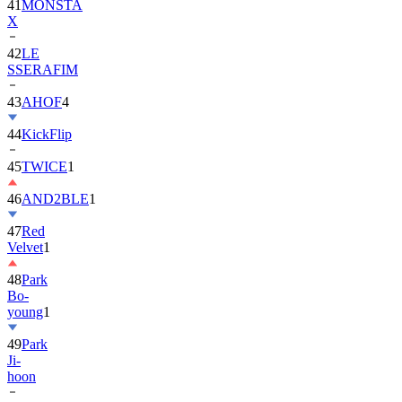
42
LE
SSERAFIM
43
AHOF
4
44
KickFlip
45
TWICE
1
46
AND2BLE
1
47
Red
Velvet
1
48
Park
Bo-
young
1
49
Park
Ji-
hoon
50
ALLDAY
PROJECT