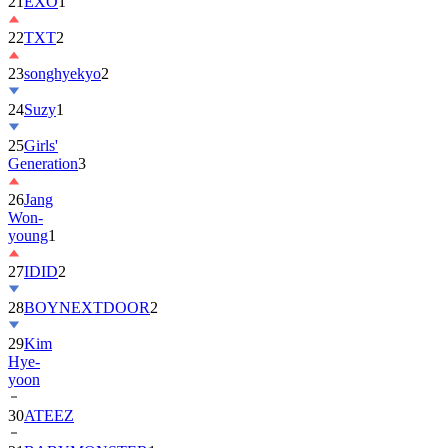
22
TXT
2
23
songhyekyo
2
24
Suzy
1
25
Girls'
Generation
3
26
Jang
Won-
young
1
27
IDID
2
28
BOYNEXTDOOR
2
29
Kim
Hye-
yoon
30
ATEEZ
31
BABYMONSTER
1