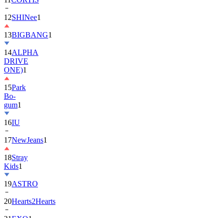
13
BIGBANG
1
14
ALPHA
DRIVE
ONE)
1
15
Park
Bo-
gum
1
16
IU
17
NewJeans
1
18
Stray
Kids
1
19
ASTRO
20
Hearts2Hearts
21
EXO
1