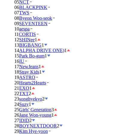
05
NCT
06
BLACKPINK
07
TWS
08
Byeon Woo-seok
09
SEVENTEEN
10
aespa
11
CORTIS
12
SHINee
1
13
BIGBANG
1
14
ALPHA DRIVE ONE)
1
15
Park Bo-gum
1
16
IU
17
NewJeans
1
18
Stray Kids
1
19
ASTRO
20
Hearts2Hearts
21
EXO
1
22
TXT
2
23
songhyekyo
2
24
Suzy
1
25
Girls' Generation
3
26
Jang Won-young
1
27
IDID
2
28
BOYNEXTDOOR
2
29
Kim Hye-yoon