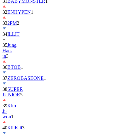
32
ENHYPEN
1
33
2PM
2
34
ILLIT
35
Jung
Hae-
in
3
36
BTOB
1
37
ZEROBASEONE
1
38
SUPER
JUNIOR
5
39
Kim
Ji-
won
1
40
KiiiKiii
3
41
MONSTA
X