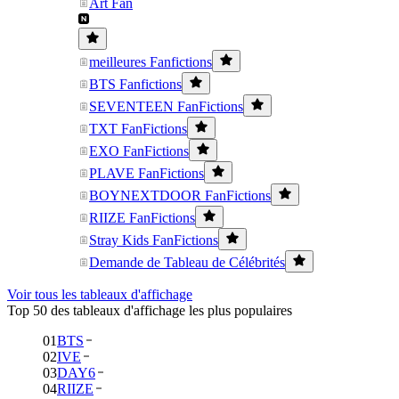
Art Fan
meilleures Fanfictions
BTS Fanfictions
SEVENTEEN FanFictions
TXT FanFictions
EXO FanFictions
PLAVE FanFictions
BOYNEXTDOOR FanFictions
RIIZE FanFictions
Stray Kids FanFictions
Demande de Tableau de Célébrités
Voir tous les tableaux d'affichage
Top 50 des tableaux d'affichage les plus populaires
01
BTS
02
IVE
03
DAY6
04
RIIZE