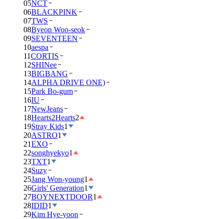
05
NCT
06
BLACKPINK
07
TWS
08
Byeon Woo-seok
09
SEVENTEEN
10
aespa
11
CORTIS
12
SHINee
13
BIGBANG
14
ALPHA DRIVE ONE)
15
Park Bo-gum
16
IU
17
NewJeans
18
Hearts2Hearts
2
19
Stray Kids
1
20
ASTRO
1
21
EXO
22
songhyekyo
1
23
TXT
1
24
Suzy
25
Jang Won-young
1
26
Girls' Generation
1
27
BOYNEXTDOOR
1
28
IDID
1
29
Kim Hye-yoon