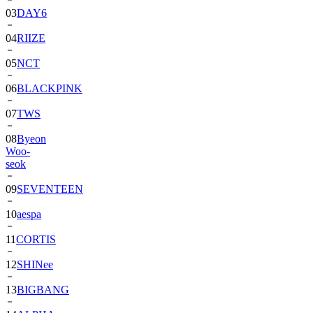
04
RIIZE
05
NCT
06
BLACKPINK
07
TWS
08
Byeon
Woo-
seok
09
SEVENTEEN
10
aespa
11
CORTIS
12
SHINee
13
BIGBANG
14
ALPHA
DRIVE