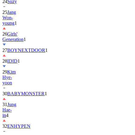
25
Jang
Won-
young
1
26
Girls'
Generation
1
27
BOYNEXTDOOR
1
28
IDID
1
29
Kim
Hye-
yoon
30
BABYMONSTER
1
31
Jung
Hae-
in
4
32
ENHYPEN
33
2PM