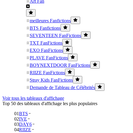
Art Fan
meilleures Fanfictions
BTS Fanfictions
SEVENTEEN FanFictions
TXT FanFictions
EXO FanFictions
PLAVE FanFictions
BOYNEXTDOOR FanFictions
RIIZE FanFictions
Stray Kids FanFictions
Demande de Tableau de Célébrités
Voir tous les tableaux d'affichage
Top 50 des tableaux d'affichage les plus populaires
01
BTS
02
IVE
03
DAY6
04
RIIZE