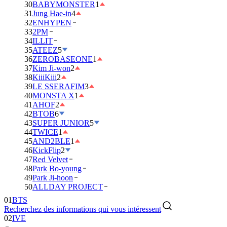
30
BABYMONSTER
1
31
Jung Hae-in
4
32
ENHYPEN
33
2PM
34
ILLIT
35
ATEEZ
5
36
ZEROBASEONE
1
37
Kim Ji-won
2
38
KiiiKiii
2
39
LE SSERAFIM
3
40
MONSTA X
1
41
AHOF
2
42
BTOB
6
43
SUPER JUNIOR
5
44
TWICE
1
45
AND2BLE
1
46
KickFlip
2
47
Red Velvet
48
Park Bo-young
49
Park Ji-hoon
01
BTS
50
ALLDAY PROJECT
02
IVE
Recherchez des informations qui vous intéressent
03
DAY6