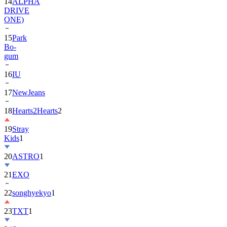
ONE)
15
Park
Bo-
gum
16
IU
17
NewJeans
18
Hearts2Hearts
2
19
Stray
Kids
1
20
ASTRO
1
21
EXO
22
songhyekyo
1
23
TXT
1
24
Suzy