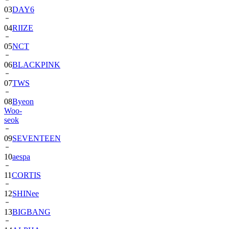
04
RIIZE
05
NCT
06
BLACKPINK
07
TWS
08
Byeon
Woo-
seok
09
SEVENTEEN
10
aespa
11
CORTIS
12
SHINee
13
BIGBANG
14
ALPHA
DRIVE