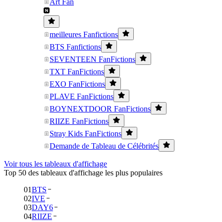
Art Fan
meilleures Fanfictions
BTS Fanfictions
SEVENTEEN FanFictions
TXT FanFictions
EXO FanFictions
PLAVE FanFictions
BOYNEXTDOOR FanFictions
RIIZE FanFictions
Stray Kids FanFictions
Demande de Tableau de Célébrités
Voir tous les tableaux d'affichage
Top 50 des tableaux d'affichage les plus populaires
01
BTS
02
IVE
03
DAY6
04
RIIZE