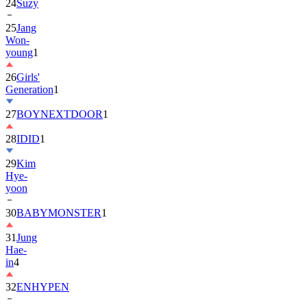
25
Jang
Won-
young
1
26
Girls'
Generation
1
27
BOYNEXTDOOR
1
28
IDID
1
29
Kim
Hye-
yoon
30
BABYMONSTER
1
31
Jung
Hae-
in
4
32
ENHYPEN
33
2PM