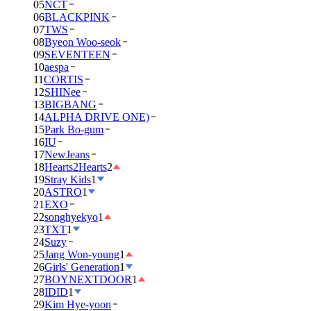
05
NCT
06
BLACKPINK
07
TWS
08
Byeon Woo-seok
09
SEVENTEEN
10
aespa
11
CORTIS
12
SHINee
13
BIGBANG
14
ALPHA DRIVE ONE)
15
Park Bo-gum
16
IU
17
NewJeans
18
Hearts2Hearts
2
19
Stray Kids
1
20
ASTRO
1
21
EXO
22
songhyekyo
1
23
TXT
1
24
Suzy
25
Jang Won-young
1
26
Girls' Generation
1
27
BOYNEXTDOOR
1
28
IDID
1
29
Kim Hye-yoon