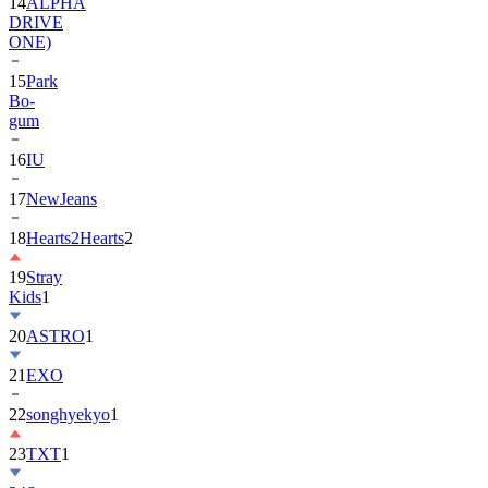
ONE)
15
Park
Bo-
gum
16
IU
17
NewJeans
18
Hearts2Hearts
2
19
Stray
Kids
1
20
ASTRO
1
21
EXO
22
songhyekyo
1
23
TXT
1
24
Suzy