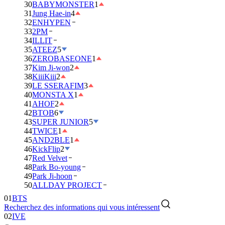
30
BABYMONSTER
1
31
Jung Hae-in
4
32
ENHYPEN
33
2PM
34
ILLIT
35
ATEEZ
5
36
ZEROBASEONE
1
37
Kim Ji-won
2
38
KiiiKiii
2
39
LE SSERAFIM
3
40
MONSTA X
1
41
AHOF
2
42
BTOB
6
43
SUPER JUNIOR
5
44
TWICE
1
45
AND2BLE
1
46
KickFlip
2
47
Red Velvet
48
Park Bo-young
49
Park Ji-hoon
01
BTS
50
ALLDAY PROJECT
02
IVE
Recherchez des informations qui vous intéressent
03
DAY6