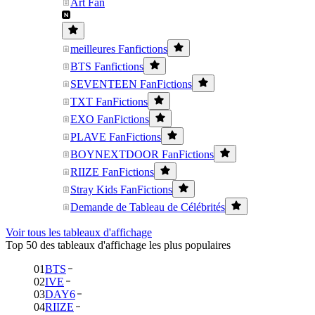
Art Fan
meilleures Fanfictions
BTS Fanfictions
SEVENTEEN FanFictions
TXT FanFictions
EXO FanFictions
PLAVE FanFictions
BOYNEXTDOOR FanFictions
RIIZE FanFictions
Stray Kids FanFictions
Demande de Tableau de Célébrités
Voir tous les tableaux d'affichage
Top 50 des tableaux d'affichage les plus populaires
01
BTS
02
IVE
03
DAY6
04
RIIZE