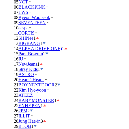
05
NCT
06
BLACKPINK
07
TWS
08
Byeon Woo-seok
09
SEVENTEEN
10
aespa
11
CORTIS
12
SHINee
1
13
BIGBANG
1
14
ALPHA DRIVE ONE)
1
15
Park Bo-gum
1
16
IU
17
NewJeans
1
18
Stray Kids
1
19
ASTRO
20
Hearts2Hearts
21
BOYNEXTDOOR
2
22
Kim Hye-yoon
23
ATEEZ
24
BABYMONSTER
1
25
ENHYPEN
1
26
2PM
2
27
ILLIT
28
Jung Hae-in
3
29
BTOB
1