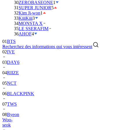
30
ZEROBASEONE
1
31
SUPER JUNIOR
5
32
Kim Ji-won
1
33
KiiiKiii
3
34
MONSTA X
35
LE SSERAFIM
01
BTS
36
AHOF
4
02
IVE
Recherchez des informations qui vous intéressent
03
DAY6
04
RIIZE
05
NCT
06
BLACKPINK
07
TWS
08
Byeon
Woo-
seok
09
SEVENTEEN