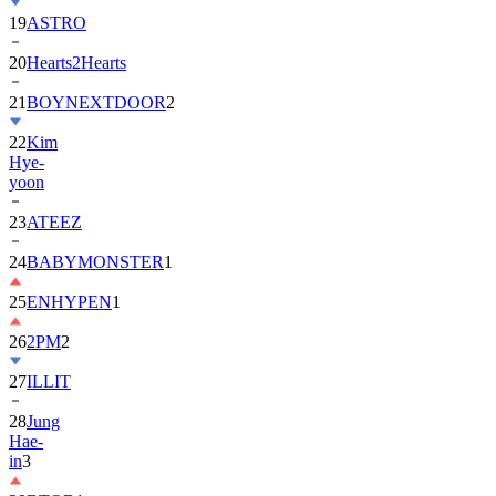
20
Hearts2Hearts
21
BOYNEXTDOOR
2
22
Kim
Hye-
yoon
23
ATEEZ
24
BABYMONSTER
1
25
ENHYPEN
1
26
2PM
2
27
ILLIT
28
Jung
Hae-
in
3
29
BTOB
1