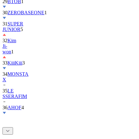
30
ZEROBASEONE
1
31
SUPER
JUNIOR
5
32
Kim
Ji-
won
1
33
KiiiKiii
3
34
MONSTA
X
35
LE
SSERAFIM
36
AHOF
4