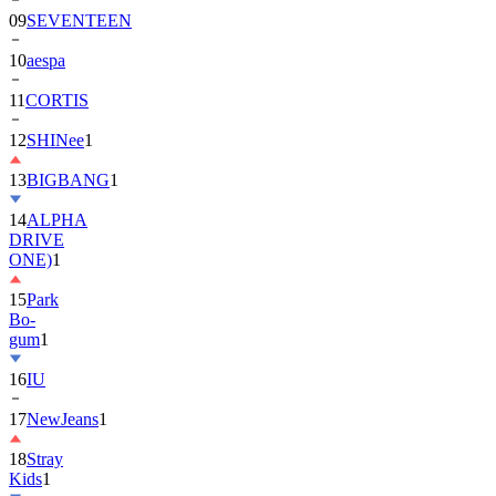
10
aespa
11
CORTIS
12
SHINee
1
13
BIGBANG
1
14
ALPHA
DRIVE
ONE)
1
15
Park
Bo-
gum
1
16
IU
17
NewJeans
1
18
Stray
Kids
1
19
ASTRO