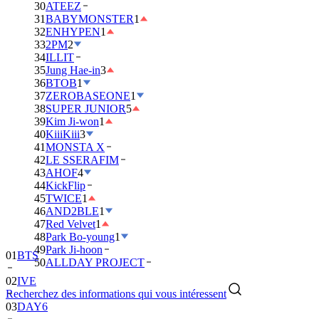
30
ATEEZ
31
BABYMONSTER
1
32
ENHYPEN
1
33
2PM
2
34
ILLIT
35
Jung Hae-in
3
36
BTOB
1
37
ZEROBASEONE
1
38
SUPER JUNIOR
5
39
Kim Ji-won
1
40
KiiiKiii
3
41
MONSTA X
42
LE SSERAFIM
43
AHOF
4
44
KickFlip
45
TWICE
1
46
AND2BLE
1
47
Red Velvet
1
48
Park Bo-young
1
49
Park Ji-hoon
01
BTS
50
ALLDAY PROJECT
02
IVE
Recherchez des informations qui vous intéressent
03
DAY6