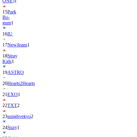
ONE)
1
15
Park
Bo-
gum
1
16
IU
17
NewJeans
1
18
Stray
Kids
1
19
ASTRO
20
Hearts2Hearts
21
EXO
1
22
TXT
2
23
songhyekyo
2
24
Suzy
1