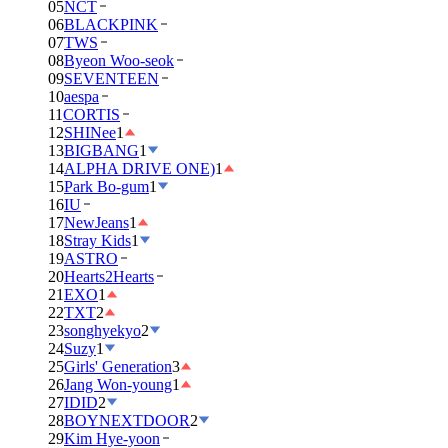
05
NCT
06
BLACKPINK
07
TWS
08
Byeon Woo-seok
09
SEVENTEEN
10
aespa
11
CORTIS
12
SHINee
1
13
BIGBANG
1
14
ALPHA DRIVE ONE)
1
15
Park Bo-gum
1
16
IU
17
NewJeans
1
18
Stray Kids
1
19
ASTRO
20
Hearts2Hearts
21
EXO
1
22
TXT
2
23
songhyekyo
2
24
Suzy
1
25
Girls' Generation
3
26
Jang Won-young
1
27
IDID
2
28
BOYNEXTDOOR
2
29
Kim Hye-yoon