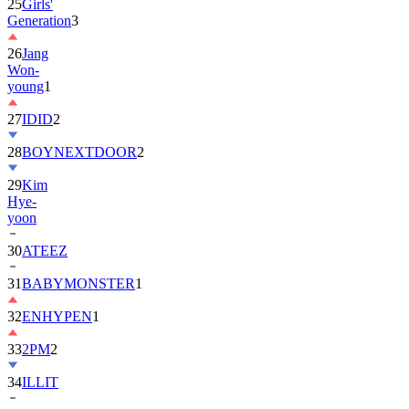
25
Girls'
Generation
3
26
Jang
Won-
young
1
27
IDID
2
28
BOYNEXTDOOR
2
29
Kim
Hye-
yoon
30
ATEEZ
31
BABYMONSTER
1
32
ENHYPEN
1
33
2PM
2
34
ILLIT