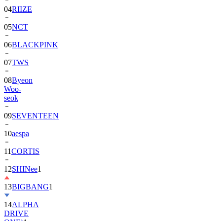
04
RIIZE
05
NCT
06
BLACKPINK
07
TWS
08
Byeon
Woo-
seok
09
SEVENTEEN
10
aespa
11
CORTIS
12
SHINee
1
13
BIGBANG
1
14
ALPHA
DRIVE