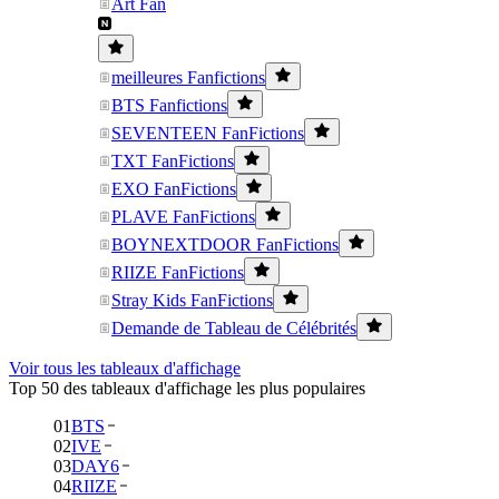
Art Fan
meilleures Fanfictions
BTS Fanfictions
SEVENTEEN FanFictions
TXT FanFictions
EXO FanFictions
PLAVE FanFictions
BOYNEXTDOOR FanFictions
RIIZE FanFictions
Stray Kids FanFictions
Demande de Tableau de Célébrités
Voir tous les tableaux d'affichage
Top 50 des tableaux d'affichage les plus populaires
01
BTS
02
IVE
03
DAY6
04
RIIZE