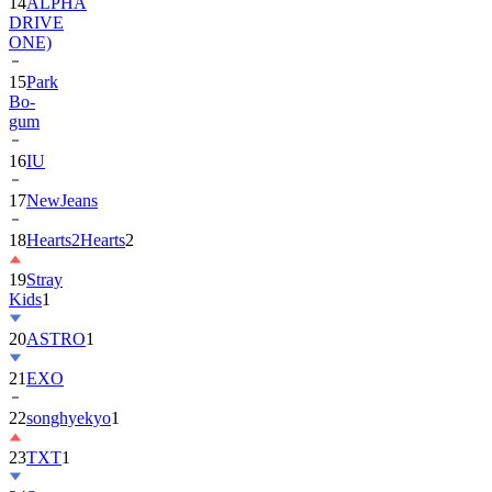
ONE)
15
Park
Bo-
gum
16
IU
17
NewJeans
18
Hearts2Hearts
2
19
Stray
Kids
1
20
ASTRO
1
21
EXO
22
songhyekyo
1
23
TXT
1
24
Suzy