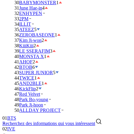
30
BABYMONSTER
1
31
Jung Hae-in
4
32
ENHYPEN
33
2PM
34
ILLIT
35
ATEEZ
5
36
ZEROBASEONE
1
37
Kim Ji-won
2
38
KiiiKiii
2
39
LE SSERAFIM
3
40
MONSTA X
1
41
AHOF
2
42
BTOB
6
43
SUPER JUNIOR
5
44
TWICE
1
45
AND2BLE
1
46
KickFlip
2
47
Red Velvet
48
Park Bo-young
49
Park Ji-hoon
01
BTS
50
ALLDAY PROJECT
02
IVE
Recherchez des informations qui vous intéressent
03
DAY6