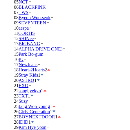
05
NCT
06
BLACKPINK
07
TWS
08
Byeon Woo-seok
09
SEVENTEEN
10
aespa
11
CORTIS
12
SHINee
13
BIGBANG
14
ALPHA DRIVE ONE)
15
Park Bo-gum
16
IU
17
NewJeans
18
Hearts2Hearts
2
19
Stray Kids
1
20
ASTRO
1
21
EXO
22
songhyekyo
1
23
TXT
1
24
Suzy
25
Jang Won-young
1
26
Girls' Generation
1
27
BOYNEXTDOOR
1
28
IDID
1
29
Kim Hye-yoon