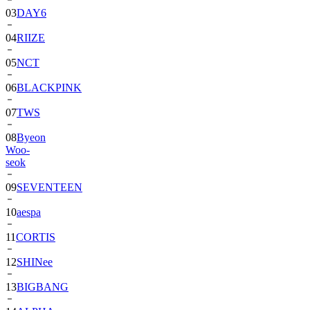
04
RIIZE
05
NCT
06
BLACKPINK
07
TWS
08
Byeon
Woo-
seok
09
SEVENTEEN
10
aespa
11
CORTIS
12
SHINee
13
BIGBANG
14
ALPHA
DRIVE