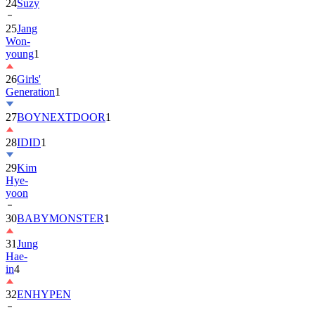
25
Jang
Won-
young
1
26
Girls'
Generation
1
27
BOYNEXTDOOR
1
28
IDID
1
29
Kim
Hye-
yoon
30
BABYMONSTER
1
31
Jung
Hae-
in
4
32
ENHYPEN
33
2PM