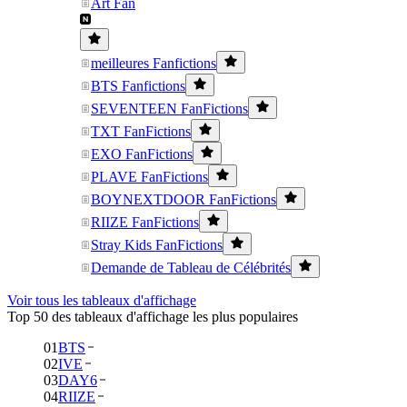
Art Fan
meilleures Fanfictions
BTS Fanfictions
SEVENTEEN FanFictions
TXT FanFictions
EXO FanFictions
PLAVE FanFictions
BOYNEXTDOOR FanFictions
RIIZE FanFictions
Stray Kids FanFictions
Demande de Tableau de Célébrités
Voir tous les tableaux d'affichage
Top 50 des tableaux d'affichage les plus populaires
01
BTS
02
IVE
03
DAY6
04
RIIZE