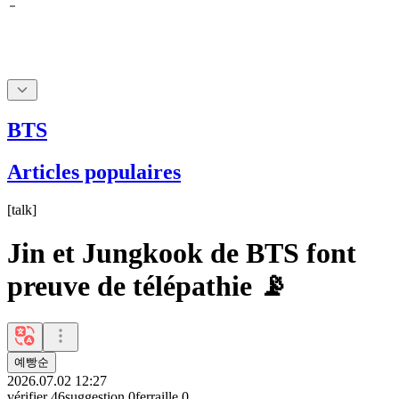
BTS
Articles populaires
[
talk
]
Jin et Jungkook de BTS font
preuve de télépathie 📡
예빵순
2026.07.02 12:27
vérifier
46
suggestion
0
ferraille
0