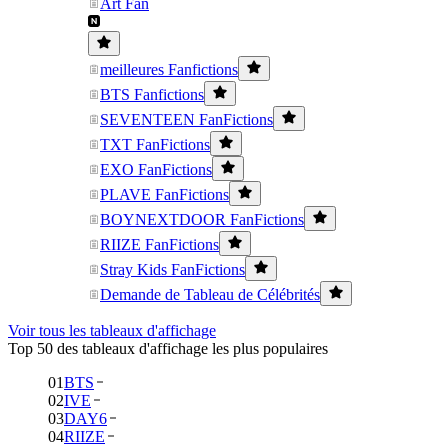
Art Fan
meilleures Fanfictions
BTS Fanfictions
SEVENTEEN FanFictions
TXT FanFictions
EXO FanFictions
PLAVE FanFictions
BOYNEXTDOOR FanFictions
RIIZE FanFictions
Stray Kids FanFictions
Demande de Tableau de Célébrités
Voir tous les tableaux d'affichage
Top 50 des tableaux d'affichage les plus populaires
01
BTS
02
IVE
03
DAY6
04
RIIZE