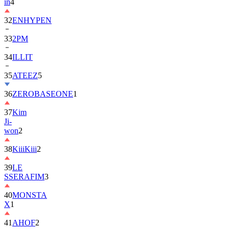
in
4
32
ENHYPEN
33
2PM
34
ILLIT
35
ATEEZ
5
36
ZEROBASEONE
1
37
Kim
Ji-
won
2
38
KiiiKiii
2
39
LE
SSERAFIM
3
40
MONSTA
X
1
41
AHOF
2