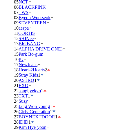
05
NCT
06
BLACKPINK
07
TWS
08
Byeon Woo-seok
09
SEVENTEEN
10
aespa
11
CORTIS
12
SHINee
13
BIGBANG
14
ALPHA DRIVE ONE)
15
Park Bo-gum
16
IU
17
NewJeans
18
Hearts2Hearts
2
19
Stray Kids
1
20
ASTRO
1
21
EXO
22
songhyekyo
1
23
TXT
1
24
Suzy
25
Jang Won-young
1
26
Girls' Generation
1
27
BOYNEXTDOOR
1
28
IDID
1
29
Kim Hye-yoon