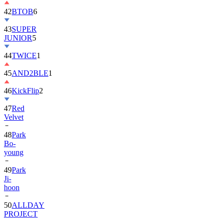
42
BTOB
6
43
SUPER
JUNIOR
5
44
TWICE
1
45
AND2BLE
1
46
KickFlip
2
47
Red
Velvet
48
Park
Bo-
young
49
Park
Ji-
hoon
50
ALLDAY
PROJECT