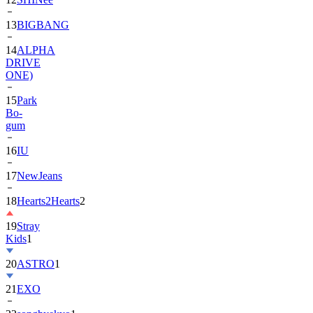
13
BIGBANG
14
ALPHA
DRIVE
ONE)
15
Park
Bo-
gum
16
IU
17
NewJeans
18
Hearts2Hearts
2
19
Stray
Kids
1
20
ASTRO
1
21
EXO