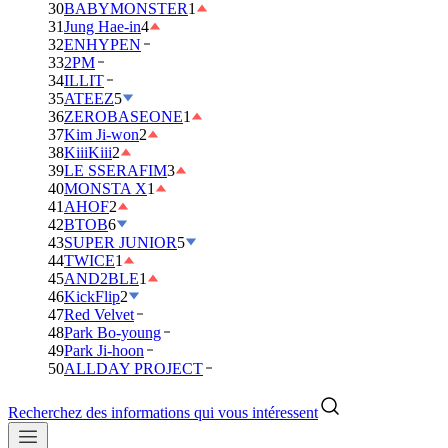
30
BABYMONSTER
1
31
Jung Hae-in
4
32
ENHYPEN
33
2PM
34
ILLIT
35
ATEEZ
5
36
ZEROBASEONE
1
37
Kim Ji-won
2
38
KiiiKiii
2
39
LE SSERAFIM
3
40
MONSTA X
1
41
AHOF
2
42
BTOB
6
43
SUPER JUNIOR
5
44
TWICE
1
45
AND2BLE
1
46
KickFlip
2
47
Red Velvet
48
Park Bo-young
49
Park Ji-hoon
50
ALLDAY PROJECT
Recherchez des informations qui vous intéressent