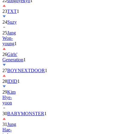
22
songhyekyo
1
23
TXT
1
24
Suzy
25
Jang
Won-
young
1
26
Girls'
Generation
1
27
BOYNEXTDOOR
1
28
IDID
1
29
Kim
Hye-
yoon
30
BABYMONSTER
1
31
Jung
Hae-