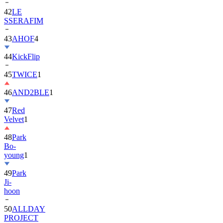
42
LE
SSERAFIM
43
AHOF
4
44
KickFlip
45
TWICE
1
46
AND2BLE
1
47
Red
Velvet
1
48
Park
Bo-
young
1
49
Park
Ji-
hoon
50
ALLDAY
PROJECT