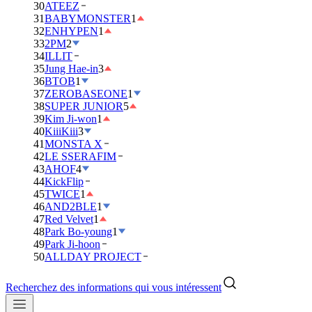
30
ATEEZ
31
BABYMONSTER
1
32
ENHYPEN
1
33
2PM
2
34
ILLIT
35
Jung Hae-in
3
36
BTOB
1
37
ZEROBASEONE
1
38
SUPER JUNIOR
5
39
Kim Ji-won
1
40
KiiiKiii
3
41
MONSTA X
42
LE SSERAFIM
43
AHOF
4
44
KickFlip
45
TWICE
1
46
AND2BLE
1
47
Red Velvet
1
48
Park Bo-young
1
49
Park Ji-hoon
50
ALLDAY PROJECT
Recherchez des informations qui vous intéressent