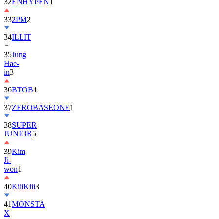
32
ENHYPEN
1
33
2PM
2
34
ILLIT
35
Jung
Hae-
in
3
36
BTOB
1
37
ZEROBASEONE
1
38
SUPER
JUNIOR
5
39
Kim
Ji-
won
1
40
KiiiKiii
3
41
MONSTA
X