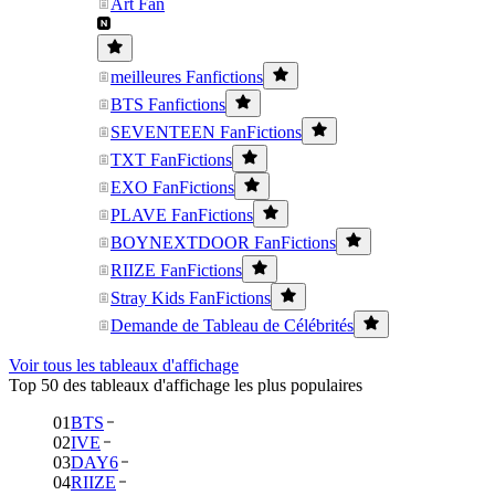
Art Fan
meilleures Fanfictions
BTS Fanfictions
SEVENTEEN FanFictions
TXT FanFictions
EXO FanFictions
PLAVE FanFictions
BOYNEXTDOOR FanFictions
RIIZE FanFictions
Stray Kids FanFictions
Demande de Tableau de Célébrités
Voir tous les tableaux d'affichage
Top 50 des tableaux d'affichage les plus populaires
01
BTS
02
IVE
03
DAY6
04
RIIZE