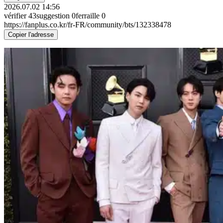
2026.07.02 14:56
vérifier
43
suggestion
0
ferraille
0
https://fanplus.co.kr/fr-FR/community/bts/132338478
Copier l'adresse