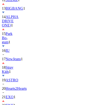
13
BIGBANG
1
14
ALPHA
DRIVE
ONE)
1
15
Park
Bo-
gum
1
16
IU
17
NewJeans
1
18
Stray
Kids
1
19
ASTRO
20
Hearts2Hearts
21
EXO
1