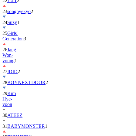
22
TXT
2
23
songhyekyo
2
24
Suzy
1
25
Girls'
Generation
3
26
Jang
Won-
young
1
27
IDID
2
28
BOYNEXTDOOR
2
29
Kim
Hye-
yoon
30
ATEEZ
31
BABYMONSTER
1