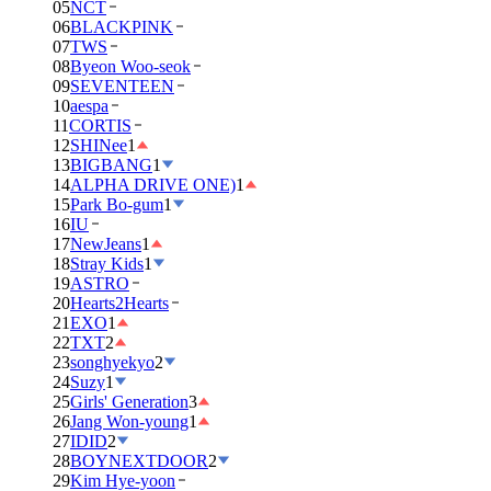
05
NCT
06
BLACKPINK
07
TWS
08
Byeon Woo-seok
09
SEVENTEEN
10
aespa
11
CORTIS
12
SHINee
1
13
BIGBANG
1
14
ALPHA DRIVE ONE)
1
15
Park Bo-gum
1
16
IU
17
NewJeans
1
18
Stray Kids
1
19
ASTRO
20
Hearts2Hearts
21
EXO
1
22
TXT
2
23
songhyekyo
2
24
Suzy
1
25
Girls' Generation
3
26
Jang Won-young
1
27
IDID
2
28
BOYNEXTDOOR
2
29
Kim Hye-yoon