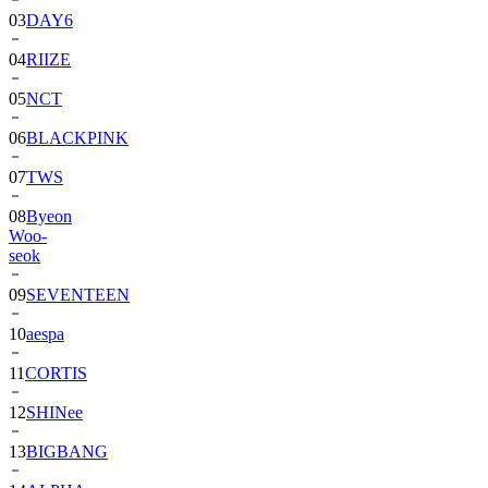
04
RIIZE
05
NCT
06
BLACKPINK
07
TWS
08
Byeon
Woo-
seok
09
SEVENTEEN
10
aespa
11
CORTIS
12
SHINee
13
BIGBANG
14
ALPHA
DRIVE