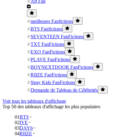
Art Fan
meilleures Fanfictions
BTS Fanfictions
SEVENTEEN FanFictions
TXT FanFictions
EXO FanFictions
PLAVE FanFictions
BOYNEXTDOOR FanFictions
RIIZE FanFictions
Stray Kids FanFictions
Demande de Tableau de Célébrités
Voir tous les tableaux d'affichage
Top 50 des tableaux d'affichage les plus populaires
01
BTS
02
IVE
03
DAY6
04
RIIZE