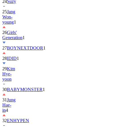
25
Jang
Won-
young
1
26
Girls'
Generation
1
27
BOYNEXTDOOR
1
28
IDID
1
29
Kim
Hye-
yoon
30
BABYMONSTER
1
31
Jung
Hae-
in
4
32
ENHYPEN
33
2PM