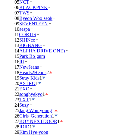
05
NCT
06
BLACKPINK
07
TWS
08
Byeon Woo-seok
09
SEVENTEEN
10
aespa
11
CORTIS
12
SHINee
13
BIGBANG
14
ALPHA DRIVE ONE)
15
Park Bo-gum
16
IU
17
NewJeans
18
Hearts2Hearts
2
19
Stray Kids
1
20
ASTRO
1
21
EXO
22
songhyekyo
1
23
TXT
1
24
Suzy
25
Jang Won-young
1
26
Girls' Generation
1
27
BOYNEXTDOOR
1
28
IDID
1
29
Kim Hye-yoon