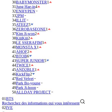
30
BABYMONSTER
1
31
Jung Hae-in
4
32
ENHYPEN
33
2PM
34
ILLIT
35
ATEEZ
5
36
ZEROBASEONE
1
37
Kim Ji-won
2
38
KiiiKiii
2
39
LE SSERAFIM
3
40
MONSTA X
1
41
AHOF
2
42
BTOB
6
43
SUPER JUNIOR
5
44
TWICE
1
45
AND2BLE
1
46
KickFlip
2
47
Red Velvet
48
Park Bo-young
49
Park Ji-hoon
01
BTS
50
ALLDAY PROJECT
02
IVE
Recherchez des informations qui vous intéressent
03
DAY6