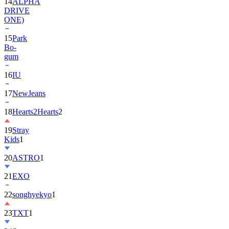
ONE)
15
Park
Bo-
gum
16
IU
17
NewJeans
18
Hearts2Hearts
2
19
Stray
Kids
1
20
ASTRO
1
21
EXO
22
songhyekyo
1
23
TXT
1
24
Suzy