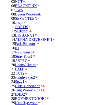
05
NCT
06
BLACKPINK
07
TWS
08
Byeon Woo-seok
09
SEVENTEEN
10
aespa
11
CORTIS
12
SHINee
1
13
BIGBANG
1
14
ALPHA DRIVE ONE)
1
15
Park Bo-gum
1
16
IU
17
NewJeans
1
18
Stray Kids
1
19
ASTRO
20
Hearts2Hearts
21
EXO
1
22
TXT
2
23
songhyekyo
2
24
Suzy
1
25
Girls' Generation
3
26
Jang Won-young
1
27
IDID
2
28
BOYNEXTDOOR
2
29
Kim Hye-yoon