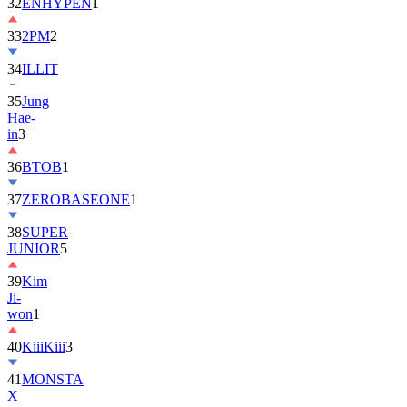
32
ENHYPEN
1
33
2PM
2
34
ILLIT
35
Jung
Hae-
in
3
36
BTOB
1
37
ZEROBASEONE
1
38
SUPER
JUNIOR
5
39
Kim
Ji-
won
1
40
KiiiKiii
3
41
MONSTA
X