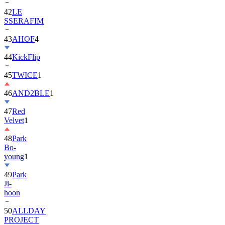
42
LE
SSERAFIM
43
AHOF
4
44
KickFlip
45
TWICE
1
46
AND2BLE
1
47
Red
Velvet
1
48
Park
Bo-
young
1
49
Park
Ji-
hoon
50
ALLDAY
PROJECT