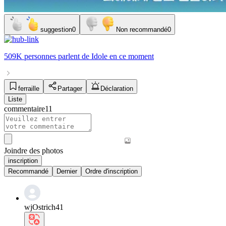
suggestion
0
Non recommandé
0
509K personnes
parlent de
Idole
en ce moment
ferraille
Partager
Déclaration
Liste
commentaire
11
Joindre des photos
inscription
Recommandé
Dernier
Ordre d'inscription
wjOstrich41