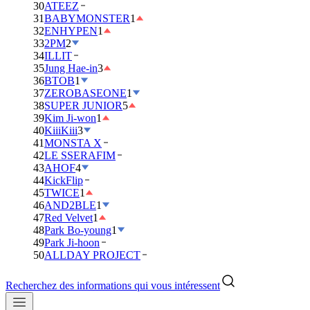
30
ATEEZ
31
BABYMONSTER
1
32
ENHYPEN
1
33
2PM
2
34
ILLIT
35
Jung Hae-in
3
36
BTOB
1
37
ZEROBASEONE
1
38
SUPER JUNIOR
5
39
Kim Ji-won
1
40
KiiiKiii
3
41
MONSTA X
42
LE SSERAFIM
43
AHOF
4
44
KickFlip
45
TWICE
1
46
AND2BLE
1
47
Red Velvet
1
48
Park Bo-young
1
49
Park Ji-hoon
50
ALLDAY PROJECT
Recherchez des informations qui vous intéressent