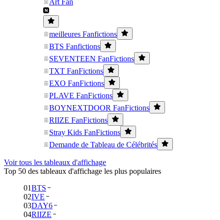
Art Fan
meilleures Fanfictions
BTS Fanfictions
SEVENTEEN FanFictions
TXT FanFictions
EXO FanFictions
PLAVE FanFictions
BOYNEXTDOOR FanFictions
RIIZE FanFictions
Stray Kids FanFictions
Demande de Tableau de Célébrités
Voir tous les tableaux d'affichage
Top 50 des tableaux d'affichage les plus populaires
01
BTS
02
IVE
03
DAY6
04
RIIZE