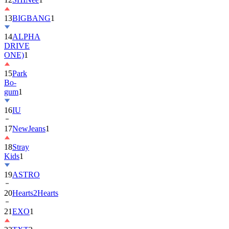
13
BIGBANG
1
14
ALPHA
DRIVE
ONE)
1
15
Park
Bo-
gum
1
16
IU
17
NewJeans
1
18
Stray
Kids
1
19
ASTRO
20
Hearts2Hearts
21
EXO
1