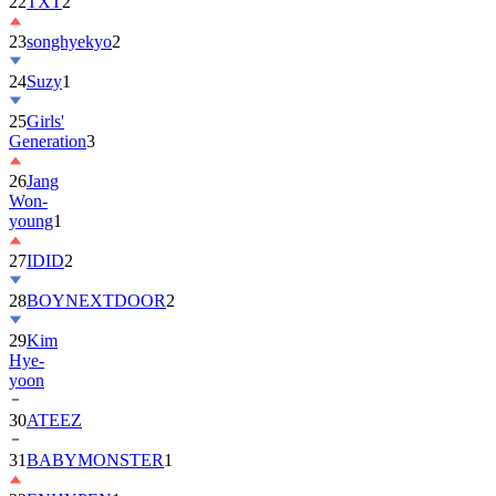
22
TXT
2
23
songhyekyo
2
24
Suzy
1
25
Girls'
Generation
3
26
Jang
Won-
young
1
27
IDID
2
28
BOYNEXTDOOR
2
29
Kim
Hye-
yoon
30
ATEEZ
31
BABYMONSTER
1