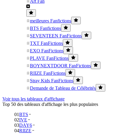
Art Fan
meilleures Fanfictions
BTS Fanfictions
SEVENTEEN FanFictions
TXT FanFictions
EXO FanFictions
PLAVE FanFictions
BOYNEXTDOOR FanFictions
RIIZE FanFictions
Stray Kids FanFictions
Demande de Tableau de Célébrités
Voir tous les tableaux d'affichage
Top 50 des tableaux d'affichage les plus populaires
01
BTS
02
IVE
03
DAY6
04
RIIZE