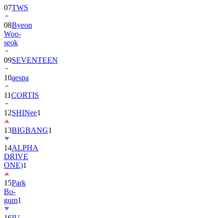
08
Byeon
Woo-
seok
09
SEVENTEEN
10
aespa
11
CORTIS
12
SHINee
1
13
BIGBANG
1
14
ALPHA
DRIVE
ONE)
1
15
Park
Bo-
gum
1
16
IU
17
NewJeans
1