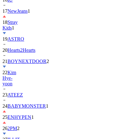
18
Stray
Kids
1
19
ASTRO
20
Hearts2Hearts
21
BOYNEXTDOOR
2
22
Kim
Hye-
yoon
23
ATEEZ
24
BABYMONSTER
1
25
ENHYPEN
1
26
2PM
2
27
ILLIT