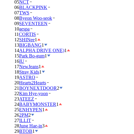
05
NCT
06
BLACKPINK
07
TWS
08
Byeon Woo-seok
09
SEVENTEEN
10
aespa
11
CORTIS
12
SHINee
1
13
BIGBANG
1
14
ALPHA DRIVE ONE)
1
15
Park Bo-gum
1
16
IU
17
NewJeans
1
18
Stray Kids
1
19
ASTRO
20
Hearts2Hearts
21
BOYNEXTDOOR
2
22
Kim Hye-yoon
23
ATEEZ
24
BABYMONSTER
1
25
ENHYPEN
1
26
2PM
2
27
ILLIT
28
Jung Hae-in
3
29
BTOB
1