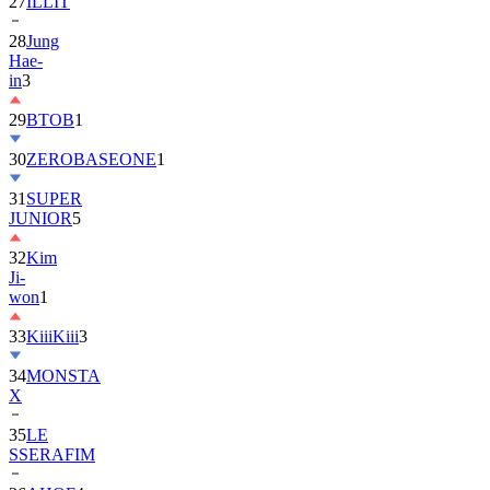
28
Jung
Hae-
in
3
29
BTOB
1
30
ZEROBASEONE
1
31
SUPER
JUNIOR
5
32
Kim
Ji-
won
1
33
KiiiKiii
3
34
MONSTA
X
35
LE
SSERAFIM
36
AHOF
4