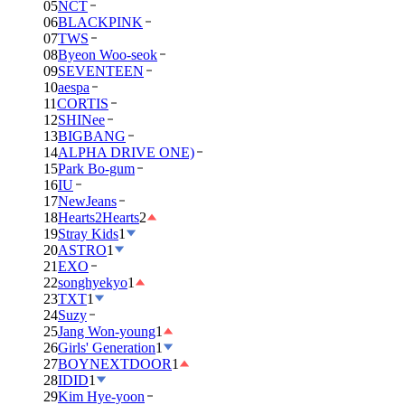
05
NCT
06
BLACKPINK
07
TWS
08
Byeon Woo-seok
09
SEVENTEEN
10
aespa
11
CORTIS
12
SHINee
13
BIGBANG
14
ALPHA DRIVE ONE)
15
Park Bo-gum
16
IU
17
NewJeans
18
Hearts2Hearts
2
19
Stray Kids
1
20
ASTRO
1
21
EXO
22
songhyekyo
1
23
TXT
1
24
Suzy
25
Jang Won-young
1
26
Girls' Generation
1
27
BOYNEXTDOOR
1
28
IDID
1
29
Kim Hye-yoon