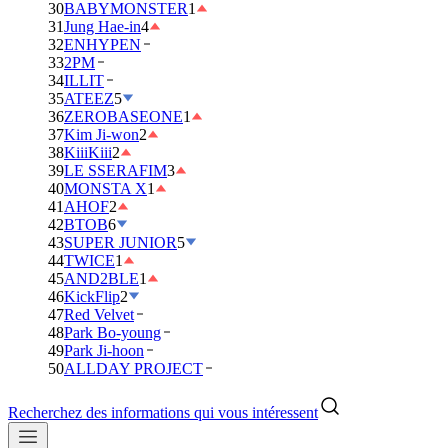
30
BABYMONSTER
1
31
Jung Hae-in
4
32
ENHYPEN
33
2PM
34
ILLIT
35
ATEEZ
5
36
ZEROBASEONE
1
37
Kim Ji-won
2
38
KiiiKiii
2
39
LE SSERAFIM
3
40
MONSTA X
1
41
AHOF
2
42
BTOB
6
43
SUPER JUNIOR
5
44
TWICE
1
45
AND2BLE
1
46
KickFlip
2
47
Red Velvet
48
Park Bo-young
49
Park Ji-hoon
50
ALLDAY PROJECT
Recherchez des informations qui vous intéressent