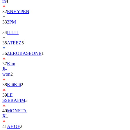
in
4
32
ENHYPEN
33
2PM
34
ILLIT
35
ATEEZ
5
36
ZEROBASEONE
1
37
Kim
Ji-
won
2
38
KiiiKiii
2
39
LE
SSERAFIM
3
40
MONSTA
X
1
41
AHOF
2