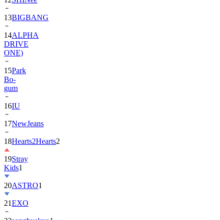
13
BIGBANG
14
ALPHA
DRIVE
ONE)
15
Park
Bo-
gum
16
IU
17
NewJeans
18
Hearts2Hearts
2
19
Stray
Kids
1
20
ASTRO
1
21
EXO