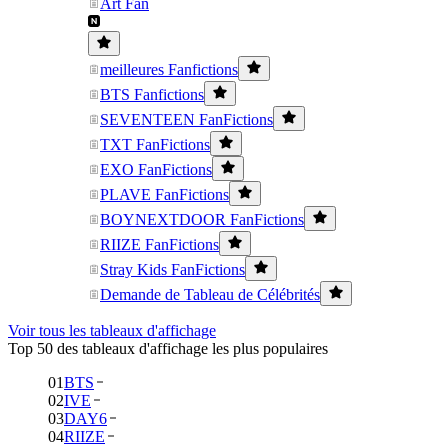
Art Fan
meilleures Fanfictions
BTS Fanfictions
SEVENTEEN FanFictions
TXT FanFictions
EXO FanFictions
PLAVE FanFictions
BOYNEXTDOOR FanFictions
RIIZE FanFictions
Stray Kids FanFictions
Demande de Tableau de Célébrités
Voir tous les tableaux d'affichage
Top 50 des tableaux d'affichage les plus populaires
01
BTS
02
IVE
03
DAY6
04
RIIZE