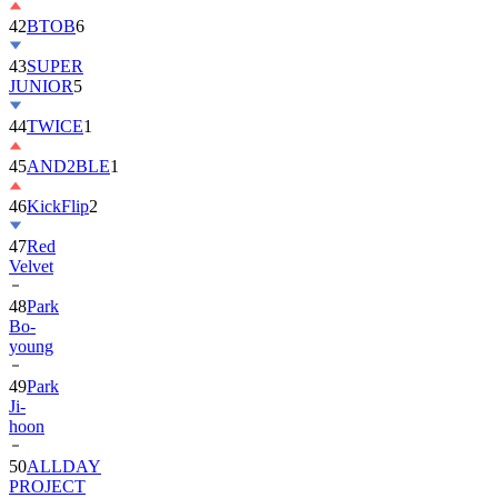
42
BTOB
6
43
SUPER
JUNIOR
5
44
TWICE
1
45
AND2BLE
1
46
KickFlip
2
47
Red
Velvet
48
Park
Bo-
young
49
Park
Ji-
hoon
50
ALLDAY
PROJECT