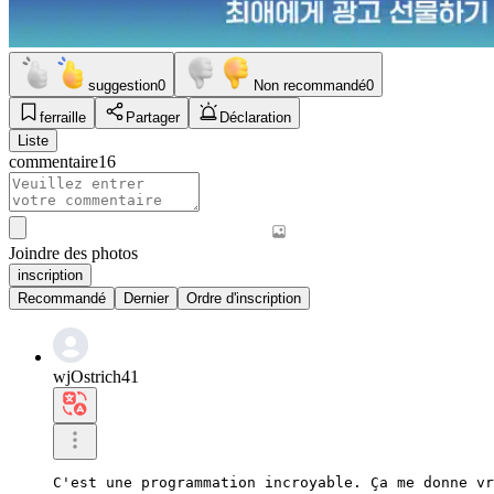
suggestion
0
Non recommandé
0
ferraille
Partager
Déclaration
Liste
commentaire
16
Joindre des photos
inscription
Recommandé
Dernier
Ordre d'inscription
wjOstrich41
C'est une programmation incroyable. Ça me donne vr