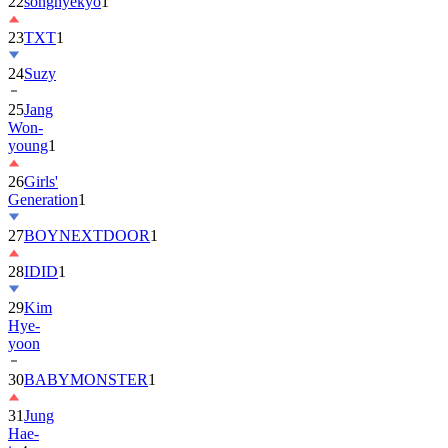
22
songhyekyo
1
23
TXT
1
24
Suzy
25
Jang
Won-
young
1
26
Girls'
Generation
1
27
BOYNEXTDOOR
1
28
IDID
1
29
Kim
Hye-
yoon
30
BABYMONSTER
1
31
Jung
Hae-