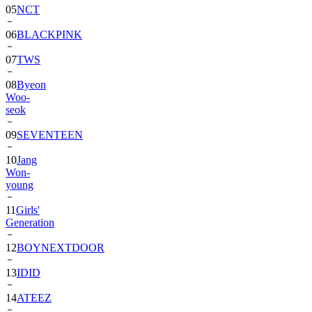
06
BLACKPINK
07
TWS
08
Byeon
Woo-
seok
09
SEVENTEEN
10
Jang
Won-
young
11
Girls'
Generation
12
BOYNEXTDOOR
13
IDID
14
ATEEZ
15
ZEROBASEONE