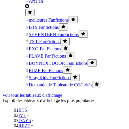
Art Fan
meilleures Fanfictions
BTS Fanfictions
SEVENTEEN FanFictions
TXT FanFictions
EXO FanFictions
PLAVE FanFictions
BOYNEXTDOOR FanFictions
RIIZE FanFictions
Stray Kids FanFictions
Demande de Tableau de Célébrités
Voir tous les tableaux d'affichage
Top 50 des tableaux d'affichage les plus populaires
01
BTS
02
IVE
03
DAY6
04
RIIZE