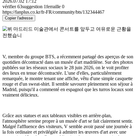
2026.07.02 17:12
vérifier
63
suggestion
1
ferraille
0
https://fanplus.co.kr/fr-FR/community/bts/132344467
Copier l'adresse
V, membre du groupe BTS, a récemment partagé des aperçus de son
quotidien décontracté dans un musée d'art madrilène. Sur des photos
publiées sur les réseaux sociaux le 28 juin 2026, on le voit profiter
des lieux en tenue décontractée. L'une d'elles, particulièrement
remarquée, le montre tenant une affiche, vêtu d'une simple casquette
rouge et d'un sweat-shirt. Il semble savourer pleinement son séjour à
Madrid, puisqu'il a commenté en espagnol que les turros locaux sont
vraiment délicieux.
Grâce aux statues et aux tableaux visibles en arrière-plan,
l'atmosphère sereine propre à un musée d'art se fait clairement sentir.
Malgré l'affluence des visiteurs, V semble avoir passé une journée à
la fois ordinaire et privilégiée à admirer les œuvres d'art avec une