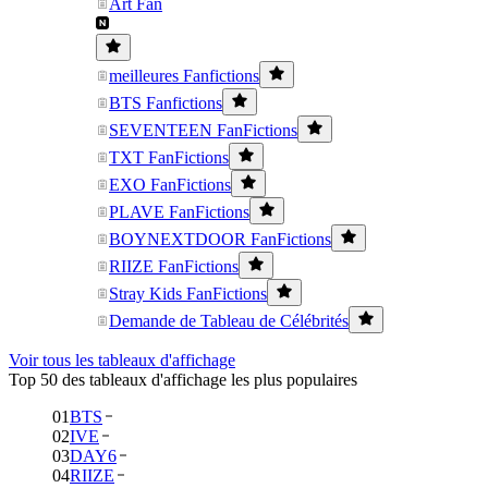
Art Fan
meilleures Fanfictions
BTS Fanfictions
SEVENTEEN FanFictions
TXT FanFictions
EXO FanFictions
PLAVE FanFictions
BOYNEXTDOOR FanFictions
RIIZE FanFictions
Stray Kids FanFictions
Demande de Tableau de Célébrités
Voir tous les tableaux d'affichage
Top 50 des tableaux d'affichage les plus populaires
01
BTS
02
IVE
03
DAY6
04
RIIZE