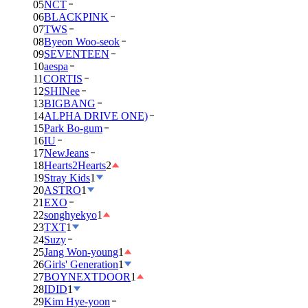
05
NCT
06
BLACKPINK
07
TWS
08
Byeon Woo-seok
09
SEVENTEEN
10
aespa
11
CORTIS
12
SHINee
13
BIGBANG
14
ALPHA DRIVE ONE)
15
Park Bo-gum
16
IU
17
NewJeans
18
Hearts2Hearts
2
19
Stray Kids
1
20
ASTRO
1
21
EXO
22
songhyekyo
1
23
TXT
1
24
Suzy
25
Jang Won-young
1
26
Girls' Generation
1
27
BOYNEXTDOOR
1
28
IDID
1
29
Kim Hye-yoon