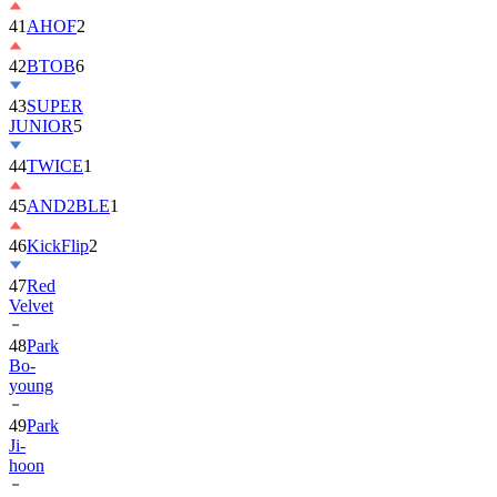
42
BTOB
6
43
SUPER
JUNIOR
5
44
TWICE
1
45
AND2BLE
1
46
KickFlip
2
47
Red
Velvet
48
Park
Bo-
young
49
Park
Ji-
hoon
50
ALLDAY
PROJECT