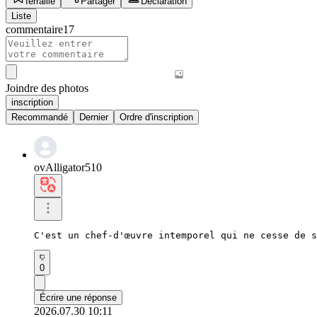
ferraille
Partager
Déclaration
Liste
commentaire
17
Joindre des photos
inscription
Recommandé
Dernier
Ordre d'inscription
ovAlligator510
C'est un chef-d'œuvre intemporel qui ne cesse de s
0
Écrire une réponse
2026.07.30 10:11