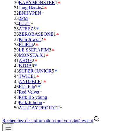
30
BABYMONSTER
1
31
Jung Hae-in
4
32
ENHYPEN
33
2PM
34
ILLIT
35
ATEEZ
5
36
ZEROBASEONE
1
37
Kim Ji-won
2
38
KiiiKiii
2
39
LE SSERAFIM
3
40
MONSTA X
1
41
AHOF
2
42
BTOB
6
43
SUPER JUNIOR
5
44
TWICE
1
45
AND2BLE
1
46
KickFlip
2
47
Red Velvet
48
Park Bo-young
49
Park Ji-hoon
50
ALLDAY PROJECT
Recherchez des informations qui vous intéressent