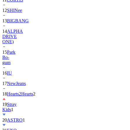
13
BIGBANG
14
ALPHA
DRIVE
ONE)
15
Park
Bo-
gum
16
IU
17
NewJeans
18
Hearts2Hearts
2
19
Stray
Kids
1
20
ASTRO
1
21
EXO