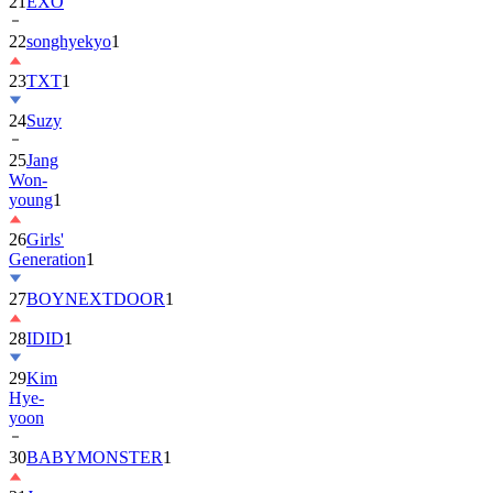
22
songhyekyo
1
23
TXT
1
24
Suzy
25
Jang
Won-
young
1
26
Girls'
Generation
1
27
BOYNEXTDOOR
1
28
IDID
1
29
Kim
Hye-
yoon
30
BABYMONSTER
1
31
Jung
Hae-