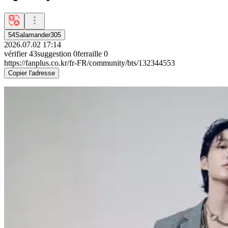
54Salamander305
2026.07.02 17:14
vérifier
43
suggestion
0
ferraille
0
https://fanplus.co.kr/fr-FR/community/bts/132344553
Copier l'adresse