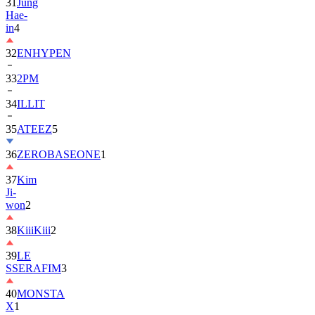
in
4
32
ENHYPEN
33
2PM
34
ILLIT
35
ATEEZ
5
36
ZEROBASEONE
1
37
Kim
Ji-
won
2
38
KiiiKiii
2
39
LE
SSERAFIM
3
40
MONSTA
X
1
41
AHOF
2