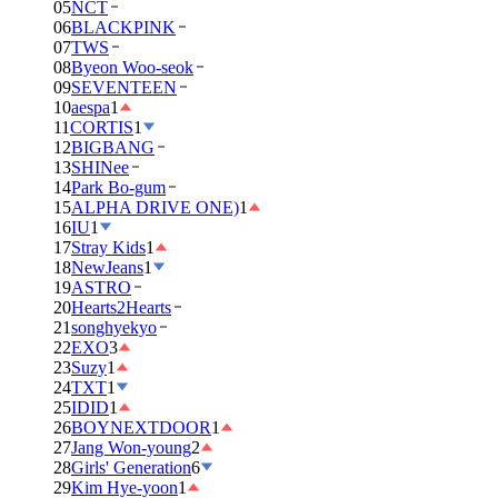
05
NCT
06
BLACKPINK
07
TWS
08
Byeon Woo-seok
09
SEVENTEEN
10
aespa
1
11
CORTIS
1
12
BIGBANG
13
SHINee
14
Park Bo-gum
15
ALPHA DRIVE ONE)
1
16
IU
1
17
Stray Kids
1
18
NewJeans
1
19
ASTRO
20
Hearts2Hearts
21
songhyekyo
22
EXO
3
23
Suzy
1
24
TXT
1
25
IDID
1
26
BOYNEXTDOOR
1
27
Jang Won-young
2
28
Girls' Generation
6
29
Kim Hye-yoon
1