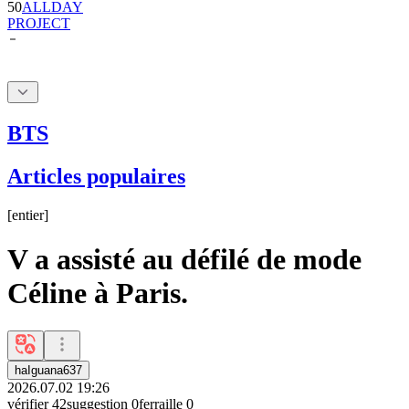
BTS
Articles populaires
[
entier
]
V a assisté au défilé de mode
Céline à Paris.
haIguana637
2026.07.02 19:26
vérifier
42
suggestion
0
ferraille
0