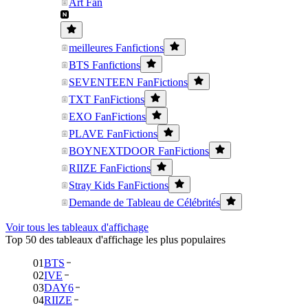
Art Fan
meilleures Fanfictions
BTS Fanfictions
SEVENTEEN FanFictions
TXT FanFictions
EXO FanFictions
PLAVE FanFictions
BOYNEXTDOOR FanFictions
RIIZE FanFictions
Stray Kids FanFictions
Demande de Tableau de Célébrités
Voir tous les tableaux d'affichage
Top 50 des tableaux d'affichage les plus populaires
01
BTS
02
IVE
03
DAY6
04
RIIZE