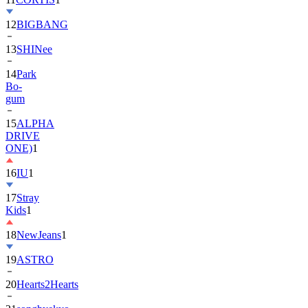
13
SHINee
14
Park
Bo-
gum
15
ALPHA
DRIVE
ONE)
1
16
IU
1
17
Stray
Kids
1
18
NewJeans
1
19
ASTRO
20
Hearts2Hearts
21
songhyekyo