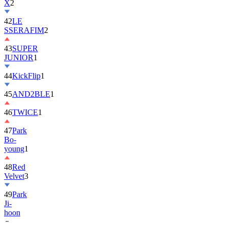
42
LE
SSERAFIM
2
43
SUPER
JUNIOR
1
44
KickFlip
1
45
AND2BLE
1
46
TWICE
1
47
Park
Bo-
young
1
48
Red
Velvet
3
49
Park
Ji-
hoon
50
ALLDAY
PROJECT