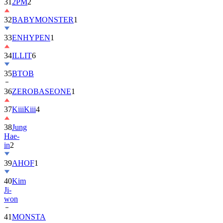
32
BABYMONSTER
1
33
ENHYPEN
1
34
ILLIT
6
35
BTOB
36
ZEROBASEONE
1
37
KiiiKiii
4
38
Jung
Hae-
in
2
39
AHOF
1
40
Kim
Ji-
won
41
MONSTA
X
2