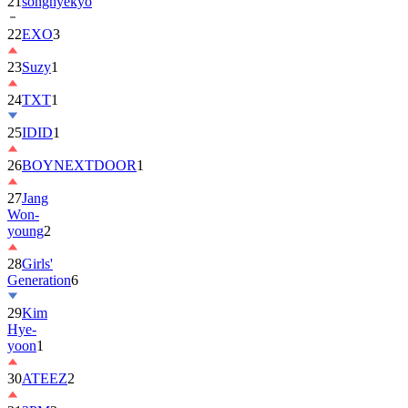
22
EXO
3
23
Suzy
1
24
TXT
1
25
IDID
1
26
BOYNEXTDOOR
1
27
Jang
Won-
young
2
28
Girls'
Generation
6
29
Kim
Hye-
yoon
1
30
ATEEZ
2
31
2PM
2