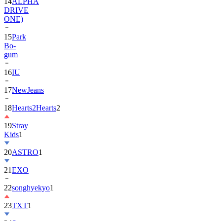
ONE)
15
Park
Bo-
gum
16
IU
17
NewJeans
18
Hearts2Hearts
2
19
Stray
Kids
1
20
ASTRO
1
21
EXO
22
songhyekyo
1
23
TXT
1
24
Suzy