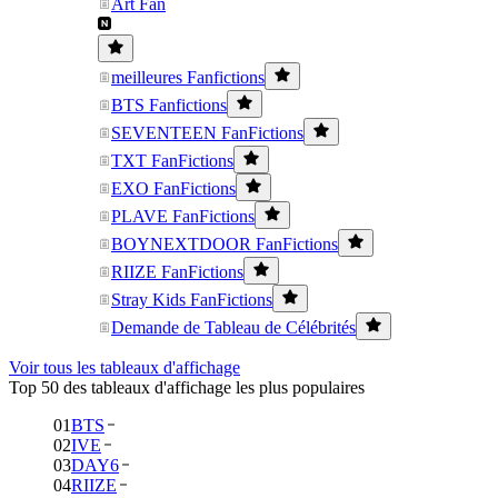
Art Fan
meilleures Fanfictions
BTS Fanfictions
SEVENTEEN FanFictions
TXT FanFictions
EXO FanFictions
PLAVE FanFictions
BOYNEXTDOOR FanFictions
RIIZE FanFictions
Stray Kids FanFictions
Demande de Tableau de Célébrités
Voir tous les tableaux d'affichage
Top 50 des tableaux d'affichage les plus populaires
01
BTS
02
IVE
03
DAY6
04
RIIZE