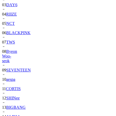
04
RIIZE
05
NCT
06
BLACKPINK
07
TWS
08
Byeon
Woo-
seok
09
SEVENTEEN
10
aespa
11
CORTIS
12
SHINee
13
BIGBANG
14
ALPHA
DRIVE