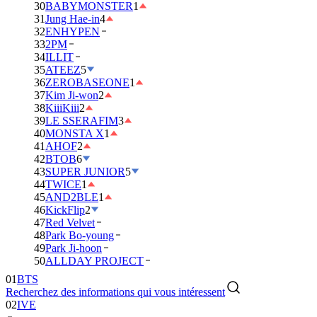
30
BABYMONSTER
1
31
Jung Hae-in
4
32
ENHYPEN
33
2PM
34
ILLIT
35
ATEEZ
5
36
ZEROBASEONE
1
37
Kim Ji-won
2
38
KiiiKiii
2
39
LE SSERAFIM
3
40
MONSTA X
1
41
AHOF
2
42
BTOB
6
43
SUPER JUNIOR
5
44
TWICE
1
45
AND2BLE
1
46
KickFlip
2
47
Red Velvet
48
Park Bo-young
49
Park Ji-hoon
01
BTS
50
ALLDAY PROJECT
02
IVE
Recherchez des informations qui vous intéressent
03
DAY6