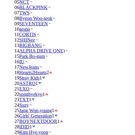
05
NCT
06
BLACKPINK
07
TWS
08
Byeon Woo-seok
09
SEVENTEEN
10
aespa
11
CORTIS
12
SHINee
13
BIGBANG
14
ALPHA DRIVE ONE)
15
Park Bo-gum
16
IU
17
NewJeans
18
Hearts2Hearts
2
19
Stray Kids
1
20
ASTRO
1
21
EXO
22
songhyekyo
1
23
TXT
1
24
Suzy
25
Jang Won-young
1
26
Girls' Generation
1
27
BOYNEXTDOOR
1
28
IDID
1
29
Kim Hye-yoon