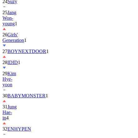
25
Jang
Won-
young
1
26
Girls'
Generation
1
27
BOYNEXTDOOR
1
28
IDID
1
29
Kim
Hye-
yoon
30
BABYMONSTER
1
31
Jung
Hae-
in
4
32
ENHYPEN
33
2PM