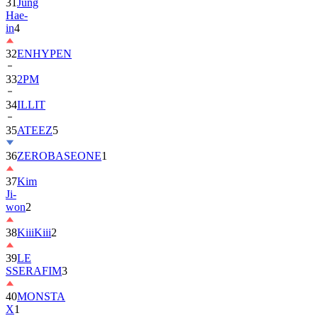
in
4
32
ENHYPEN
33
2PM
34
ILLIT
35
ATEEZ
5
36
ZEROBASEONE
1
37
Kim
Ji-
won
2
38
KiiiKiii
2
39
LE
SSERAFIM
3
40
MONSTA
X
1
41
AHOF
2