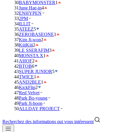
30
BABYMONSTER
1
31
Jung Hae-in
4
32
ENHYPEN
33
2PM
34
ILLIT
35
ATEEZ
5
36
ZEROBASEONE
1
37
Kim Ji-won
2
38
KiiiKiii
2
39
LE SSERAFIM
3
40
MONSTA X
1
41
AHOF
2
42
BTOB
6
43
SUPER JUNIOR
5
44
TWICE
1
45
AND2BLE
1
46
KickFlip
2
47
Red Velvet
48
Park Bo-young
49
Park Ji-hoon
50
ALLDAY PROJECT
Recherchez des informations qui vous intéressent