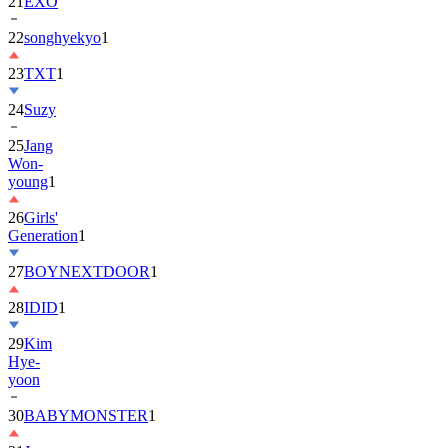
22
songhyekyo
1
23
TXT
1
24
Suzy
25
Jang
Won-
young
1
26
Girls'
Generation
1
27
BOYNEXTDOOR
1
28
IDID
1
29
Kim
Hye-
yoon
30
BABYMONSTER
1
31
Jung
Hae-