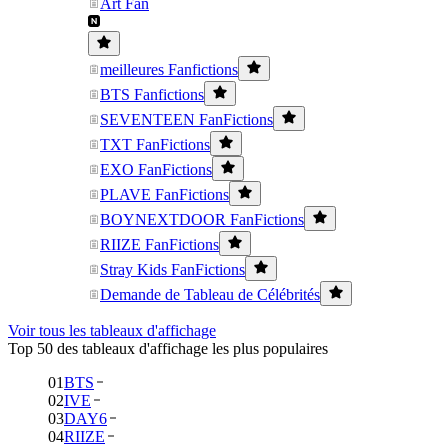
Art Fan
meilleures Fanfictions
BTS Fanfictions
SEVENTEEN FanFictions
TXT FanFictions
EXO FanFictions
PLAVE FanFictions
BOYNEXTDOOR FanFictions
RIIZE FanFictions
Stray Kids FanFictions
Demande de Tableau de Célébrités
Voir tous les tableaux d'affichage
Top 50 des tableaux d'affichage les plus populaires
01
BTS
02
IVE
03
DAY6
04
RIIZE