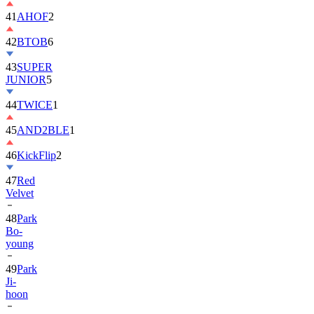
42
BTOB
6
43
SUPER
JUNIOR
5
44
TWICE
1
45
AND2BLE
1
46
KickFlip
2
47
Red
Velvet
48
Park
Bo-
young
49
Park
Ji-
hoon
50
ALLDAY
PROJECT