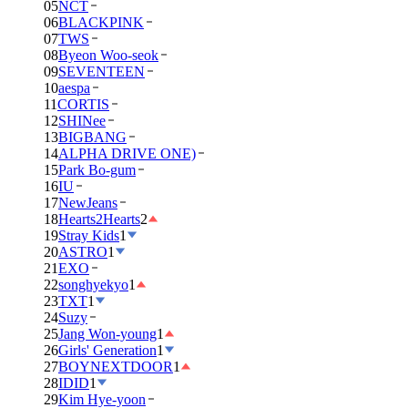
05
NCT
06
BLACKPINK
07
TWS
08
Byeon Woo-seok
09
SEVENTEEN
10
aespa
11
CORTIS
12
SHINee
13
BIGBANG
14
ALPHA DRIVE ONE)
15
Park Bo-gum
16
IU
17
NewJeans
18
Hearts2Hearts
2
19
Stray Kids
1
20
ASTRO
1
21
EXO
22
songhyekyo
1
23
TXT
1
24
Suzy
25
Jang Won-young
1
26
Girls' Generation
1
27
BOYNEXTDOOR
1
28
IDID
1
29
Kim Hye-yoon