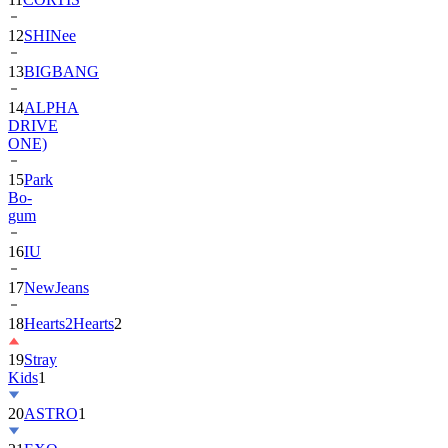
13
BIGBANG
14
ALPHA
DRIVE
ONE)
15
Park
Bo-
gum
16
IU
17
NewJeans
18
Hearts2Hearts
2
19
Stray
Kids
1
20
ASTRO
1
21
EXO