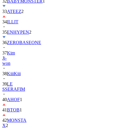
32
BABYMONSTER
1
33
ATEEZ
2
34
ILLIT
35
ENHYPEN
2
36
ZEROBASEONE
37
Kim
Ji-
won
38
KiiiKiii
39
LE
SSERAFIM
40
AHOF
1
41
BTOB
1
42
MONSTA
X
2