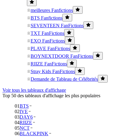
meilleures Fanfictions
BTS Fanfictions
SEVENTEEN FanFictions
TXT FanFictions
EXO FanFictions
PLAVE FanFictions
BOYNEXTDOOR FanFictions
RIIZE FanFictions
Stray Kids FanFictions
Demande de Tableau de Célébrités
Voir tous les tableaux d'affichage
Top 50 des tableaux d'affichage les plus populaires
01
BTS
02
IVE
03
DAY6
04
RIIZE
05
NCT
06
BLACKPINK