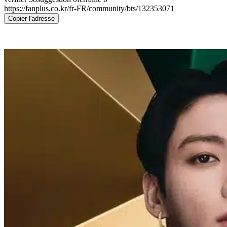
https://fanplus.co.kr/fr-FR/community/bts/132353071
Copier l'adresse