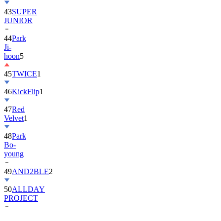
43
SUPER
JUNIOR
44
Park
Ji-
hoon
5
45
TWICE
1
46
KickFlip
1
47
Red
Velvet
1
48
Park
Bo-
young
49
AND2BLE
2
50
ALLDAY
PROJECT