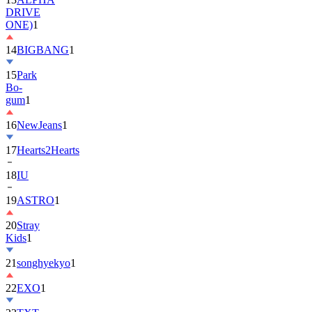
DRIVE
ONE)
1
14
BIGBANG
1
15
Park
Bo-
gum
1
16
NewJeans
1
17
Hearts2Hearts
18
IU
19
ASTRO
1
20
Stray
Kids
1
21
songhyekyo
1
22
EXO
1