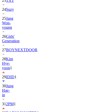
23
TXT
24
Suzy
25
Jang
Won-
young
26
Girls'
Generation
27
BOYNEXTDOOR
28
Kim
Hye-
yoon
1
29
IDID
1
30
Jung
Hae-
in
31
2PM
1