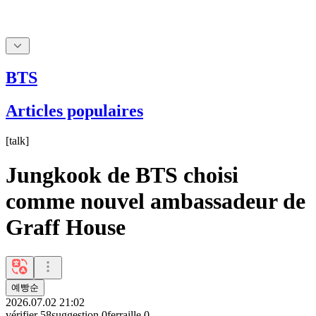
BTS
Articles populaires
[
talk
]
Jungkook de BTS choisi
comme nouvel ambassadeur de
Graff House
예빵순
2026.07.02 21:02
vérifier
58
suggestion
0
ferraille
0