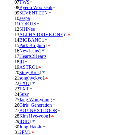
07
TWS
08
Byeon Woo-seok
09
SEVENTEEN
10
aespa
11
CORTIS
12
SHINee
13
ALPHA DRIVE ONE)
1
14
BIGBANG
1
15
Park Bo-gum
1
16
NewJeans
1
17
Hearts2Hearts
18
IU
19
ASTRO
1
20
Stray Kids
1
21
songhyekyo
1
22
EXO
1
23
TXT
24
Suzy
25
Jang Won-young
26
Girls' Generation
27
BOYNEXTDOOR
28
Kim Hye-yoon
1
29
IDID
1
30
Jung Hae-in
31
2PM
1