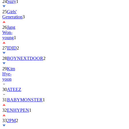
25
Girls'
Generation
3
26
Jang
Won-
young
1
27
IDID
2
28
BOYNEXTDOOR
2
29
Kim
Hye-
yoon
30
ATEEZ
31
BABYMONSTER
1
32
ENHYPEN
1
33
2PM
2
34
ILLIT