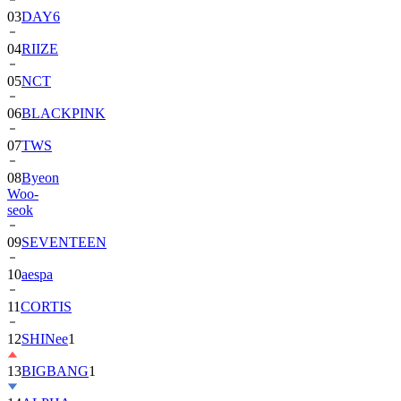
04
RIIZE
05
NCT
06
BLACKPINK
07
TWS
08
Byeon
Woo-
seok
09
SEVENTEEN
10
aespa
11
CORTIS
12
SHINee
1
13
BIGBANG
1
14
ALPHA
DRIVE