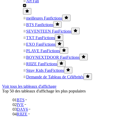
Art Fan
meilleures Fanfictions
BTS Fanfictions
SEVENTEEN FanFictions
TXT FanFictions
EXO FanFictions
PLAVE FanFictions
BOYNEXTDOOR FanFictions
RIIZE FanFictions
Stray Kids FanFictions
Demande de Tableau de Célébrités
Voir tous les tableaux d'affichage
Top 50 des tableaux d'affichage les plus populaires
01
BTS
02
IVE
03
DAY6
04
RIIZE