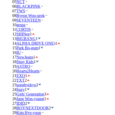
05
NCT
06
BLACKPINK
07
TWS
08
Byeon Woo-seok
09
SEVENTEEN
10
aespa
11
CORTIS
12
SHINee
1
13
BIGBANG
1
14
ALPHA DRIVE ONE)
1
15
Park Bo-gum
1
16
IU
17
NewJeans
1
18
Stray Kids
1
19
ASTRO
20
Hearts2Hearts
21
EXO
1
22
TXT
2
23
songhyekyo
2
24
Suzy
1
25
Girls' Generation
3
26
Jang Won-young
1
27
IDID
2
28
BOYNEXTDOOR
2
29
Kim Hye-yoon