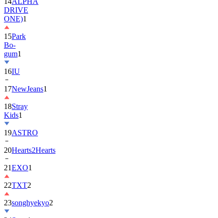
ONE)
1
15
Park
Bo-
gum
1
16
IU
17
NewJeans
1
18
Stray
Kids
1
19
ASTRO
20
Hearts2Hearts
21
EXO
1
22
TXT
2
23
songhyekyo
2
24
Suzy
1