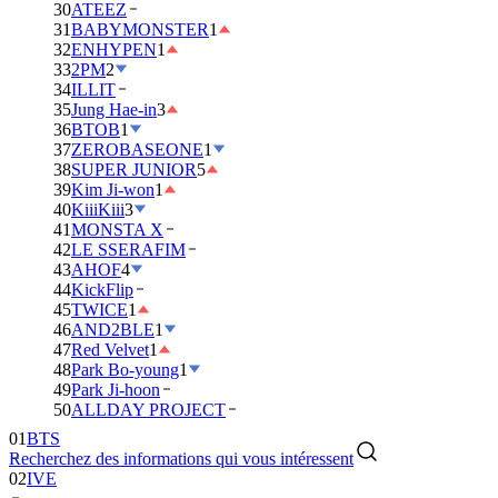
30
ATEEZ
31
BABYMONSTER
1
32
ENHYPEN
1
33
2PM
2
34
ILLIT
35
Jung Hae-in
3
36
BTOB
1
37
ZEROBASEONE
1
38
SUPER JUNIOR
5
39
Kim Ji-won
1
40
KiiiKiii
3
41
MONSTA X
42
LE SSERAFIM
43
AHOF
4
44
KickFlip
45
TWICE
1
46
AND2BLE
1
47
Red Velvet
1
48
Park Bo-young
1
49
Park Ji-hoon
01
BTS
50
ALLDAY PROJECT
02
IVE
Recherchez des informations qui vous intéressent
03
DAY6