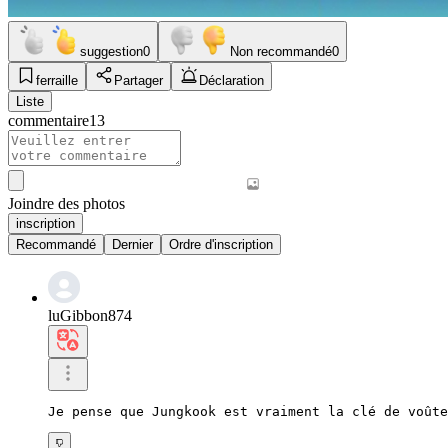
suggestion
0
Non recommandé
0
ferraille
Partager
Déclaration
Liste
commentaire
13
Joindre des photos
inscription
Recommandé
Dernier
Ordre d'inscription
luGibbon874
Je pense que Jungkook est vraiment la clé de voûte