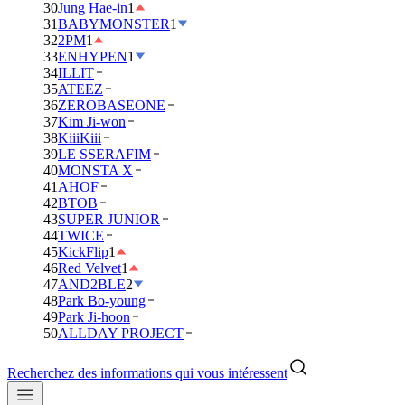
30
Jung Hae-in
1
31
BABYMONSTER
1
32
2PM
1
33
ENHYPEN
1
34
ILLIT
35
ATEEZ
36
ZEROBASEONE
37
Kim Ji-won
38
KiiiKiii
39
LE SSERAFIM
40
MONSTA X
41
AHOF
42
BTOB
43
SUPER JUNIOR
44
TWICE
45
KickFlip
1
46
Red Velvet
1
47
AND2BLE
2
48
Park Bo-young
49
Park Ji-hoon
50
ALLDAY PROJECT
Recherchez des informations qui vous intéressent