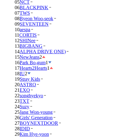
05
NCT
06
BLACKPINK
07
TWS
08
Byeon Woo-seok
09
SEVENTEEN
10
aespa
11
CORTIS
12
SHINee
13
BIGBANG
14
ALPHA DRIVE ONE)
15
NewJeans
2
16
Park Bo-gum
1
17
Hearts2Hearts
1
18
IU
2
19
Stray Kids
20
ASTRO
21
EXO
22
songhyekyo
23
TXT
24
Suzy
25
Jang Won-young
26
Girls' Generation
27
BOYNEXTDOOR
28
IDID
29
Kim Hye-yoon