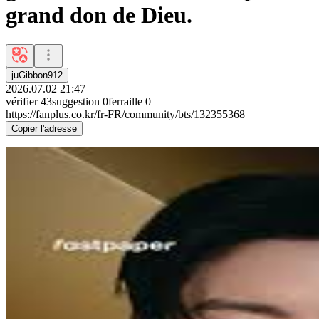
grand don de Dieu.
juGibbon912
2026.07.02 21:47
vérifier
43
suggestion
0
ferraille
0
https://fanplus.co.kr/fr-FR/community/bts/132355368
Copier l'adresse