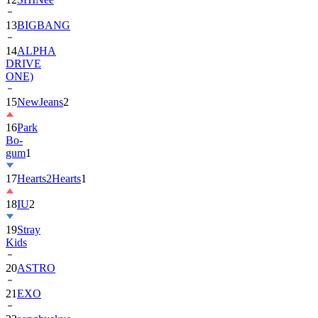
13
BIGBANG
14
ALPHA
DRIVE
ONE)
15
NewJeans
2
16
Park
Bo-
gum
1
17
Hearts2Hearts
1
18
IU
2
19
Stray
Kids
20
ASTRO
21
EXO