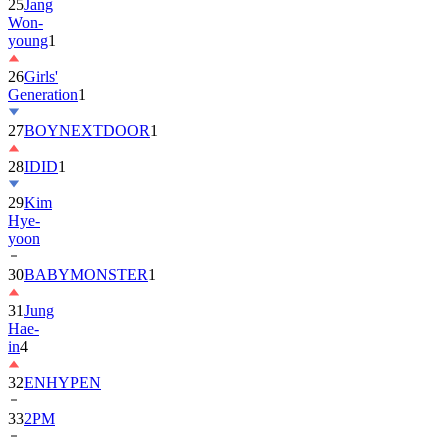
25
Jang
Won-
young
1
26
Girls'
Generation
1
27
BOYNEXTDOOR
1
28
IDID
1
29
Kim
Hye-
yoon
30
BABYMONSTER
1
31
Jung
Hae-
in
4
32
ENHYPEN
33
2PM