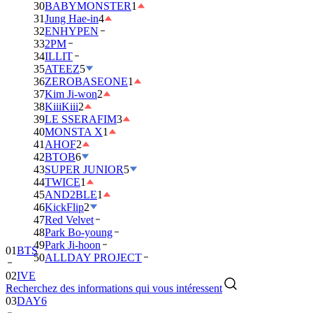
30
BABYMONSTER
1
31
Jung Hae-in
4
32
ENHYPEN
33
2PM
34
ILLIT
35
ATEEZ
5
36
ZEROBASEONE
1
37
Kim Ji-won
2
38
KiiiKiii
2
39
LE SSERAFIM
3
40
MONSTA X
1
41
AHOF
2
42
BTOB
6
43
SUPER JUNIOR
5
44
TWICE
1
45
AND2BLE
1
46
KickFlip
2
47
Red Velvet
48
Park Bo-young
49
Park Ji-hoon
01
BTS
50
ALLDAY PROJECT
02
IVE
Recherchez des informations qui vous intéressent
03
DAY6