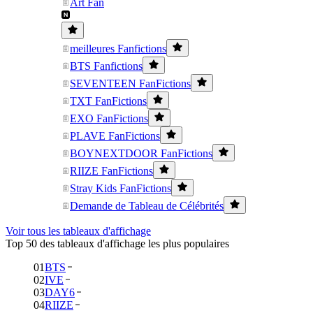
Art Fan
meilleures Fanfictions
BTS Fanfictions
SEVENTEEN FanFictions
TXT FanFictions
EXO FanFictions
PLAVE FanFictions
BOYNEXTDOOR FanFictions
RIIZE FanFictions
Stray Kids FanFictions
Demande de Tableau de Célébrités
Voir tous les tableaux d'affichage
Top 50 des tableaux d'affichage les plus populaires
01
BTS
02
IVE
03
DAY6
04
RIIZE