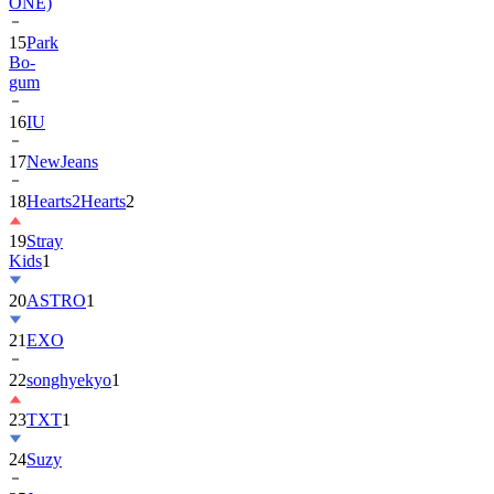
ONE)
15
Park
Bo-
gum
16
IU
17
NewJeans
18
Hearts2Hearts
2
19
Stray
Kids
1
20
ASTRO
1
21
EXO
22
songhyekyo
1
23
TXT
1
24
Suzy