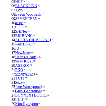
05
NCT
06
BLACKPINK
07
TWS
08
Byeon Woo-seok
09
SEVENTEEN
10
aespa
11
CORTIS
12
SHINee
13
BIGBANG
14
ALPHA DRIVE ONE)
15
Park Bo-gum
16
IU
17
NewJeans
18
Hearts2Hearts
2
19
Stray Kids
1
20
ASTRO
1
21
EXO
22
songhyekyo
1
23
TXT
1
24
Suzy
25
Jang Won-young
1
26
Girls' Generation
1
27
BOYNEXTDOOR
1
28
IDID
1
29
Kim Hye-yoon