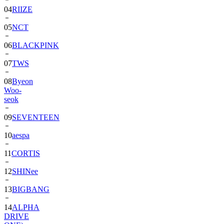
04
RIIZE
05
NCT
06
BLACKPINK
07
TWS
08
Byeon
Woo-
seok
09
SEVENTEEN
10
aespa
11
CORTIS
12
SHINee
13
BIGBANG
14
ALPHA
DRIVE