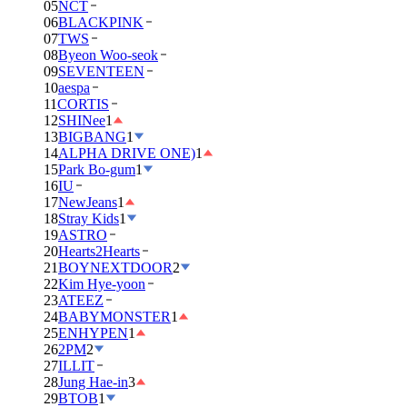
05
NCT
06
BLACKPINK
07
TWS
08
Byeon Woo-seok
09
SEVENTEEN
10
aespa
11
CORTIS
12
SHINee
1
13
BIGBANG
1
14
ALPHA DRIVE ONE)
1
15
Park Bo-gum
1
16
IU
17
NewJeans
1
18
Stray Kids
1
19
ASTRO
20
Hearts2Hearts
21
BOYNEXTDOOR
2
22
Kim Hye-yoon
23
ATEEZ
24
BABYMONSTER
1
25
ENHYPEN
1
26
2PM
2
27
ILLIT
28
Jung Hae-in
3
29
BTOB
1