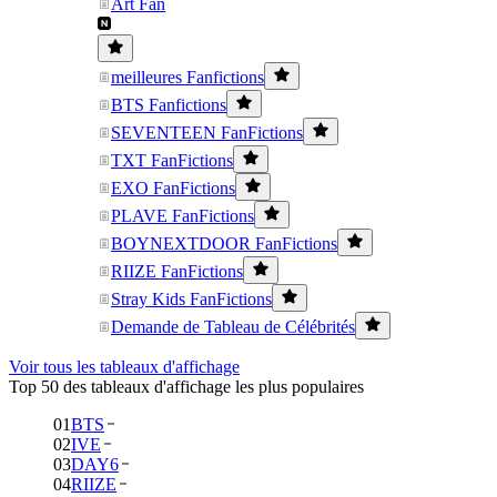
Art Fan
meilleures Fanfictions
BTS Fanfictions
SEVENTEEN FanFictions
TXT FanFictions
EXO FanFictions
PLAVE FanFictions
BOYNEXTDOOR FanFictions
RIIZE FanFictions
Stray Kids FanFictions
Demande de Tableau de Célébrités
Voir tous les tableaux d'affichage
Top 50 des tableaux d'affichage les plus populaires
01
BTS
02
IVE
03
DAY6
04
RIIZE