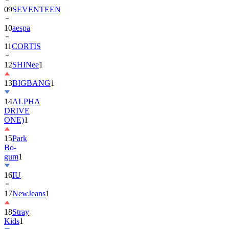
10
aespa
11
CORTIS
12
SHINee
1
13
BIGBANG
1
14
ALPHA
DRIVE
ONE)
1
15
Park
Bo-
gum
1
16
IU
17
NewJeans
1
18
Stray
Kids
1
19
ASTRO