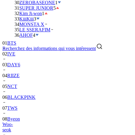
30
ZEROBASEONE
1
31
SUPER JUNIOR
5
32
Kim Ji-won
1
33
KiiiKiii
3
34
MONSTA X
35
LE SSERAFIM
01
BTS
36
AHOF
4
02
IVE
Recherchez des informations qui vous intéressent
03
DAY6
04
RIIZE
05
NCT
06
BLACKPINK
07
TWS
08
Byeon
Woo-
seok
09
SEVENTEEN