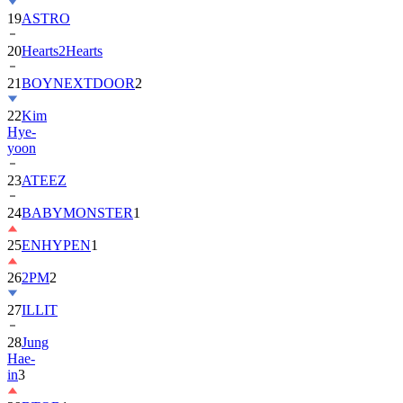
20
Hearts2Hearts
21
BOYNEXTDOOR
2
22
Kim
Hye-
yoon
23
ATEEZ
24
BABYMONSTER
1
25
ENHYPEN
1
26
2PM
2
27
ILLIT
28
Jung
Hae-
in
3
29
BTOB
1