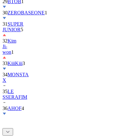
30
ZEROBASEONE
1
31
SUPER
JUNIOR
5
32
Kim
Ji-
won
1
33
KiiiKiii
3
34
MONSTA
X
35
LE
SSERAFIM
36
AHOF
4