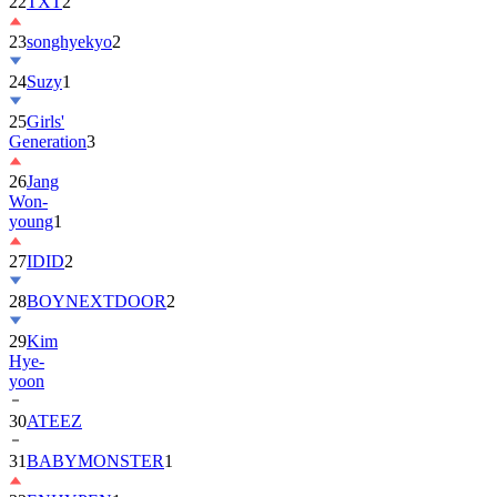
22
TXT
2
23
songhyekyo
2
24
Suzy
1
25
Girls'
Generation
3
26
Jang
Won-
young
1
27
IDID
2
28
BOYNEXTDOOR
2
29
Kim
Hye-
yoon
30
ATEEZ
31
BABYMONSTER
1