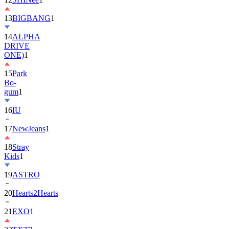
13
BIGBANG
1
14
ALPHA
DRIVE
ONE)
1
15
Park
Bo-
gum
1
16
IU
17
NewJeans
1
18
Stray
Kids
1
19
ASTRO
20
Hearts2Hearts
21
EXO
1