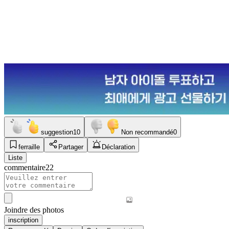
suggestion
10
Non recommandé
0
ferraille
Partager
Déclaration
Liste
commentaire
22
Joindre des photos
inscription