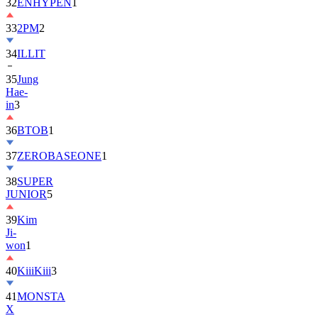
32
ENHYPEN
1
33
2PM
2
34
ILLIT
35
Jung
Hae-
in
3
36
BTOB
1
37
ZEROBASEONE
1
38
SUPER
JUNIOR
5
39
Kim
Ji-
won
1
40
KiiiKiii
3
41
MONSTA
X