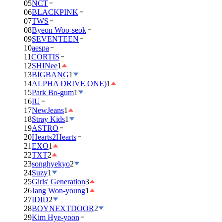
05
NCT
06
BLACKPINK
07
TWS
08
Byeon Woo-seok
09
SEVENTEEN
10
aespa
11
CORTIS
12
SHINee
1
13
BIGBANG
1
14
ALPHA DRIVE ONE)
1
15
Park Bo-gum
1
16
IU
17
NewJeans
1
18
Stray Kids
1
19
ASTRO
20
Hearts2Hearts
21
EXO
1
22
TXT
2
23
songhyekyo
2
24
Suzy
1
25
Girls' Generation
3
26
Jang Won-young
1
27
IDID
2
28
BOYNEXTDOOR
2
29
Kim Hye-yoon