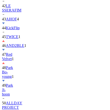
42
LE
SSERAFIM
43
AHOF
4
44
KickFlip
45
TWICE
1
46
AND2BLE
1
47
Red
Velvet
1
48
Park
Bo-
young
1
49
Park
Ji-
hoon
50
ALLDAY
PROJECT