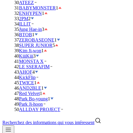
30
ATEEZ
31
BABYMONSTER
1
32
ENHYPEN
1
33
2PM
2
34
ILLIT
35
Jung Hae-in
3
36
BTOB
1
37
ZEROBASEONE
1
38
SUPER JUNIOR
5
39
Kim Ji-won
1
40
KiiiKiii
3
41
MONSTA X
42
LE SSERAFIM
43
AHOF
4
44
KickFlip
45
TWICE
1
46
AND2BLE
1
47
Red Velvet
1
48
Park Bo-young
1
49
Park Ji-hoon
50
ALLDAY PROJECT
Recherchez des informations qui vous intéressent