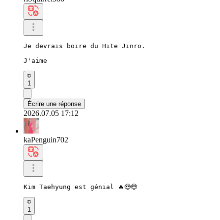
Je devrais boire du Hite Jinro.

J'aime
1
Écrire une réponse
2026.07.05 17:12
kaPenguin702
Kim Taehyung est génial 🔥😍😎
1