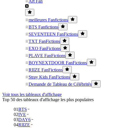
Art Fan
meilleures Fanfictions
BTS Fanfictions
SEVENTEEN FanFictions
TXT FanFictions
EXO FanFictions
PLAVE FanFictions
BOYNEXTDOOR FanFictions
RIIZE FanFictions
Stray Kids FanFictions
Demande de Tableau de Célébrités
Voir tous les tableaux d'affichage
Top 50 des tableaux d'affichage les plus populaires
01
BTS
02
IVE
03
DAY6
04
RIIZE