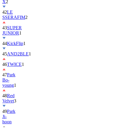
42
LE
SSERAFIM
2
43
SUPER
JUNIOR
1
44
KickFlip
1
45
AND2BLE
1
46
TWICE
1
47
Park
Bo-
young
1
48
Red
Velvet
3
49
Park
Ji-
hoon
50
ALLDAY
PROJECT