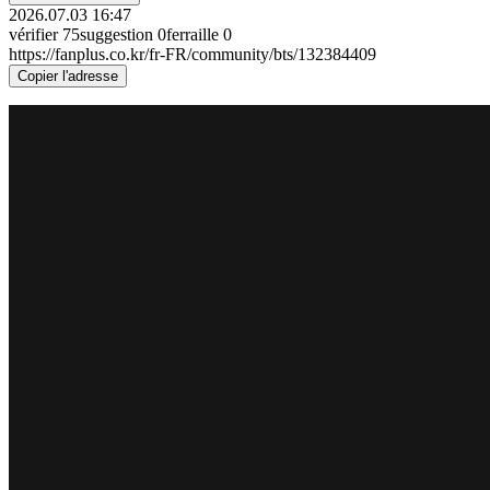
2026.07.03 16:47
vérifier
75
suggestion
0
ferraille
0
https://fanplus.co.kr/fr-FR/community/bts/132384409
Copier l'adresse