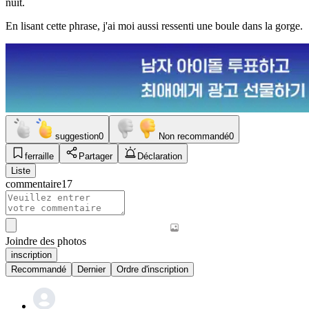
nuit.
En lisant cette phrase, j'ai moi aussi ressenti une boule dans la gorge.
suggestion
0
Non recommandé
0
ferraille
Partager
Déclaration
Liste
commentaire
17
Joindre des photos
inscription
Recommandé
Dernier
Ordre d'inscription