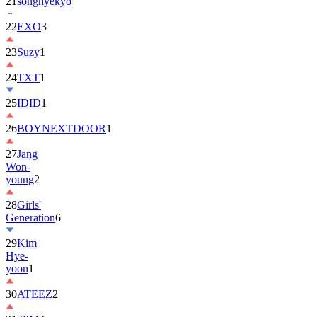
22
EXO
3
23
Suzy
1
24
TXT
1
25
IDID
1
26
BOYNEXTDOOR
1
27
Jang
Won-
young
2
28
Girls'
Generation
6
29
Kim
Hye-
yoon
1
30
ATEEZ
2
31
2PM
2