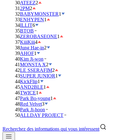
30
ATEEZ
2
31
2PM
2
32
BABYMONSTER
1
33
ENHYPEN
1
34
ILLIT
6
35
BTOB
36
ZEROBASEONE
1
37
KiiiKiii
4
38
Jung Hae-in
2
39
AHOF
1
40
Kim Ji-won
41
MONSTA X
2
42
LE SSERAFIM
2
43
SUPER JUNIOR
1
44
KickFlip
1
45
AND2BLE
1
46
TWICE
1
47
Park Bo-young
1
48
Red Velvet
3
49
Park Ji-hoon
50
ALLDAY PROJECT
Recherchez des informations qui vous intéressent