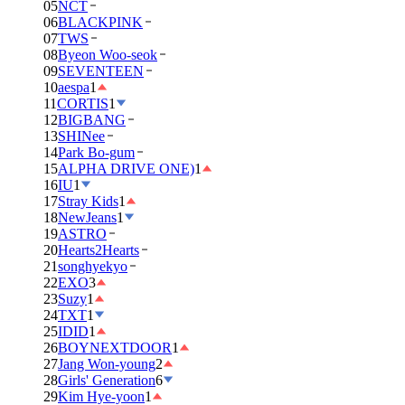
05
NCT
06
BLACKPINK
07
TWS
08
Byeon Woo-seok
09
SEVENTEEN
10
aespa
1
11
CORTIS
1
12
BIGBANG
13
SHINee
14
Park Bo-gum
15
ALPHA DRIVE ONE)
1
16
IU
1
17
Stray Kids
1
18
NewJeans
1
19
ASTRO
20
Hearts2Hearts
21
songhyekyo
22
EXO
3
23
Suzy
1
24
TXT
1
25
IDID
1
26
BOYNEXTDOOR
1
27
Jang Won-young
2
28
Girls' Generation
6
29
Kim Hye-yoon
1