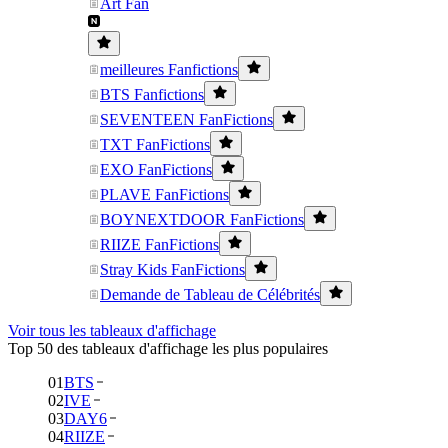
Art Fan
meilleures Fanfictions
BTS Fanfictions
SEVENTEEN FanFictions
TXT FanFictions
EXO FanFictions
PLAVE FanFictions
BOYNEXTDOOR FanFictions
RIIZE FanFictions
Stray Kids FanFictions
Demande de Tableau de Célébrités
Voir tous les tableaux d'affichage
Top 50 des tableaux d'affichage les plus populaires
01
BTS
02
IVE
03
DAY6
04
RIIZE