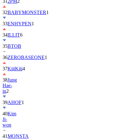
32
BABYMONSTER
1
33
ENHYPEN
1
34
ILLIT
6
35
BTOB
36
ZEROBASEONE
1
37
KiiiKiii
4
38
Jung
Hae-
in
2
39
AHOF
1
40
Kim
Ji-
won
41
MONSTA
X
2