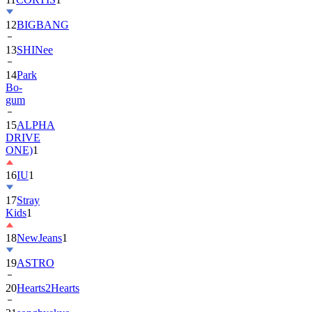
13
SHINee
14
Park
Bo-
gum
15
ALPHA
DRIVE
ONE)
1
16
IU
1
17
Stray
Kids
1
18
NewJeans
1
19
ASTRO
20
Hearts2Hearts
21
songhyekyo