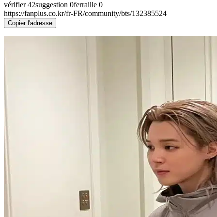
vérifier
42
suggestion
0
ferraille
0
https://fanplus.co.kr/fr-FR/community/bts/132385524
Copier l'adresse