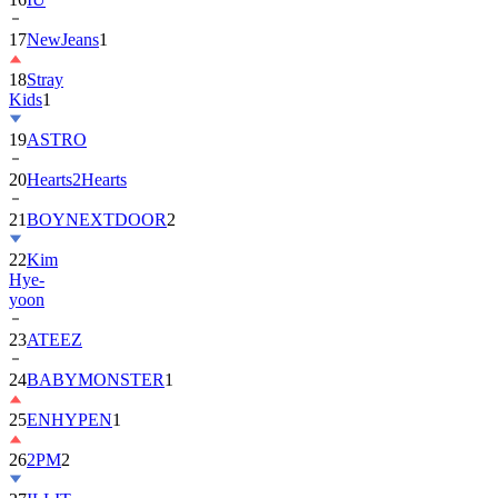
18
Stray
Kids
1
19
ASTRO
20
Hearts2Hearts
21
BOYNEXTDOOR
2
22
Kim
Hye-
yoon
23
ATEEZ
24
BABYMONSTER
1
25
ENHYPEN
1
26
2PM
2
27
ILLIT