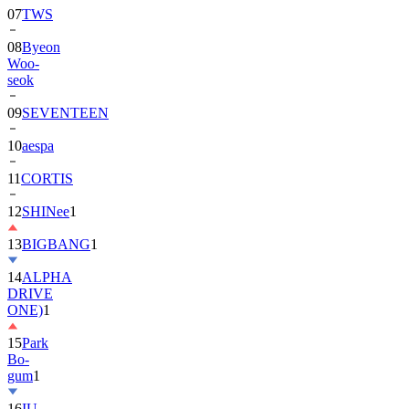
08
Byeon
Woo-
seok
09
SEVENTEEN
10
aespa
11
CORTIS
12
SHINee
1
13
BIGBANG
1
14
ALPHA
DRIVE
ONE)
1
15
Park
Bo-
gum
1
16
IU
17
NewJeans
1