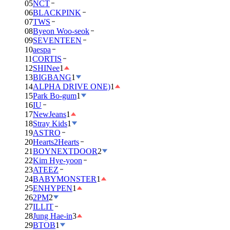
05
NCT
06
BLACKPINK
07
TWS
08
Byeon Woo-seok
09
SEVENTEEN
10
aespa
11
CORTIS
12
SHINee
1
13
BIGBANG
1
14
ALPHA DRIVE ONE)
1
15
Park Bo-gum
1
16
IU
17
NewJeans
1
18
Stray Kids
1
19
ASTRO
20
Hearts2Hearts
21
BOYNEXTDOOR
2
22
Kim Hye-yoon
23
ATEEZ
24
BABYMONSTER
1
25
ENHYPEN
1
26
2PM
2
27
ILLIT
28
Jung Hae-in
3
29
BTOB
1