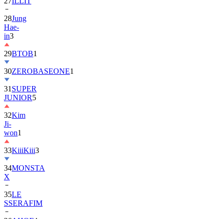
28
Jung
Hae-
in
3
29
BTOB
1
30
ZEROBASEONE
1
31
SUPER
JUNIOR
5
32
Kim
Ji-
won
1
33
KiiiKiii
3
34
MONSTA
X
35
LE
SSERAFIM
36
AHOF
4