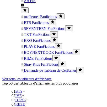
Art Fan
meilleures Fanfictions
BTS Fanfictions
SEVENTEEN FanFictions
TXT FanFictions
EXO FanFictions
PLAVE FanFictions
BOYNEXTDOOR FanFictions
RIIZE FanFictions
Stray Kids FanFictions
Demande de Tableau de Célébrités
Voir tous les tableaux d'affichage
Top 50 des tableaux d'affichage les plus populaires
01
BTS
02
IVE
03
DAY6
04
RIIZE