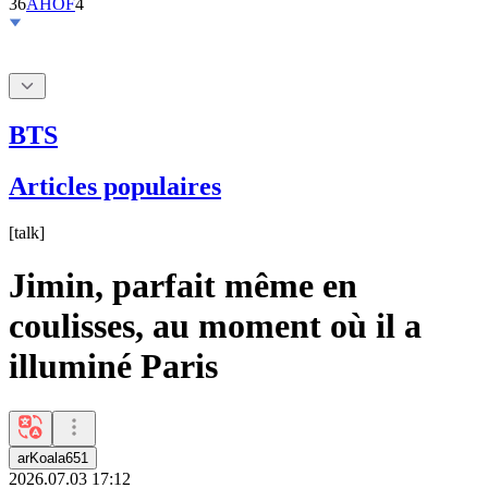
BTS
Articles populaires
[
talk
]
Jimin, parfait même en
coulisses, au moment où il a
illuminé Paris
arKoala651
2026.07.03 17:12