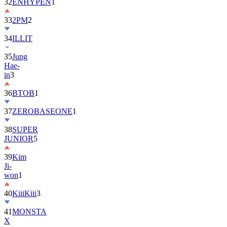
32
ENHYPEN
1
33
2PM
2
34
ILLIT
35
Jung
Hae-
in
3
36
BTOB
1
37
ZEROBASEONE
1
38
SUPER
JUNIOR
5
39
Kim
Ji-
won
1
40
KiiiKiii
3
41
MONSTA
X