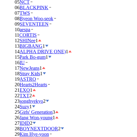
05
NCT
06
BLACKPINK
07
TWS
08
Byeon Woo-seok
09
SEVENTEEN
10
aespa
11
CORTIS
12
SHINee
1
13
BIGBANG
1
14
ALPHA DRIVE ONE)
1
15
Park Bo-gum
1
16
IU
17
NewJeans
1
18
Stray Kids
1
19
ASTRO
20
Hearts2Hearts
21
EXO
1
22
TXT
2
23
songhyekyo
2
24
Suzy
1
25
Girls' Generation
3
26
Jang Won-young
1
27
IDID
2
28
BOYNEXTDOOR
2
29
Kim Hye-yoon