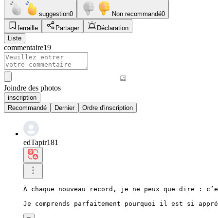
suggestion
0
Non recommandé
0
ferraille
Partager
Déclaration
Liste
commentaire
19
Joindre des photos
inscription
Recommandé
Dernier
Ordre d'inscription
edTapir181
À chaque nouveau record, je ne peux que dire : c’e
Je comprends parfaitement pourquoi il est si appré