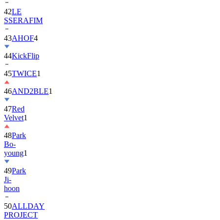
42
LE
SSERAFIM
43
AHOF
4
44
KickFlip
45
TWICE
1
46
AND2BLE
1
47
Red
Velvet
1
48
Park
Bo-
young
1
49
Park
Ji-
hoon
50
ALLDAY
PROJECT