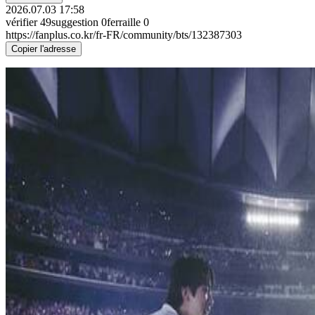
2026.07.03 17:58
vérifier
49
suggestion
0
ferraille
0
https://fanplus.co.kr/fr-FR/community/bts/132387303
Copier l'adresse