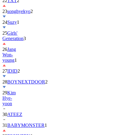
22
TXT
2
23
songhyekyo
2
24
Suzy
1
25
Girls'
Generation
3
26
Jang
Won-
young
1
27
IDID
2
28
BOYNEXTDOOR
2
29
Kim
Hye-
yoon
30
ATEEZ
31
BABYMONSTER
1