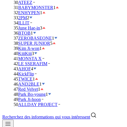
30
ATEEZ
31
BABYMONSTER
1
32
ENHYPEN
1
33
2PM
2
34
ILLIT
35
Jung Hae-in
3
36
BTOB
1
37
ZEROBASEONE
1
38
SUPER JUNIOR
5
39
Kim Ji-won
1
40
KiiiKiii
3
41
MONSTA X
42
LE SSERAFIM
43
AHOF
4
44
KickFlip
45
TWICE
1
46
AND2BLE
1
47
Red Velvet
1
48
Park Bo-young
1
49
Park Ji-hoon
50
ALLDAY PROJECT
Recherchez des informations qui vous intéressent