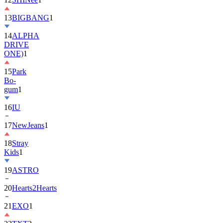
13
BIGBANG
1
14
ALPHA
DRIVE
ONE)
1
15
Park
Bo-
gum
1
16
IU
17
NewJeans
1
18
Stray
Kids
1
19
ASTRO
20
Hearts2Hearts
21
EXO
1