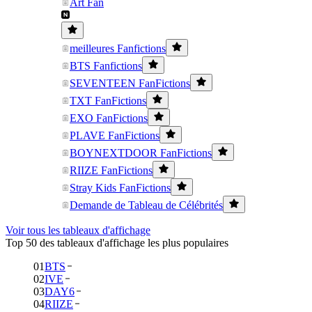
Art Fan
meilleures Fanfictions
BTS Fanfictions
SEVENTEEN FanFictions
TXT FanFictions
EXO FanFictions
PLAVE FanFictions
BOYNEXTDOOR FanFictions
RIIZE FanFictions
Stray Kids FanFictions
Demande de Tableau de Célébrités
Voir tous les tableaux d'affichage
Top 50 des tableaux d'affichage les plus populaires
01
BTS
02
IVE
03
DAY6
04
RIIZE