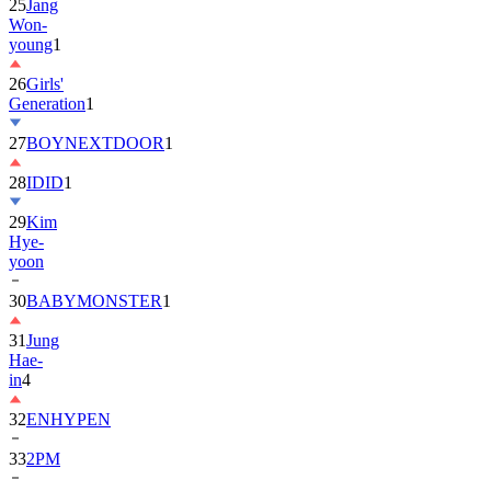
25
Jang
Won-
young
1
26
Girls'
Generation
1
27
BOYNEXTDOOR
1
28
IDID
1
29
Kim
Hye-
yoon
30
BABYMONSTER
1
31
Jung
Hae-
in
4
32
ENHYPEN
33
2PM