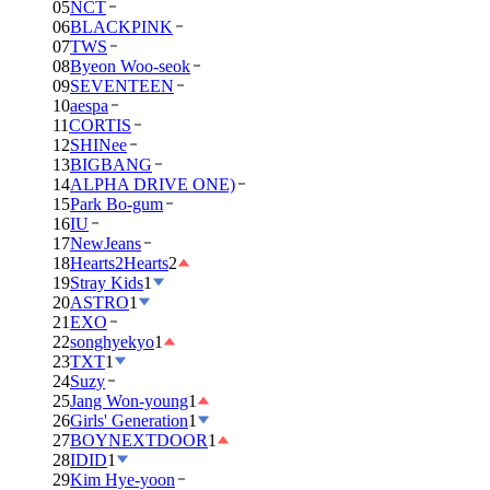
05
NCT
06
BLACKPINK
07
TWS
08
Byeon Woo-seok
09
SEVENTEEN
10
aespa
11
CORTIS
12
SHINee
13
BIGBANG
14
ALPHA DRIVE ONE)
15
Park Bo-gum
16
IU
17
NewJeans
18
Hearts2Hearts
2
19
Stray Kids
1
20
ASTRO
1
21
EXO
22
songhyekyo
1
23
TXT
1
24
Suzy
25
Jang Won-young
1
26
Girls' Generation
1
27
BOYNEXTDOOR
1
28
IDID
1
29
Kim Hye-yoon