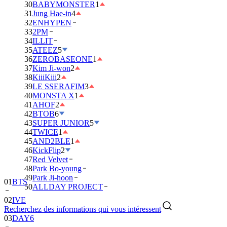
30
BABYMONSTER
1
31
Jung Hae-in
4
32
ENHYPEN
33
2PM
34
ILLIT
35
ATEEZ
5
36
ZEROBASEONE
1
37
Kim Ji-won
2
38
KiiiKiii
2
39
LE SSERAFIM
3
40
MONSTA X
1
41
AHOF
2
42
BTOB
6
43
SUPER JUNIOR
5
44
TWICE
1
45
AND2BLE
1
46
KickFlip
2
47
Red Velvet
48
Park Bo-young
49
Park Ji-hoon
01
BTS
50
ALLDAY PROJECT
02
IVE
Recherchez des informations qui vous intéressent
03
DAY6