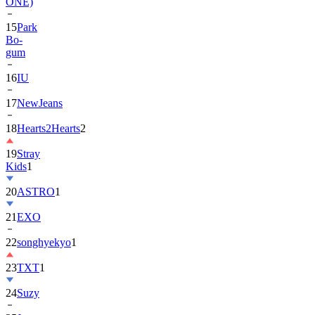
ONE)
15
Park
Bo-
gum
16
IU
17
NewJeans
18
Hearts2Hearts
2
19
Stray
Kids
1
20
ASTRO
1
21
EXO
22
songhyekyo
1
23
TXT
1
24
Suzy