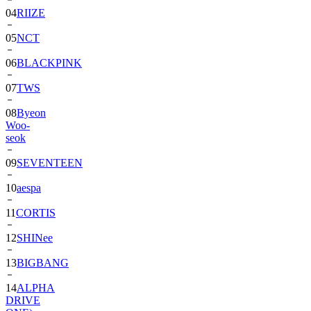
04
RIIZE
05
NCT
06
BLACKPINK
07
TWS
08
Byeon
Woo-
seok
09
SEVENTEEN
10
aespa
11
CORTIS
12
SHINee
13
BIGBANG
14
ALPHA
DRIVE