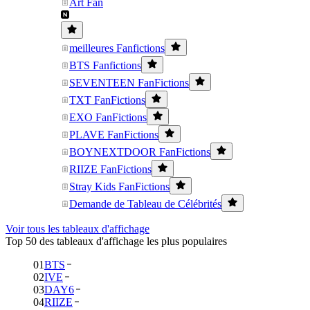
Art Fan
meilleures Fanfictions
BTS Fanfictions
SEVENTEEN FanFictions
TXT FanFictions
EXO FanFictions
PLAVE FanFictions
BOYNEXTDOOR FanFictions
RIIZE FanFictions
Stray Kids FanFictions
Demande de Tableau de Célébrités
Voir tous les tableaux d'affichage
Top 50 des tableaux d'affichage les plus populaires
01
BTS
02
IVE
03
DAY6
04
RIIZE