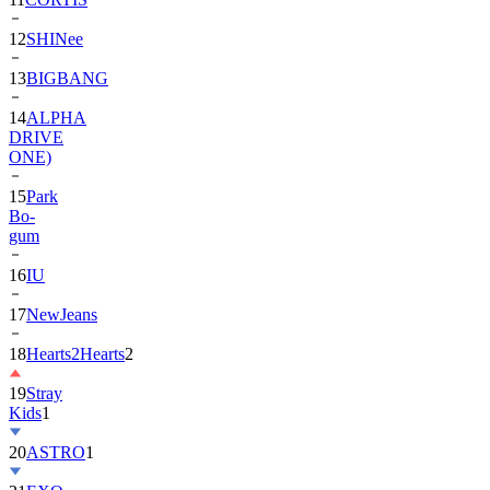
12
SHINee
13
BIGBANG
14
ALPHA
DRIVE
ONE)
15
Park
Bo-
gum
16
IU
17
NewJeans
18
Hearts2Hearts
2
19
Stray
Kids
1
20
ASTRO
1