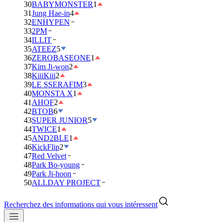
30
BABYMONSTER
1
31
Jung Hae-in
4
32
ENHYPEN
33
2PM
34
ILLIT
35
ATEEZ
5
36
ZEROBASEONE
1
37
Kim Ji-won
2
38
KiiiKiii
2
39
LE SSERAFIM
3
40
MONSTA X
1
41
AHOF
2
42
BTOB
6
43
SUPER JUNIOR
5
44
TWICE
1
45
AND2BLE
1
46
KickFlip
2
47
Red Velvet
48
Park Bo-young
49
Park Ji-hoon
50
ALLDAY PROJECT
Recherchez des informations qui vous intéressent