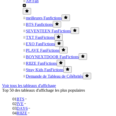
Art Fan
meilleures Fanfictions
BTS Fanfictions
SEVENTEEN FanFictions
TXT FanFictions
EXO FanFictions
PLAVE FanFictions
BOYNEXTDOOR FanFictions
RIIZE FanFictions
Stray Kids FanFictions
Demande de Tableau de Célébrités
Voir tous les tableaux d'affichage
Top 50 des tableaux d'affichage les plus populaires
01
BTS
02
IVE
03
DAY6
04
RIIZE