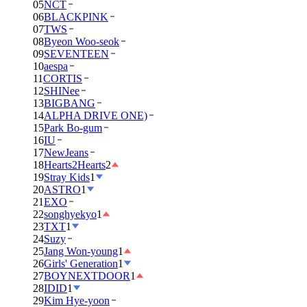
05
NCT
06
BLACKPINK
07
TWS
08
Byeon Woo-seok
09
SEVENTEEN
10
aespa
11
CORTIS
12
SHINee
13
BIGBANG
14
ALPHA DRIVE ONE)
15
Park Bo-gum
16
IU
17
NewJeans
18
Hearts2Hearts
2
19
Stray Kids
1
20
ASTRO
1
21
EXO
22
songhyekyo
1
23
TXT
1
24
Suzy
25
Jang Won-young
1
26
Girls' Generation
1
27
BOYNEXTDOOR
1
28
IDID
1
29
Kim Hye-yoon