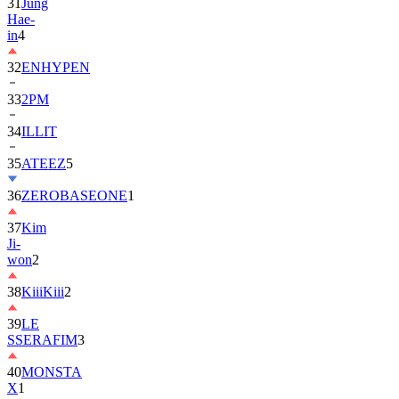
31
Jung
Hae-
in
4
32
ENHYPEN
33
2PM
34
ILLIT
35
ATEEZ
5
36
ZEROBASEONE
1
37
Kim
Ji-
won
2
38
KiiiKiii
2
39
LE
SSERAFIM
3
40
MONSTA
X
1