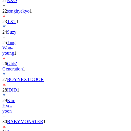
21
EXO
22
songhyekyo
1
23
TXT
1
24
Suzy
25
Jang
Won-
young
1
26
Girls'
Generation
1
27
BOYNEXTDOOR
1
28
IDID
1
29
Kim
Hye-
yoon
30
BABYMONSTER
1