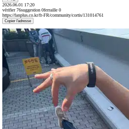
2026.06.01 17:20
vérifier
76
suggestion
0
ferraille
0
https://fanplus.co.kr/fr-FR/community/cortis/131014761
Copier l'adresse