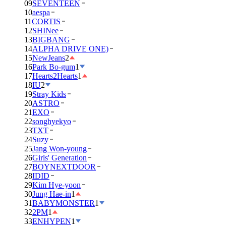
09
SEVENTEEN
10
aespa
11
CORTIS
12
SHINee
13
BIGBANG
14
ALPHA DRIVE ONE)
15
NewJeans
2
16
Park Bo-gum
1
17
Hearts2Hearts
1
18
IU
2
19
Stray Kids
20
ASTRO
21
EXO
22
songhyekyo
23
TXT
24
Suzy
25
Jang Won-young
26
Girls' Generation
27
BOYNEXTDOOR
28
IDID
29
Kim Hye-yoon
30
Jung Hae-in
1
31
BABYMONSTER
1
32
2PM
1
33
ENHYPEN
1