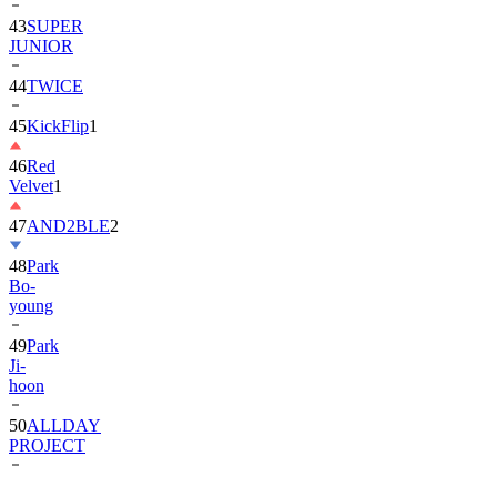
JUNIOR
44
TWICE
45
KickFlip
1
46
Red
Velvet
1
47
AND2BLE
2
48
Park
Bo-
young
49
Park
Ji-
hoon
50
ALLDAY
PROJECT