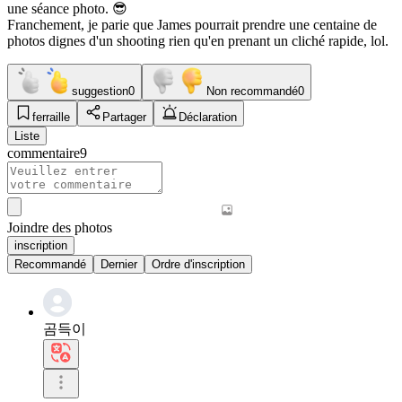
une séance photo. 😎
Franchement, je parie que James pourrait prendre une centaine de
photos dignes d'un shooting rien qu'en prenant un cliché rapide, lol.
suggestion
0
Non recommandé
0
ferraille
Partager
Déclaration
Liste
commentaire
9
Joindre des photos
inscription
Recommandé
Dernier
Ordre d'inscription
곰득이