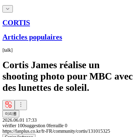
CORTIS
Articles populaires
[
talk
]
Cortis James réalise un
shooting photo pour MBC avec
des lunettes de soleil.
이리롱
2026.06.01 17:33
vérifier
100
suggestion
0
ferraille
0
https://fanplus.co.kr/fr-FR/community/cortis/131015325