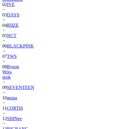
03
DAY6
04
RIIZE
05
NCT
06
BLACKPINK
07
TWS
08
Byeon
Woo-
seok
09
SEVENTEEN
10
aespa
11
CORTIS
12
SHINee
13
BIGBANG
14
ALPHA