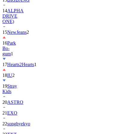
DRIVE
ONE)
15
NewJeans
2
16
Park
Bo-
gum
1
17
Hearts2Hearts
1
18
IU
2
19
Stray
Kids
20
ASTRO
21
EXO
22
songhyekyo
23
TXT