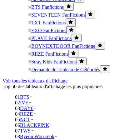
BTS Fanfictions
SEVENTEEN FanFictions
TXT FanFictions
EXO FanFictions
PLAVE FanFictions
BOYNEXTDOOR FanFictions
RIIZE FanFictions
Stray Kids FanFictions
Demande de Tableau de Célébrités
Voir tous les tableaux d'affichage
Top 50 des tableaux d'affichage les plus populaires
01
BTS
02
IVE
03
DAY6
04
RIIZE
05
NCT
06
BLACKPINK
07
TWS
08
Byeon Woo-seok