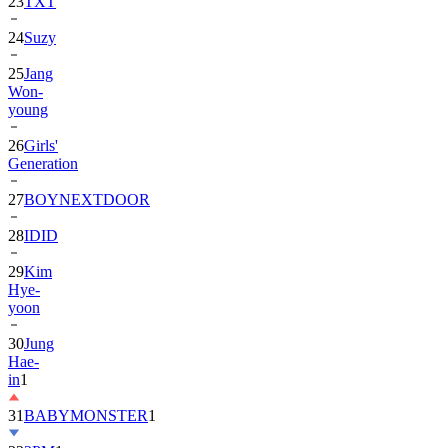
24
Suzy
25
Jang
Won-
young
26
Girls'
Generation
27
BOYNEXTDOOR
28
IDID
29
Kim
Hye-
yoon
30
Jung
Hae-
in
1
31
BABYMONSTER
1
32
2PM
1