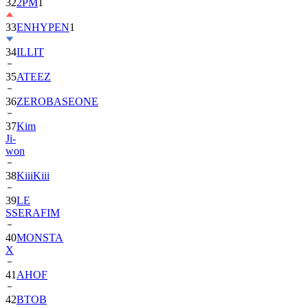
33
ENHYPEN
1
34
ILLIT
35
ATEEZ
36
ZEROBASEONE
37
Kim
Ji-
won
38
KiiiKiii
39
LE
SSERAFIM
40
MONSTA
X
41
AHOF
42
BTOB
43
SUPER