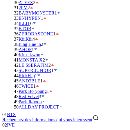
30
ATEEZ
2
31
2PM
2
32
BABYMONSTER
1
33
ENHYPEN
1
34
ILLIT
6
35
BTOB
36
ZEROBASEONE
1
37
KiiiKiii
4
38
Jung Hae-in
2
39
AHOF
1
40
Kim Ji-won
41
MONSTA X
2
42
LE SSERAFIM
2
43
SUPER JUNIOR
1
44
KickFlip
1
45
AND2BLE
1
46
TWICE
1
47
Park Bo-young
1
48
Red Velvet
3
49
Park Ji-hoon
50
ALLDAY PROJECT
01
BTS
Recherchez des informations qui vous intéressent
02
IVE