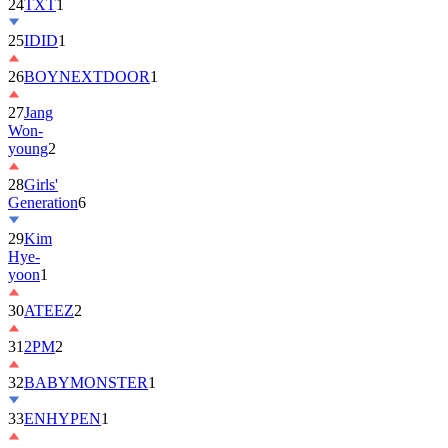
24
TXT
1
25
IDID
1
26
BOYNEXTDOOR
1
27
Jang
Won-
young
2
28
Girls'
Generation
6
29
Kim
Hye-
yoon
1
30
ATEEZ
2
31
2PM
2
32
BABYMONSTER
1
33
ENHYPEN
1