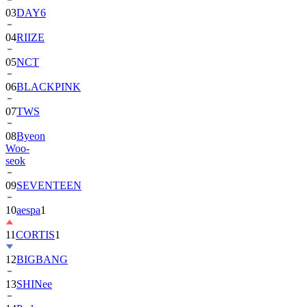
03
DAY6
04
RIIZE
05
NCT
06
BLACKPINK
07
TWS
08
Byeon
Woo-
seok
09
SEVENTEEN
10
aespa
1
11
CORTIS
1
12
BIGBANG
13
SHINee