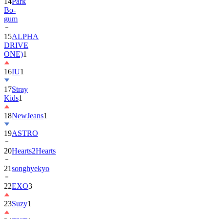
14
Park
Bo-
gum
15
ALPHA
DRIVE
ONE)
1
16
IU
1
17
Stray
Kids
1
18
NewJeans
1
19
ASTRO
20
Hearts2Hearts
21
songhyekyo
22
EXO
3
23
Suzy
1