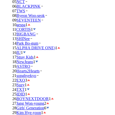
05
NCT
06
BLACKPINK
07
TWS
08
Byeon Woo-seok
09
SEVENTEEN
10
aespa
1
11
CORTIS
1
12
BIGBANG
13
SHINee
14
Park Bo-gum
15
ALPHA DRIVE ONE)
1
16
IU
1
17
Stray Kids
1
18
NewJeans
1
19
ASTRO
20
Hearts2Hearts
21
songhyekyo
22
EXO
3
23
Suzy
1
24
TXT
1
25
IDID
1
26
BOYNEXTDOOR
1
27
Jang Won-young
2
28
Girls' Generation
6
29
Kim Hye-yoon
1