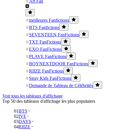
Art Fan
meilleures Fanfictions
BTS Fanfictions
SEVENTEEN FanFictions
TXT FanFictions
EXO FanFictions
PLAVE FanFictions
BOYNEXTDOOR FanFictions
RIIZE FanFictions
Stray Kids FanFictions
Demande de Tableau de Célébrités
Voir tous les tableaux d'affichage
Top 50 des tableaux d'affichage les plus populaires
01
BTS
02
IVE
03
DAY6
04
RIIZE