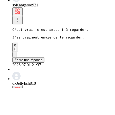
soKangaroo921
C'est vrai, c'est amusant à regarder.

J'ai vraiment envie de le regarder.
0
Écrire une réponse
2026.07.01 21:37
dkJellyfish810
On dirait que tu commences des activités à l'étran