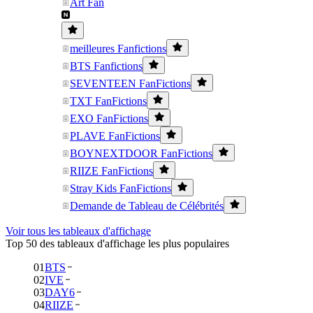
Art Fan
meilleures Fanfictions
BTS Fanfictions
SEVENTEEN FanFictions
TXT FanFictions
EXO FanFictions
PLAVE FanFictions
BOYNEXTDOOR FanFictions
RIIZE FanFictions
Stray Kids FanFictions
Demande de Tableau de Célébrités
Voir tous les tableaux d'affichage
Top 50 des tableaux d'affichage les plus populaires
01
BTS
02
IVE
03
DAY6
04
RIIZE