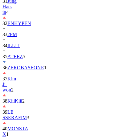
31
Jung
Hae-
in
4
32
ENHYPEN
33
2PM
34
ILLIT
35
ATEEZ
5
36
ZEROBASEONE
1
37
Kim
Ji-
won
2
38
KiiiKiii
2
39
LE
SSERAFIM
3
40
MONSTA
X
1