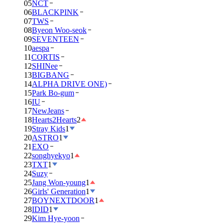
05
NCT
06
BLACKPINK
07
TWS
08
Byeon Woo-seok
09
SEVENTEEN
10
aespa
11
CORTIS
12
SHINee
13
BIGBANG
14
ALPHA DRIVE ONE)
15
Park Bo-gum
16
IU
17
NewJeans
18
Hearts2Hearts
2
19
Stray Kids
1
20
ASTRO
1
21
EXO
22
songhyekyo
1
23
TXT
1
24
Suzy
25
Jang Won-young
1
26
Girls' Generation
1
27
BOYNEXTDOOR
1
28
IDID
1
29
Kim Hye-yoon