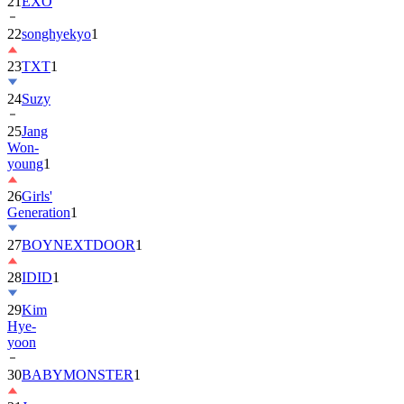
21
EXO
22
songhyekyo
1
23
TXT
1
24
Suzy
25
Jang
Won-
young
1
26
Girls'
Generation
1
27
BOYNEXTDOOR
1
28
IDID
1
29
Kim
Hye-
yoon
30
BABYMONSTER
1