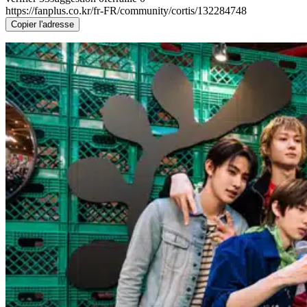
https://fanplus.co.kr/fr-FR/community/cortis/132284748
Copier l'adresse