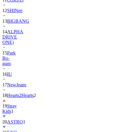
12
SHINee
13
BIGBANG
14
ALPHA
DRIVE
ONE)
15
Park
Bo-
gum
16
IU
17
NewJeans
18
Hearts2Hearts
2
19
Stray
Kids
1
20
ASTRO
1