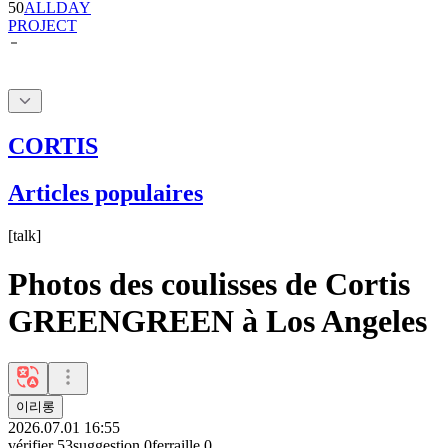
50
ALLDAY
PROJECT
CORTIS
Articles populaires
[
talk
]
Photos des coulisses de Cortis
GREENGREEN à Los Angeles
이리롱
2026.07.01 16:55
vérifier
53
suggestion
0
ferraille
0