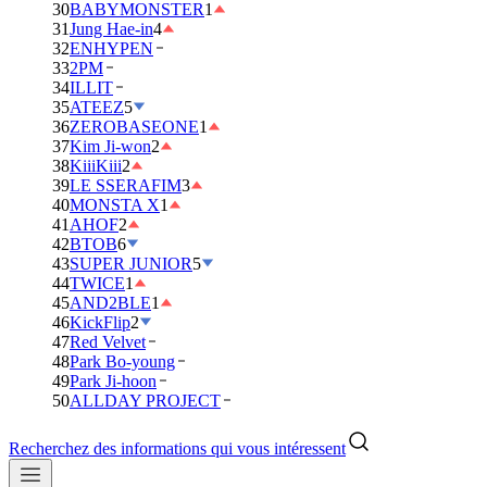
30
BABYMONSTER
1
31
Jung Hae-in
4
32
ENHYPEN
33
2PM
34
ILLIT
35
ATEEZ
5
36
ZEROBASEONE
1
37
Kim Ji-won
2
38
KiiiKiii
2
39
LE SSERAFIM
3
40
MONSTA X
1
41
AHOF
2
42
BTOB
6
43
SUPER JUNIOR
5
44
TWICE
1
45
AND2BLE
1
46
KickFlip
2
47
Red Velvet
48
Park Bo-young
49
Park Ji-hoon
50
ALLDAY PROJECT
Recherchez des informations qui vous intéressent