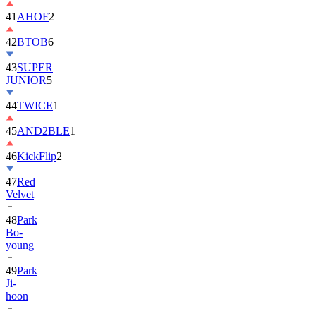
41
AHOF
2
42
BTOB
6
43
SUPER
JUNIOR
5
44
TWICE
1
45
AND2BLE
1
46
KickFlip
2
47
Red
Velvet
48
Park
Bo-
young
49
Park
Ji-
hoon