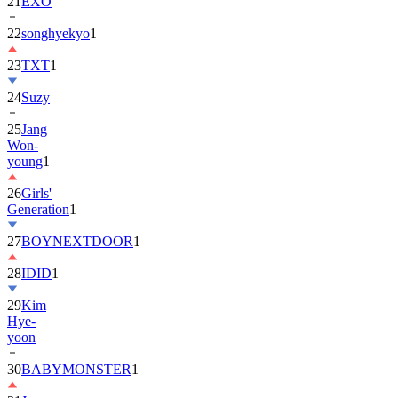
21
EXO
22
songhyekyo
1
23
TXT
1
24
Suzy
25
Jang
Won-
young
1
26
Girls'
Generation
1
27
BOYNEXTDOOR
1
28
IDID
1
29
Kim
Hye-
yoon
30
BABYMONSTER
1