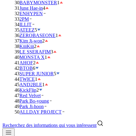
30
BABYMONSTER
1
31
Jung Hae-in
4
32
ENHYPEN
33
2PM
34
ILLIT
35
ATEEZ
5
36
ZEROBASEONE
1
37
Kim Ji-won
2
38
KiiiKiii
2
39
LE SSERAFIM
3
40
MONSTA X
1
41
AHOF
2
42
BTOB
6
43
SUPER JUNIOR
5
44
TWICE
1
45
AND2BLE
1
46
KickFlip
2
47
Red Velvet
48
Park Bo-young
49
Park Ji-hoon
50
ALLDAY PROJECT
Recherchez des informations qui vous intéressent