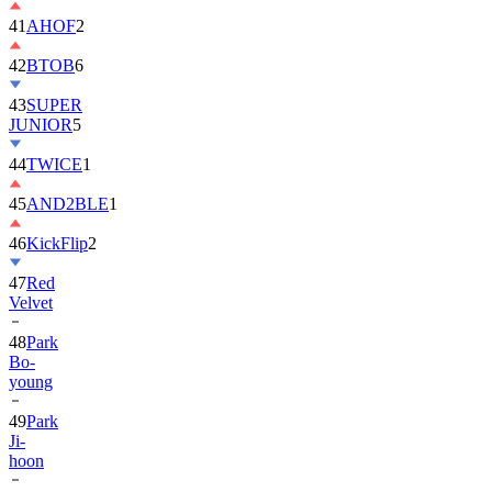
41
AHOF
2
42
BTOB
6
43
SUPER
JUNIOR
5
44
TWICE
1
45
AND2BLE
1
46
KickFlip
2
47
Red
Velvet
48
Park
Bo-
young
49
Park
Ji-
hoon