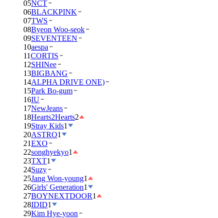
05
NCT
06
BLACKPINK
07
TWS
08
Byeon Woo-seok
09
SEVENTEEN
10
aespa
11
CORTIS
12
SHINee
13
BIGBANG
14
ALPHA DRIVE ONE)
15
Park Bo-gum
16
IU
17
NewJeans
18
Hearts2Hearts
2
19
Stray Kids
1
20
ASTRO
1
21
EXO
22
songhyekyo
1
23
TXT
1
24
Suzy
25
Jang Won-young
1
26
Girls' Generation
1
27
BOYNEXTDOOR
1
28
IDID
1
29
Kim Hye-yoon