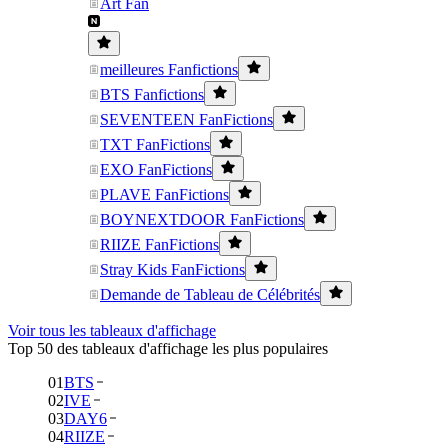
Art Fan
meilleures Fanfictions
BTS Fanfictions
SEVENTEEN FanFictions
TXT FanFictions
EXO FanFictions
PLAVE FanFictions
BOYNEXTDOOR FanFictions
RIIZE FanFictions
Stray Kids FanFictions
Demande de Tableau de Célébrités
Voir tous les tableaux d'affichage
Top 50 des tableaux d'affichage les plus populaires
01
BTS
02
IVE
03
DAY6
04
RIIZE