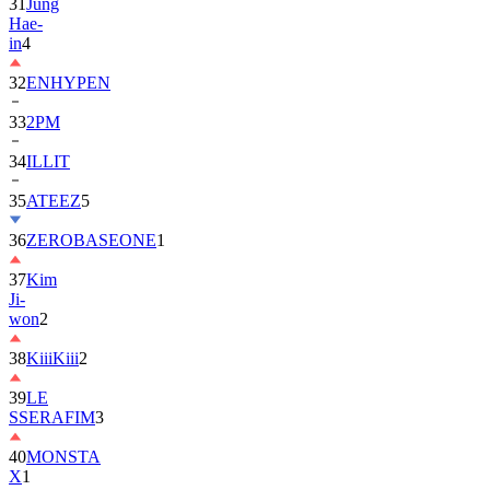
31
Jung
Hae-
in
4
32
ENHYPEN
33
2PM
34
ILLIT
35
ATEEZ
5
36
ZEROBASEONE
1
37
Kim
Ji-
won
2
38
KiiiKiii
2
39
LE
SSERAFIM
3
40
MONSTA
X
1