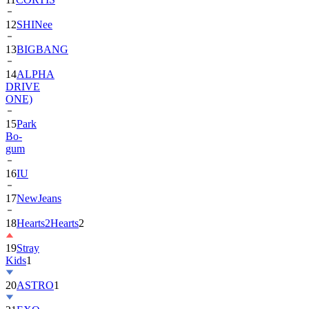
12
SHINee
13
BIGBANG
14
ALPHA
DRIVE
ONE)
15
Park
Bo-
gum
16
IU
17
NewJeans
18
Hearts2Hearts
2
19
Stray
Kids
1
20
ASTRO
1