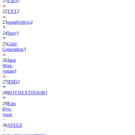
22
TXT
2
23
songhyekyo
2
24
Suzy
1
25
Girls'
Generation
3
26
Jang
Won-
young
1
27
IDID
2
28
BOYNEXTDOOR
2
29
Kim
Hye-
yoon
30
ATEEZ
31
BABYMONSTER
1