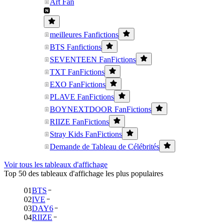
Art Fan
meilleures Fanfictions
BTS Fanfictions
SEVENTEEN FanFictions
TXT FanFictions
EXO FanFictions
PLAVE FanFictions
BOYNEXTDOOR FanFictions
RIIZE FanFictions
Stray Kids FanFictions
Demande de Tableau de Célébrités
Voir tous les tableaux d'affichage
Top 50 des tableaux d'affichage les plus populaires
01
BTS
02
IVE
03
DAY6
04
RIIZE