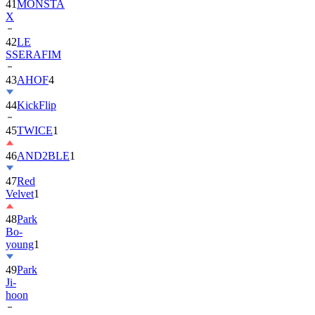
42
LE
SSERAFIM
43
AHOF
4
44
KickFlip
45
TWICE
1
46
AND2BLE
1
47
Red
Velvet
1
48
Park
Bo-
young
1
49
Park
Ji-
hoon
50
ALLDAY
PROJECT