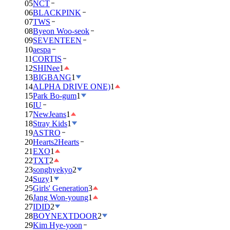
05
NCT
06
BLACKPINK
07
TWS
08
Byeon Woo-seok
09
SEVENTEEN
10
aespa
11
CORTIS
12
SHINee
1
13
BIGBANG
1
14
ALPHA DRIVE ONE)
1
15
Park Bo-gum
1
16
IU
17
NewJeans
1
18
Stray Kids
1
19
ASTRO
20
Hearts2Hearts
21
EXO
1
22
TXT
2
23
songhyekyo
2
24
Suzy
1
25
Girls' Generation
3
26
Jang Won-young
1
27
IDID
2
28
BOYNEXTDOOR
2
29
Kim Hye-yoon