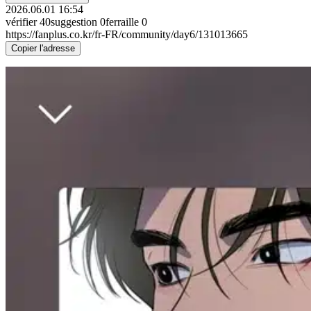
2026.06.01 16:54
vérifier
40
suggestion
0
ferraille
0
https://fanplus.co.kr/fr-FR/community/day6/131013665
Copier l'adresse