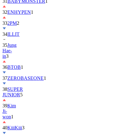
32
ENHYPEN
1
33
2PM
2
34
ILLIT
35
Jung
Hae-
in
3
36
BTOB
1
37
ZEROBASEONE
1
38
SUPER
JUNIOR
5
39
Kim
Ji-
won
1
40
KiiiKiii
3
41
MONSTA
X