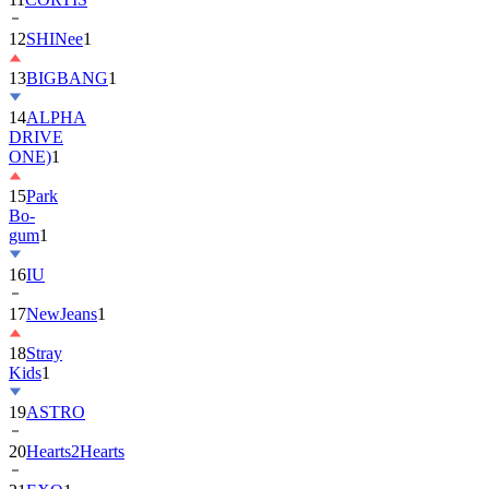
13
BIGBANG
1
14
ALPHA
DRIVE
ONE)
1
15
Park
Bo-
gum
1
16
IU
17
NewJeans
1
18
Stray
Kids
1
19
ASTRO
20
Hearts2Hearts
21
EXO
1