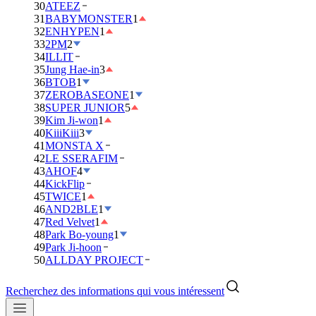
30
ATEEZ
31
BABYMONSTER
1
32
ENHYPEN
1
33
2PM
2
34
ILLIT
35
Jung Hae-in
3
36
BTOB
1
37
ZEROBASEONE
1
38
SUPER JUNIOR
5
39
Kim Ji-won
1
40
KiiiKiii
3
41
MONSTA X
42
LE SSERAFIM
43
AHOF
4
44
KickFlip
45
TWICE
1
46
AND2BLE
1
47
Red Velvet
1
48
Park Bo-young
1
49
Park Ji-hoon
50
ALLDAY PROJECT
Recherchez des informations qui vous intéressent