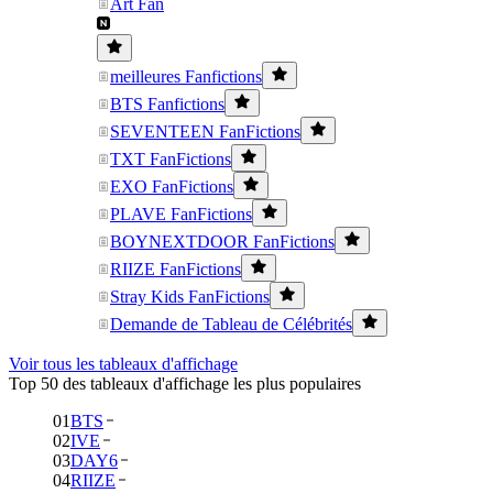
Art Fan
meilleures Fanfictions
BTS Fanfictions
SEVENTEEN FanFictions
TXT FanFictions
EXO FanFictions
PLAVE FanFictions
BOYNEXTDOOR FanFictions
RIIZE FanFictions
Stray Kids FanFictions
Demande de Tableau de Célébrités
Voir tous les tableaux d'affichage
Top 50 des tableaux d'affichage les plus populaires
01
BTS
02
IVE
03
DAY6
04
RIIZE