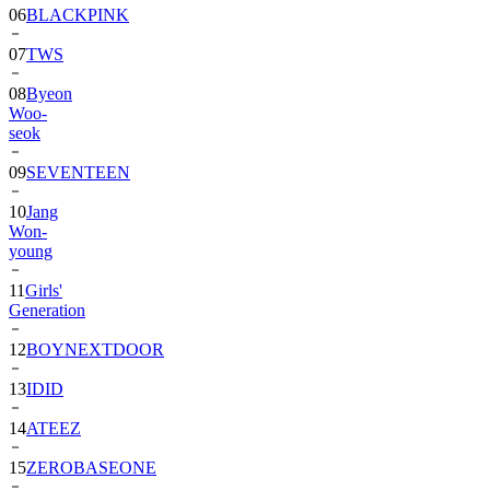
06
BLACKPINK
07
TWS
08
Byeon
Woo-
seok
09
SEVENTEEN
10
Jang
Won-
young
11
Girls'
Generation
12
BOYNEXTDOOR
13
IDID
14
ATEEZ
15
ZEROBASEONE