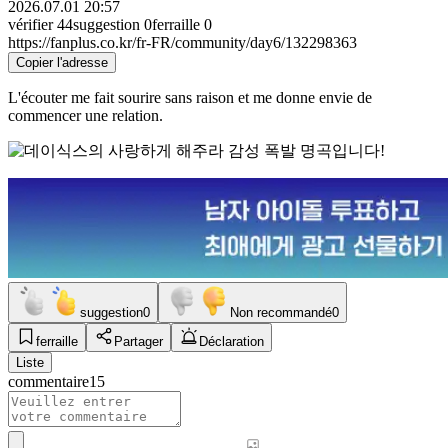
2026.07.01 20:57
vérifier
44
suggestion
0
ferraille
0
https://fanplus.co.kr/fr-FR/community/day6/132298363
Copier l'adresse
L'écouter me fait sourire sans raison et me donne envie de
commencer une relation.
suggestion
0
Non recommandé
0
ferraille
Partager
Déclaration
Liste
commentaire
15