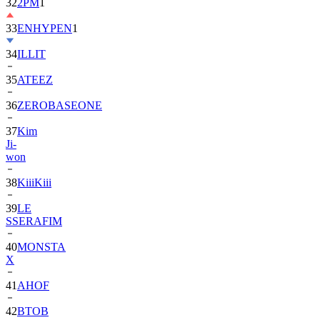
32
2PM
1
33
ENHYPEN
1
34
ILLIT
35
ATEEZ
36
ZEROBASEONE
37
Kim
Ji-
won
38
KiiiKiii
39
LE
SSERAFIM
40
MONSTA
X
41
AHOF
42
BTOB