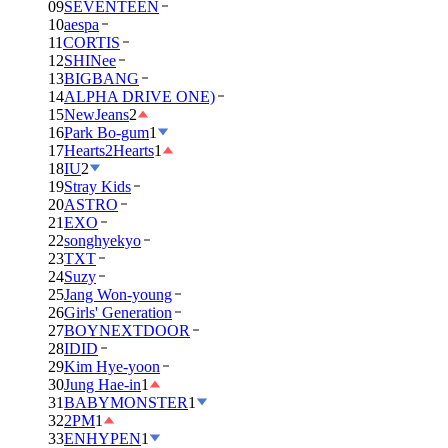
09
SEVENTEEN
10
aespa
11
CORTIS
12
SHINee
13
BIGBANG
14
ALPHA DRIVE ONE)
15
NewJeans
2
16
Park Bo-gum
1
17
Hearts2Hearts
1
18
IU
2
19
Stray Kids
20
ASTRO
21
EXO
22
songhyekyo
23
TXT
24
Suzy
25
Jang Won-young
26
Girls' Generation
27
BOYNEXTDOOR
28
IDID
29
Kim Hye-yoon
30
Jung Hae-in
1
31
BABYMONSTER
1
32
2PM
1
33
ENHYPEN
1