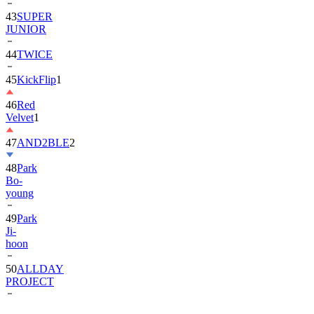
43
SUPER
JUNIOR
44
TWICE
45
KickFlip
1
46
Red
Velvet
1
47
AND2BLE
2
48
Park
Bo-
young
49
Park
Ji-
hoon
50
ALLDAY
PROJECT