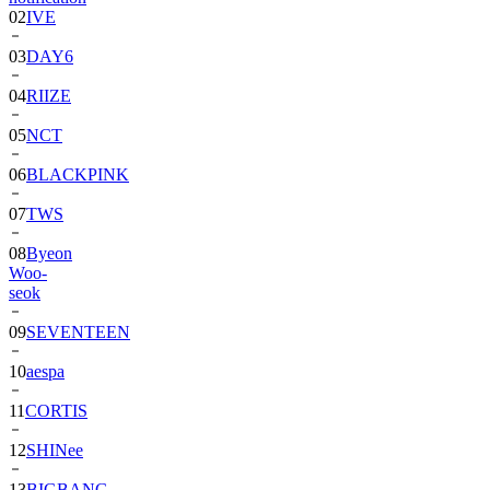
02
IVE
03
DAY6
04
RIIZE
05
NCT
06
BLACKPINK
07
TWS
08
Byeon
Woo-
seok
09
SEVENTEEN
10
aespa
11
CORTIS
12
SHINee
13
BIGBANG