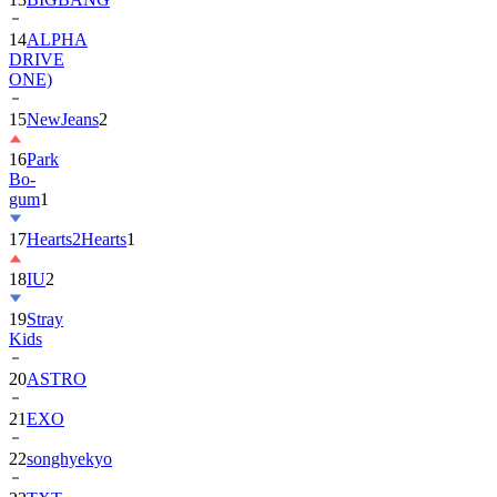
14
ALPHA
DRIVE
ONE)
15
NewJeans
2
16
Park
Bo-
gum
1
17
Hearts2Hearts
1
18
IU
2
19
Stray
Kids
20
ASTRO
21
EXO
22
songhyekyo