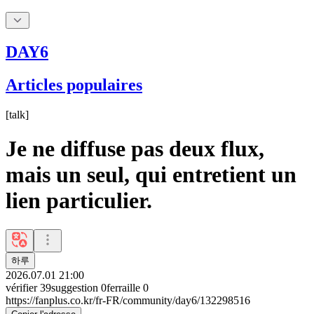
DAY6
Articles populaires
[
talk
]
Je ne diffuse pas deux flux,
mais un seul, qui entretient un
lien particulier.
하루
2026.07.01 21:00
vérifier
39
suggestion
0
ferraille
0
https://fanplus.co.kr/fr-FR/community/day6/132298516