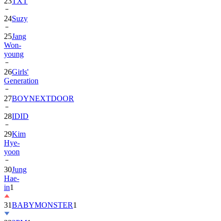
23
TXT
24
Suzy
25
Jang
Won-
young
26
Girls'
Generation
27
BOYNEXTDOOR
28
IDID
29
Kim
Hye-
yoon
30
Jung
Hae-
in
1
31
BABYMONSTER
1