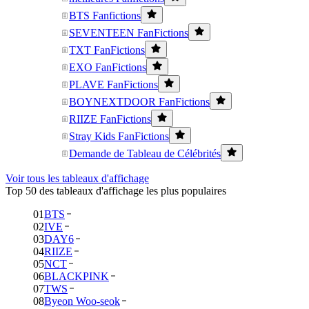
BTS Fanfictions
SEVENTEEN FanFictions
TXT FanFictions
EXO FanFictions
PLAVE FanFictions
BOYNEXTDOOR FanFictions
RIIZE FanFictions
Stray Kids FanFictions
Demande de Tableau de Célébrités
Voir tous les tableaux d'affichage
Top 50 des tableaux d'affichage les plus populaires
01
BTS
02
IVE
03
DAY6
04
RIIZE
05
NCT
06
BLACKPINK
07
TWS
08
Byeon Woo-seok