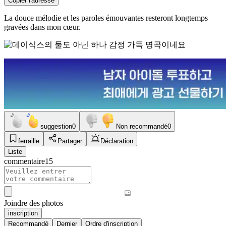
Copier l'adresse
La douce mélodie et les paroles émouvantes resteront longtemps
gravées dans mon cœur.
suggestion
0
Non recommandé
0
ferraille
Partager
Déclaration
Liste
commentaire
15
Joindre des photos
inscription
Recommandé
Dernier
Ordre d'inscription