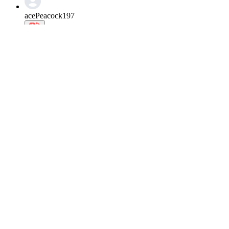
acePeacock197
J'adore DAY6, c'est trop bien !
0
Écrire une réponse
2026.07.01 22:58
smUakari368
JOUR 6 Combat
0