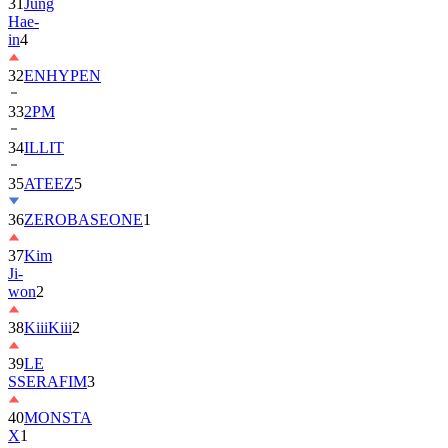
in
4
32
ENHYPEN
33
2PM
34
ILLIT
35
ATEEZ
5
36
ZEROBASEONE
1
37
Kim
Ji-
won
2
38
KiiiKiii
2
39
LE
SSERAFIM
3
40
MONSTA
X
1
41
AHOF
2