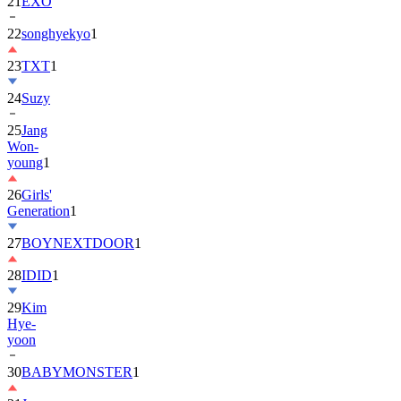
22
songhyekyo
1
23
TXT
1
24
Suzy
25
Jang
Won-
young
1
26
Girls'
Generation
1
27
BOYNEXTDOOR
1
28
IDID
1
29
Kim
Hye-
yoon
30
BABYMONSTER
1
31
Jung
Hae-