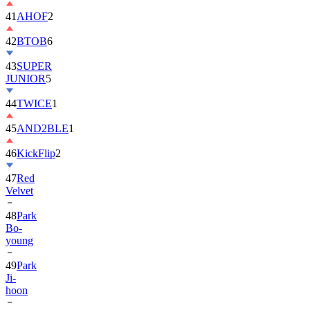
42
BTOB
6
43
SUPER
JUNIOR
5
44
TWICE
1
45
AND2BLE
1
46
KickFlip
2
47
Red
Velvet
48
Park
Bo-
young
49
Park
Ji-
hoon
50
ALLDAY
PROJECT