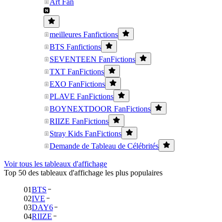
Art Fan
meilleures Fanfictions
BTS Fanfictions
SEVENTEEN FanFictions
TXT FanFictions
EXO FanFictions
PLAVE FanFictions
BOYNEXTDOOR FanFictions
RIIZE FanFictions
Stray Kids FanFictions
Demande de Tableau de Célébrités
Voir tous les tableaux d'affichage
Top 50 des tableaux d'affichage les plus populaires
01
BTS
02
IVE
03
DAY6
04
RIIZE