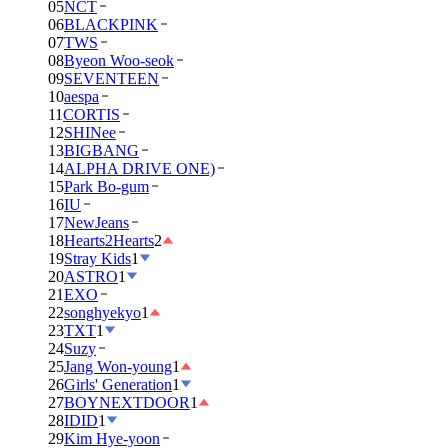
05
NCT
06
BLACKPINK
07
TWS
08
Byeon Woo-seok
09
SEVENTEEN
10
aespa
11
CORTIS
12
SHINee
13
BIGBANG
14
ALPHA DRIVE ONE)
15
Park Bo-gum
16
IU
17
NewJeans
18
Hearts2Hearts
2
19
Stray Kids
1
20
ASTRO
1
21
EXO
22
songhyekyo
1
23
TXT
1
24
Suzy
25
Jang Won-young
1
26
Girls' Generation
1
27
BOYNEXTDOOR
1
28
IDID
1
29
Kim Hye-yoon