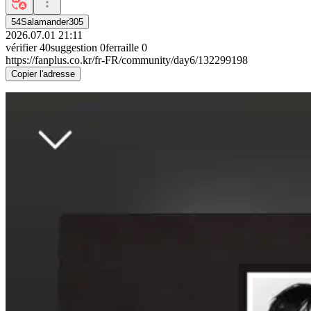
54Salamander305
2026.07.01 21:11
vérifier
40
suggestion
0
ferraille
0
https://fanplus.co.kr/fr-FR/community/day6/132299198
Copier l'adresse