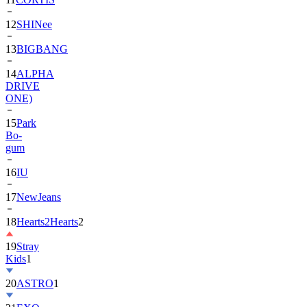
13
BIGBANG
14
ALPHA
DRIVE
ONE)
15
Park
Bo-
gum
16
IU
17
NewJeans
18
Hearts2Hearts
2
19
Stray
Kids
1
20
ASTRO
1
21
EXO