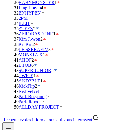
30
BABYMONSTER
1
31
Jung Hae-in
4
32
ENHYPEN
33
2PM
34
ILLIT
35
ATEEZ
5
36
ZEROBASEONE
1
37
Kim Ji-won
2
38
KiiiKiii
2
39
LE SSERAFIM
3
40
MONSTA X
1
41
AHOF
2
42
BTOB
6
43
SUPER JUNIOR
5
44
TWICE
1
45
AND2BLE
1
46
KickFlip
2
47
Red Velvet
48
Park Bo-young
49
Park Ji-hoon
50
ALLDAY PROJECT
Recherchez des informations qui vous intéressent