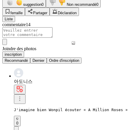
suggestion
0
Non recommandé
0
ferraille
Partager
Déclaration
Liste
commentaire
14
Joindre des photos
inscription
Recommandé
Dernier
Ordre d'inscription
아도니스
J'imagine bien Wonpil écouter « A Million Roses » 
0