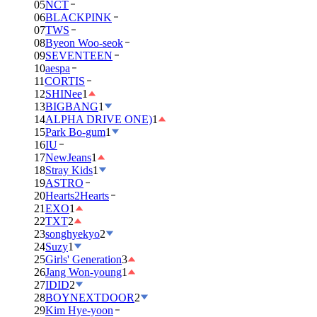
05
NCT
06
BLACKPINK
07
TWS
08
Byeon Woo-seok
09
SEVENTEEN
10
aespa
11
CORTIS
12
SHINee
1
13
BIGBANG
1
14
ALPHA DRIVE ONE)
1
15
Park Bo-gum
1
16
IU
17
NewJeans
1
18
Stray Kids
1
19
ASTRO
20
Hearts2Hearts
21
EXO
1
22
TXT
2
23
songhyekyo
2
24
Suzy
1
25
Girls' Generation
3
26
Jang Won-young
1
27
IDID
2
28
BOYNEXTDOOR
2
29
Kim Hye-yoon