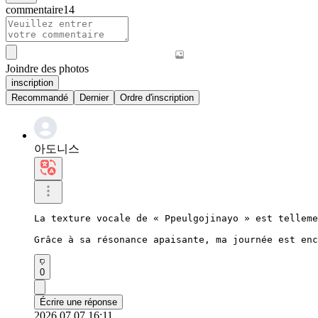
commentaire
14
Joindre des photos
inscription
Recommandé
Dernier
Ordre d'inscription
아도니스
La texture vocale de « Ppeulgojinayo » est telleme
Grâce à sa résonance apaisante, ma journée est enc
0
Écrire une réponse
2026.07.07 16:11