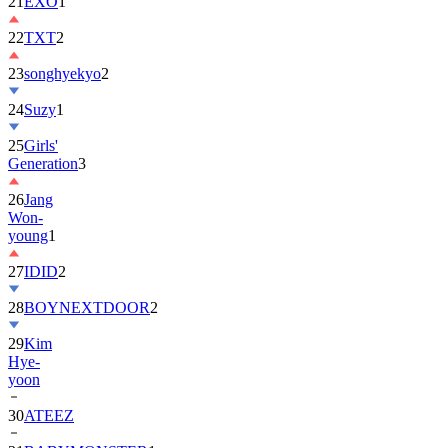
22
TXT
2
23
songhyekyo
2
24
Suzy
1
25
Girls'
Generation
3
26
Jang
Won-
young
1
27
IDID
2
28
BOYNEXTDOOR
2
29
Kim
Hye-
yoon
30
ATEEZ
31
BABYMONSTER
1