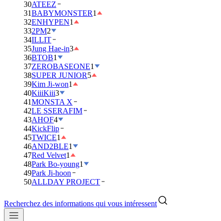
30
ATEEZ
31
BABYMONSTER
1
32
ENHYPEN
1
33
2PM
2
34
ILLIT
35
Jung Hae-in
3
36
BTOB
1
37
ZEROBASEONE
1
38
SUPER JUNIOR
5
39
Kim Ji-won
1
40
KiiiKiii
3
41
MONSTA X
42
LE SSERAFIM
43
AHOF
4
44
KickFlip
45
TWICE
1
46
AND2BLE
1
47
Red Velvet
1
48
Park Bo-young
1
49
Park Ji-hoon
50
ALLDAY PROJECT
Recherchez des informations qui vous intéressent