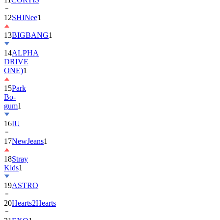
13
BIGBANG
1
14
ALPHA
DRIVE
ONE)
1
15
Park
Bo-
gum
1
16
IU
17
NewJeans
1
18
Stray
Kids
1
19
ASTRO
20
Hearts2Hearts
21
EXO
1