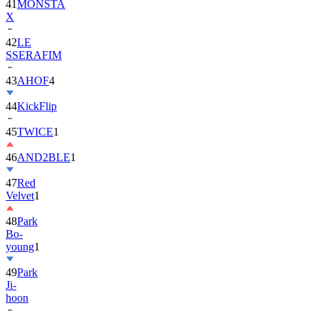
42
LE
SSERAFIM
43
AHOF
4
44
KickFlip
45
TWICE
1
46
AND2BLE
1
47
Red
Velvet
1
48
Park
Bo-
young
1
49
Park
Ji-
hoon
50
ALLDAY
PROJECT