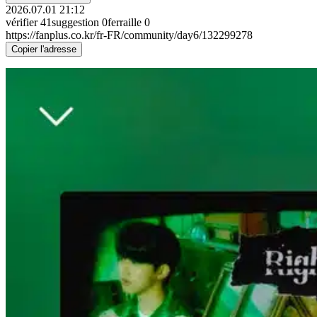
2026.07.01 21:12
vérifier
41
suggestion
0
ferraille
0
https://fanplus.co.kr/fr-FR/community/day6/132299278
Copier l'adresse