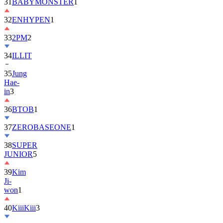
32
ENHYPEN
1
33
2PM
2
34
ILLIT
35
Jung
Hae-
in
3
36
BTOB
1
37
ZEROBASEONE
1
38
SUPER
JUNIOR
5
39
Kim
Ji-
won
1
40
KiiiKiii
3
41
MONSTA
X