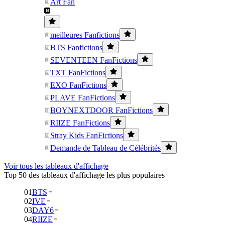
Art Fan
meilleures Fanfictions
BTS Fanfictions
SEVENTEEN FanFictions
TXT FanFictions
EXO FanFictions
PLAVE FanFictions
BOYNEXTDOOR FanFictions
RIIZE FanFictions
Stray Kids FanFictions
Demande de Tableau de Célébrités
Voir tous les tableaux d'affichage
Top 50 des tableaux d'affichage les plus populaires
01
BTS
02
IVE
03
DAY6
04
RIIZE