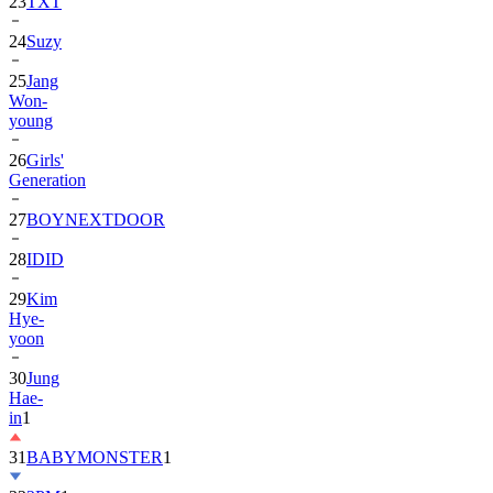
24
Suzy
25
Jang
Won-
young
26
Girls'
Generation
27
BOYNEXTDOOR
28
IDID
29
Kim
Hye-
yoon
30
Jung
Hae-
in
1
31
BABYMONSTER
1
32
2PM
1