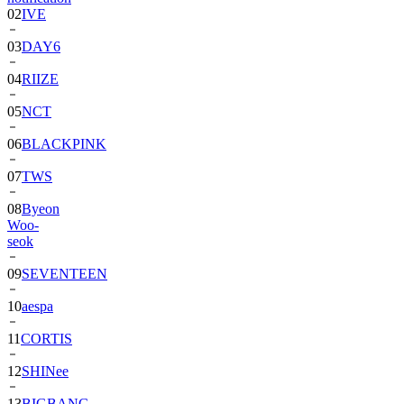
03
DAY6
04
RIIZE
05
NCT
06
BLACKPINK
07
TWS
08
Byeon
Woo-
seok
09
SEVENTEEN
10
aespa
11
CORTIS
12
SHINee
13
BIGBANG
14
ALPHA