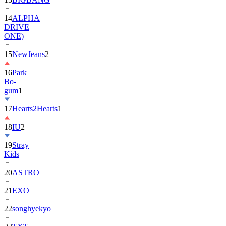
DRIVE
ONE)
15
NewJeans
2
16
Park
Bo-
gum
1
17
Hearts2Hearts
1
18
IU
2
19
Stray
Kids
20
ASTRO
21
EXO
22
songhyekyo
23
TXT