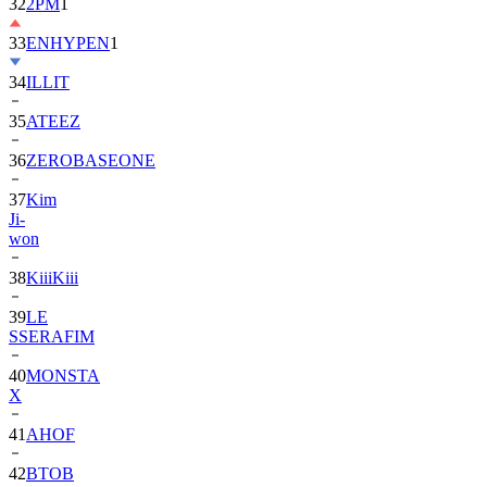
33
ENHYPEN
1
34
ILLIT
35
ATEEZ
36
ZEROBASEONE
37
Kim
Ji-
won
38
KiiiKiii
39
LE
SSERAFIM
40
MONSTA
X
41
AHOF
42
BTOB
43
SUPER