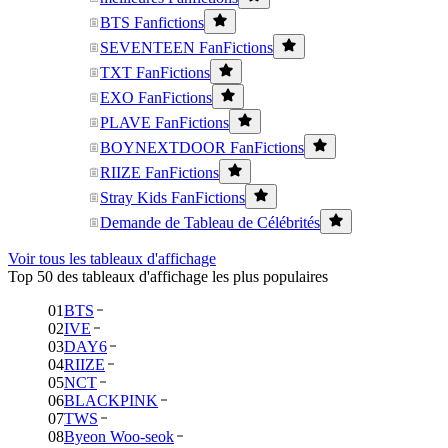
BTS Fanfictions
SEVENTEEN FanFictions
TXT FanFictions
EXO FanFictions
PLAVE FanFictions
BOYNEXTDOOR FanFictions
RIIZE FanFictions
Stray Kids FanFictions
Demande de Tableau de Célébrités
Voir tous les tableaux d'affichage
Top 50 des tableaux d'affichage les plus populaires
01
BTS
02
IVE
03
DAY6
04
RIIZE
05
NCT
06
BLACKPINK
07
TWS
08
Byeon Woo-seok