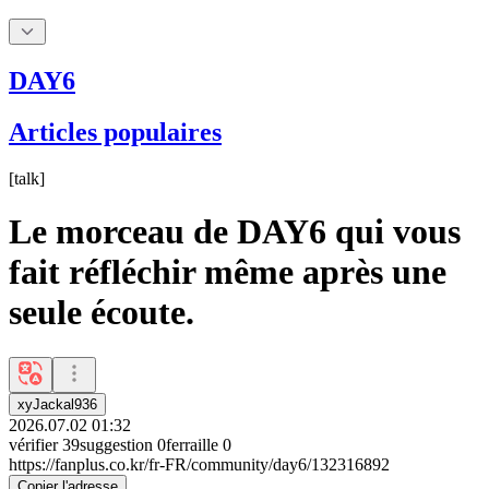
DAY6
Articles populaires
[
talk
]
Le morceau de DAY6 qui vous
fait réfléchir même après une
seule écoute.
xyJackal936
2026.07.02 01:32
vérifier
39
suggestion
0
ferraille
0
https://fanplus.co.kr/fr-FR/community/day6/132316892
Copier l'adresse