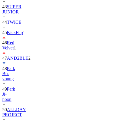
JUNIOR
44
TWICE
45
KickFlip
1
46
Red
Velvet
1
47
AND2BLE
2
48
Park
Bo-
young
49
Park
Ji-
hoon
50
ALLDAY
PROJECT