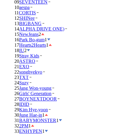
09
SEVENTEEN
10
aespa
11
CORTIS
12
SHINee
13
BIGBANG
14
ALPHA DRIVE ONE)
15
NewJeans
2
16
Park Bo-gum
1
17
Hearts2Hearts
1
18
IU
2
19
Stray Kids
20
ASTRO
21
EXO
22
songhyekyo
23
TXT
24
Suzy
25
Jang Won-young
26
Girls' Generation
27
BOYNEXTDOOR
28
IDID
29
Kim Hye-yoon
30
Jung Hae-in
1
31
BABYMONSTER
1
32
2PM
1
33
ENHYPEN
1