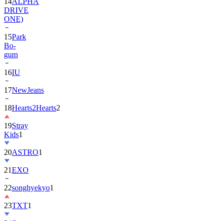
14
ALPHA
DRIVE
ONE)
15
Park
Bo-
gum
16
IU
17
NewJeans
18
Hearts2Hearts
2
19
Stray
Kids
1
20
ASTRO
1
21
EXO
22
songhyekyo
1
23
TXT
1