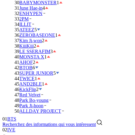
30
BABYMONSTER
1
31
Jung Hae-in
4
32
ENHYPEN
33
2PM
34
ILLIT
35
ATEEZ
5
36
ZEROBASEONE
1
37
Kim Ji-won
2
38
KiiiKiii
2
39
LE SSERAFIM
3
40
MONSTA X
1
41
AHOF
2
42
BTOB
6
43
SUPER JUNIOR
5
44
TWICE
1
45
AND2BLE
1
46
KickFlip
2
47
Red Velvet
48
Park Bo-young
49
Park Ji-hoon
50
ALLDAY PROJECT
01
BTS
Recherchez des informations qui vous intéressent
02
IVE