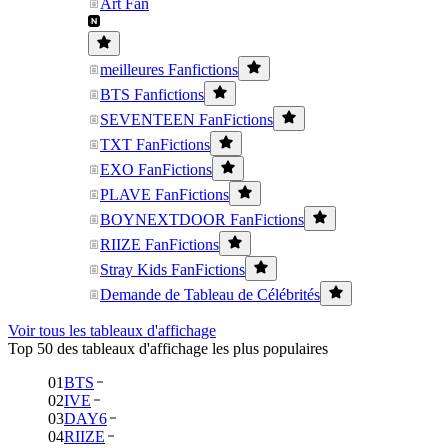
Art Fan
meilleures Fanfictions
BTS Fanfictions
SEVENTEEN FanFictions
TXT FanFictions
EXO FanFictions
PLAVE FanFictions
BOYNEXTDOOR FanFictions
RIIZE FanFictions
Stray Kids FanFictions
Demande de Tableau de Célébrités
Voir tous les tableaux d'affichage
Top 50 des tableaux d'affichage les plus populaires
01
BTS
02
IVE
03
DAY6
04
RIIZE