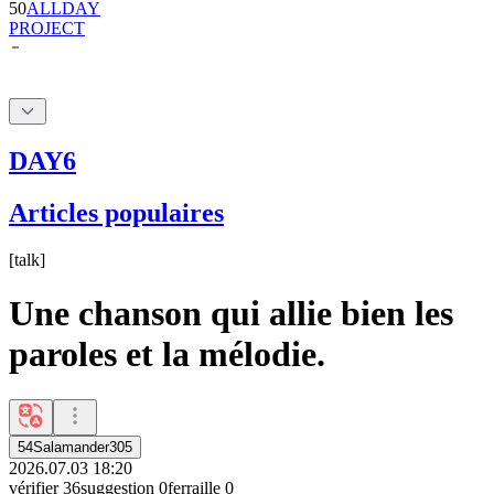
DAY6
Articles populaires
[
talk
]
Une chanson qui allie bien les
paroles et la mélodie.
54Salamander305
2026.07.03 18:20
vérifier
36
suggestion
0
ferraille
0