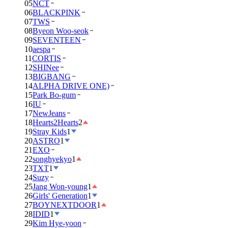
05
NCT
06
BLACKPINK
07
TWS
08
Byeon Woo-seok
09
SEVENTEEN
10
aespa
11
CORTIS
12
SHINee
13
BIGBANG
14
ALPHA DRIVE ONE)
15
Park Bo-gum
16
IU
17
NewJeans
18
Hearts2Hearts
2
19
Stray Kids
1
20
ASTRO
1
21
EXO
22
songhyekyo
1
23
TXT
1
24
Suzy
25
Jang Won-young
1
26
Girls' Generation
1
27
BOYNEXTDOOR
1
28
IDID
1
29
Kim Hye-yoon