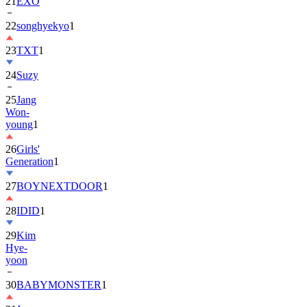
22
songhyekyo
1
23
TXT
1
24
Suzy
25
Jang
Won-
young
1
26
Girls'
Generation
1
27
BOYNEXTDOOR
1
28
IDID
1
29
Kim
Hye-
yoon
30
BABYMONSTER
1
31
Jung
Hae-