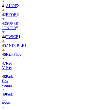
42
BTOB
6
43
SUPER
JUNIOR
5
44
TWICE
1
45
AND2BLE
1
46
KickFlip
2
47
Red
Velvet
48
Park
Bo-
young
49
Park
Ji-
hoon
50
ALLDAY
PROJECT