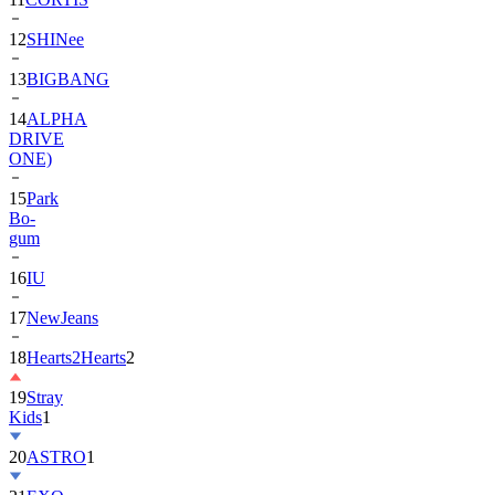
13
BIGBANG
14
ALPHA
DRIVE
ONE)
15
Park
Bo-
gum
16
IU
17
NewJeans
18
Hearts2Hearts
2
19
Stray
Kids
1
20
ASTRO
1
21
EXO