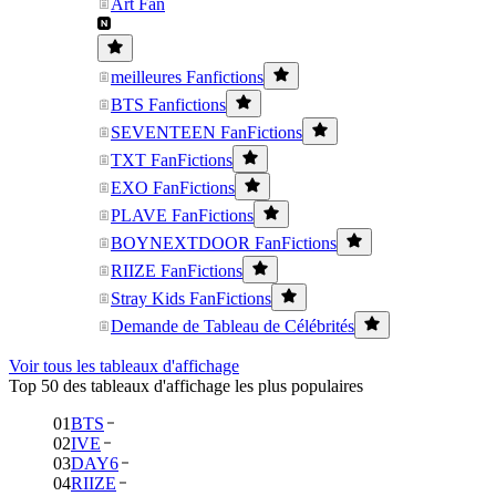
Art Fan
meilleures Fanfictions
BTS Fanfictions
SEVENTEEN FanFictions
TXT FanFictions
EXO FanFictions
PLAVE FanFictions
BOYNEXTDOOR FanFictions
RIIZE FanFictions
Stray Kids FanFictions
Demande de Tableau de Célébrités
Voir tous les tableaux d'affichage
Top 50 des tableaux d'affichage les plus populaires
01
BTS
02
IVE
03
DAY6
04
RIIZE