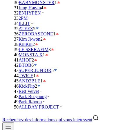
30
BABYMONSTER
1
31
Jung Hae-in
4
32
ENHYPEN
33
2PM
34
ILLIT
35
ATEEZ
5
36
ZEROBASEONE
1
37
Kim Ji-won
2
38
KiiiKiii
2
39
LE SSERAFIM
3
40
MONSTA X
1
41
AHOF
2
42
BTOB
6
43
SUPER JUNIOR
5
44
TWICE
1
45
AND2BLE
1
46
KickFlip
2
47
Red Velvet
48
Park Bo-young
49
Park Ji-hoon
50
ALLDAY PROJECT
Recherchez des informations qui vous intéressent