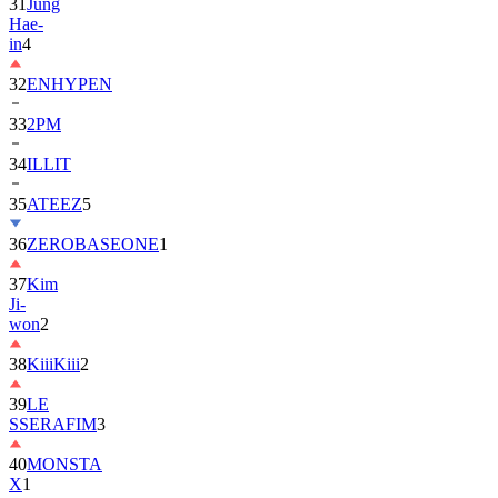
in
4
32
ENHYPEN
33
2PM
34
ILLIT
35
ATEEZ
5
36
ZEROBASEONE
1
37
Kim
Ji-
won
2
38
KiiiKiii
2
39
LE
SSERAFIM
3
40
MONSTA
X
1
41
AHOF
2