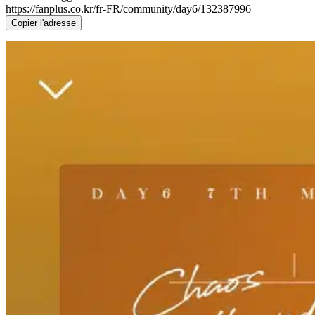
https://fanplus.co.kr/fr-FR/community/day6/132387996
Copier l'adresse