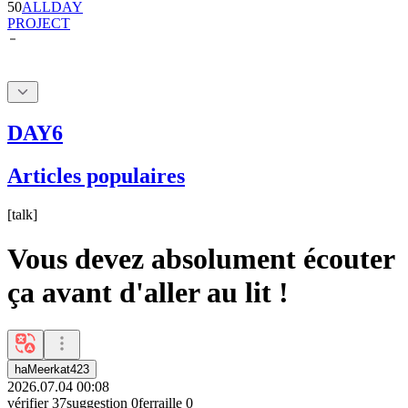
50
ALLDAY
PROJECT
DAY6
Articles populaires
[
talk
]
Vous devez absolument écouter
ça avant d'aller au lit !
haMeerkat423
2026.07.04 00:08
vérifier
37
suggestion
0
ferraille
0