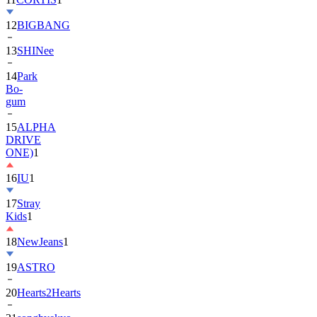
12
BIGBANG
13
SHINee
14
Park
Bo-
gum
15
ALPHA
DRIVE
ONE)
1
16
IU
1
17
Stray
Kids
1
18
NewJeans
1
19
ASTRO
20
Hearts2Hearts