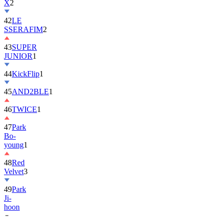
X
2
42
LE
SSERAFIM
2
43
SUPER
JUNIOR
1
44
KickFlip
1
45
AND2BLE
1
46
TWICE
1
47
Park
Bo-
young
1
48
Red
Velvet
3
49
Park
Ji-
hoon