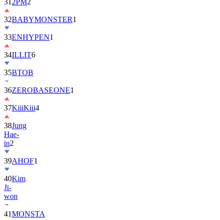
31
2PM
2
32
BABYMONSTER
1
33
ENHYPEN
1
34
ILLIT
6
35
BTOB
36
ZEROBASEONE
1
37
KiiiKiii
4
38
Jung
Hae-
in
2
39
AHOF
1
40
Kim
Ji-
won
41
MONSTA