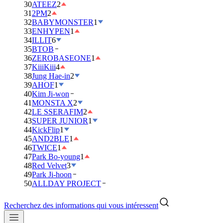
30
ATEEZ
2
31
2PM
2
32
BABYMONSTER
1
33
ENHYPEN
1
34
ILLIT
6
35
BTOB
36
ZEROBASEONE
1
37
KiiiKiii
4
38
Jung Hae-in
2
39
AHOF
1
40
Kim Ji-won
41
MONSTA X
2
42
LE SSERAFIM
2
43
SUPER JUNIOR
1
44
KickFlip
1
45
AND2BLE
1
46
TWICE
1
47
Park Bo-young
1
48
Red Velvet
3
49
Park Ji-hoon
50
ALLDAY PROJECT
Recherchez des informations qui vous intéressent