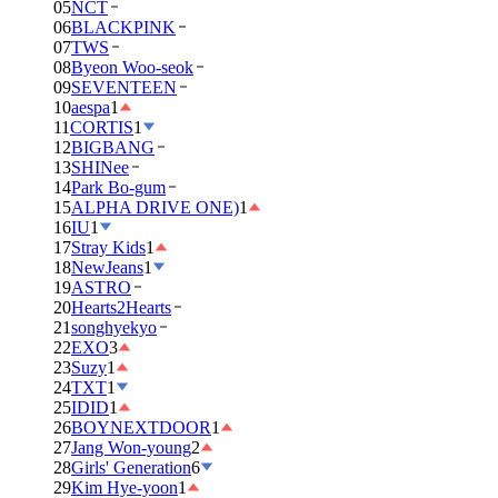
05
NCT
06
BLACKPINK
07
TWS
08
Byeon Woo-seok
09
SEVENTEEN
10
aespa
1
11
CORTIS
1
12
BIGBANG
13
SHINee
14
Park Bo-gum
15
ALPHA DRIVE ONE)
1
16
IU
1
17
Stray Kids
1
18
NewJeans
1
19
ASTRO
20
Hearts2Hearts
21
songhyekyo
22
EXO
3
23
Suzy
1
24
TXT
1
25
IDID
1
26
BOYNEXTDOOR
1
27
Jang Won-young
2
28
Girls' Generation
6
29
Kim Hye-yoon
1