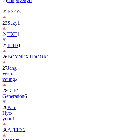
21
songhyekyo
22
EXO
3
23
Suzy
1
24
TXT
1
25
IDID
1
26
BOYNEXTDOOR
1
27
Jang
Won-
young
2
28
Girls'
Generation
6
29
Kim
Hye-
yoon
1
30
ATEEZ
2