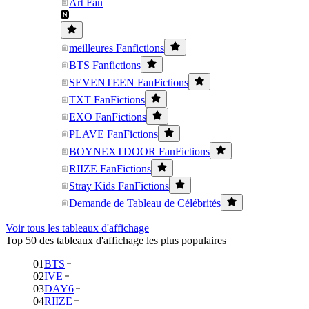
Art Fan
meilleures Fanfictions
BTS Fanfictions
SEVENTEEN FanFictions
TXT FanFictions
EXO FanFictions
PLAVE FanFictions
BOYNEXTDOOR FanFictions
RIIZE FanFictions
Stray Kids FanFictions
Demande de Tableau de Célébrités
Voir tous les tableaux d'affichage
Top 50 des tableaux d'affichage les plus populaires
01
BTS
02
IVE
03
DAY6
04
RIIZE