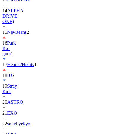
DRIVE
ONE)
15
NewJeans
2
16
Park
Bo-
gum
1
17
Hearts2Hearts
1
18
IU
2
19
Stray
Kids
20
ASTRO
21
EXO
22
songhyekyo
23
TXT