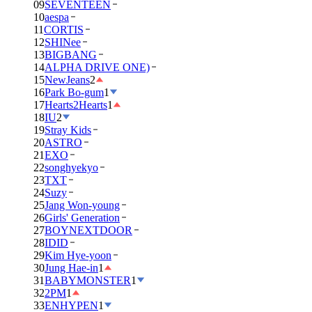
09
SEVENTEEN
10
aespa
11
CORTIS
12
SHINee
13
BIGBANG
14
ALPHA DRIVE ONE)
15
NewJeans
2
16
Park Bo-gum
1
17
Hearts2Hearts
1
18
IU
2
19
Stray Kids
20
ASTRO
21
EXO
22
songhyekyo
23
TXT
24
Suzy
25
Jang Won-young
26
Girls' Generation
27
BOYNEXTDOOR
28
IDID
29
Kim Hye-yoon
30
Jung Hae-in
1
31
BABYMONSTER
1
32
2PM
1
33
ENHYPEN
1