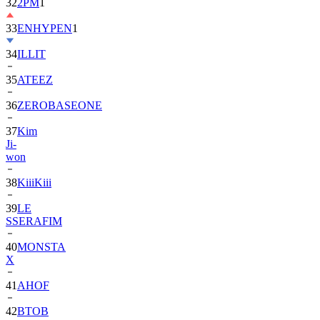
33
ENHYPEN
1
34
ILLIT
35
ATEEZ
36
ZEROBASEONE
37
Kim
Ji-
won
38
KiiiKiii
39
LE
SSERAFIM
40
MONSTA
X
41
AHOF
42
BTOB
43
SUPER