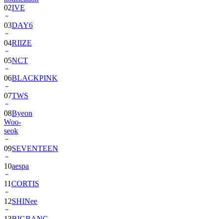
03
DAY6
04
RIIZE
05
NCT
06
BLACKPINK
07
TWS
08
Byeon
Woo-
seok
09
SEVENTEEN
10
aespa
11
CORTIS
12
SHINee
13
BIGBANG
14
ALPHA