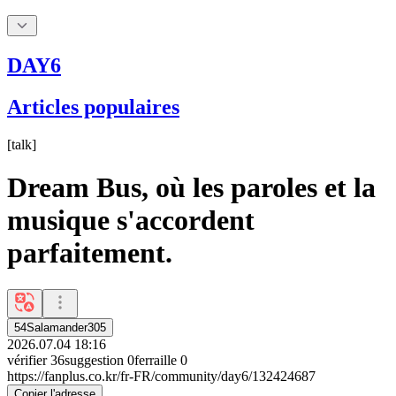
DAY6
Articles populaires
[
talk
]
Dream Bus, où les paroles et la
musique s'accordent
parfaitement.
54Salamander305
2026.07.04 18:16
vérifier
36
suggestion
0
ferraille
0
https://fanplus.co.kr/fr-FR/community/day6/132424687
Copier l'adresse