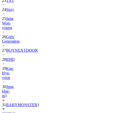
24
Suzy
25
Jang
Won-
young
26
Girls'
Generation
27
BOYNEXTDOOR
28
IDID
29
Kim
Hye-
yoon
30
Jung
Hae-
in
1
31
BABYMONSTER
1
32
2PM
1