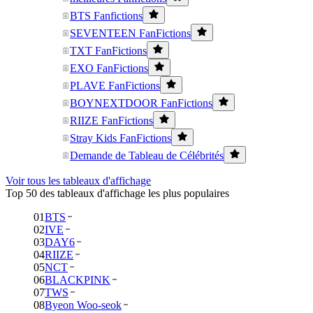
BTS Fanfictions
SEVENTEEN FanFictions
TXT FanFictions
EXO FanFictions
PLAVE FanFictions
BOYNEXTDOOR FanFictions
RIIZE FanFictions
Stray Kids FanFictions
Demande de Tableau de Célébrités
Voir tous les tableaux d'affichage
Top 50 des tableaux d'affichage les plus populaires
01
BTS
02
IVE
03
DAY6
04
RIIZE
05
NCT
06
BLACKPINK
07
TWS
08
Byeon Woo-seok