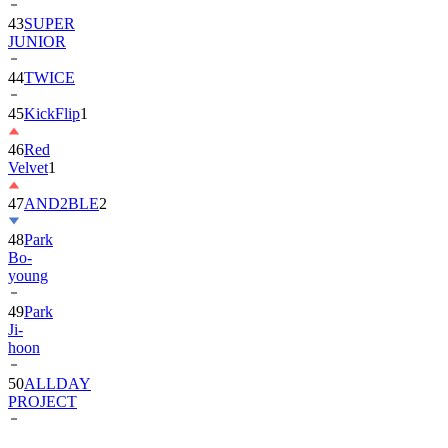
JUNIOR
44
TWICE
45
KickFlip
1
46
Red
Velvet
1
47
AND2BLE
2
48
Park
Bo-
young
49
Park
Ji-
hoon
50
ALLDAY
PROJECT