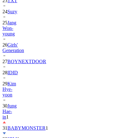
24
Suzy
25
Jang
Won-
young
26
Girls'
Generation
27
BOYNEXTDOOR
28
IDID
29
Kim
Hye-
yoon
30
Jung
Hae-
in
1
31
BABYMONSTER
1
32
2PM
1