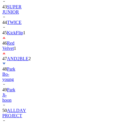
JUNIOR
44
TWICE
45
KickFlip
1
46
Red
Velvet
1
47
AND2BLE
2
48
Park
Bo-
young
49
Park
Ji-
hoon
50
ALLDAY
PROJECT