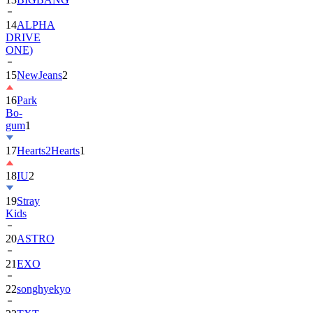
DRIVE
ONE)
15
NewJeans
2
16
Park
Bo-
gum
1
17
Hearts2Hearts
1
18
IU
2
19
Stray
Kids
20
ASTRO
21
EXO
22
songhyekyo
23
TXT