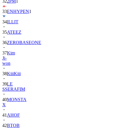
33
ENHYPEN
1
34
ILLIT
35
ATEEZ
36
ZEROBASEONE
37
Kim
Ji-
won
38
KiiiKiii
39
LE
SSERAFIM
40
MONSTA
X
41
AHOF
42
BTOB
43
SUPER