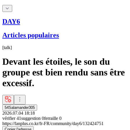
DAY6
Articles populaires
[
talk
]
Devant les étoiles, le son du
groupe est bien rendu sans être
excessif.
54Salamander305
2026.07.04 18:18
vérifier
41
suggestion
0
ferraille
0
https://fanplus.co.kr/fr-FR/community/day6/132424751
Copier l'adresse