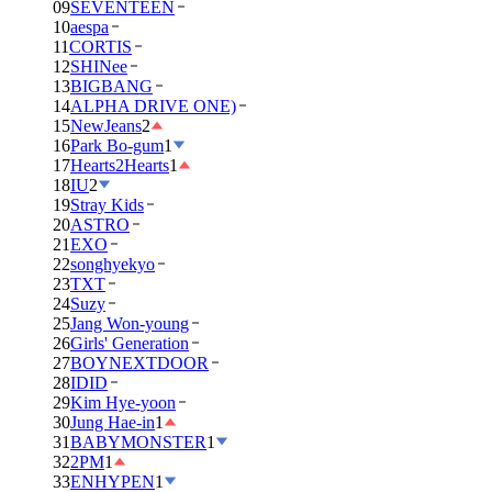
09
SEVENTEEN
10
aespa
11
CORTIS
12
SHINee
13
BIGBANG
14
ALPHA DRIVE ONE)
15
NewJeans
2
16
Park Bo-gum
1
17
Hearts2Hearts
1
18
IU
2
19
Stray Kids
20
ASTRO
21
EXO
22
songhyekyo
23
TXT
24
Suzy
25
Jang Won-young
26
Girls' Generation
27
BOYNEXTDOOR
28
IDID
29
Kim Hye-yoon
30
Jung Hae-in
1
31
BABYMONSTER
1
32
2PM
1
33
ENHYPEN
1