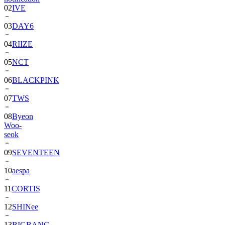
03
DAY6
04
RIIZE
05
NCT
06
BLACKPINK
07
TWS
08
Byeon
Woo-
seok
09
SEVENTEEN
10
aespa
11
CORTIS
12
SHINee
13
BIGBANG
14
ALPHA