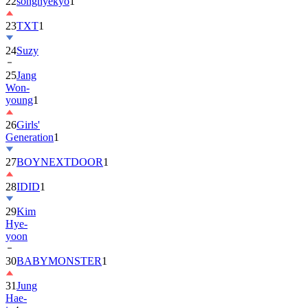
22
songhyekyo
1
23
TXT
1
24
Suzy
25
Jang
Won-
young
1
26
Girls'
Generation
1
27
BOYNEXTDOOR
1
28
IDID
1
29
Kim
Hye-
yoon
30
BABYMONSTER
1
31
Jung
Hae-