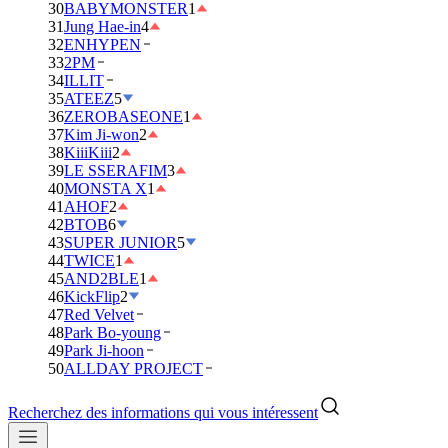
30
BABYMONSTER
1
31
Jung Hae-in
4
32
ENHYPEN
33
2PM
34
ILLIT
35
ATEEZ
5
36
ZEROBASEONE
1
37
Kim Ji-won
2
38
KiiiKiii
2
39
LE SSERAFIM
3
40
MONSTA X
1
41
AHOF
2
42
BTOB
6
43
SUPER JUNIOR
5
44
TWICE
1
45
AND2BLE
1
46
KickFlip
2
47
Red Velvet
48
Park Bo-young
49
Park Ji-hoon
50
ALLDAY PROJECT
Recherchez des informations qui vous intéressent