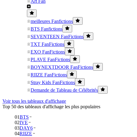
Art Fan
meilleures Fanfictions
BTS Fanfictions
SEVENTEEN FanFictions
TXT FanFictions
EXO FanFictions
PLAVE FanFictions
BOYNEXTDOOR FanFictions
RIIZE FanFictions
Stray Kids FanFictions
Demande de Tableau de Célébrités
Voir tous les tableaux d'affichage
Top 50 des tableaux d'affichage les plus populaires
01
BTS
02
IVE
03
DAY6
04
RIIZE