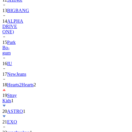
13
BIGBANG
14
ALPHA
DRIVE
ONE)
15
Park
Bo-
gum
16
IU
17
NewJeans
18
Hearts2Hearts
2
19
Stray
Kids
1
20
ASTRO
1
21
EXO