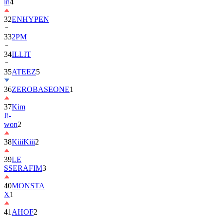
in
4
32
ENHYPEN
33
2PM
34
ILLIT
35
ATEEZ
5
36
ZEROBASEONE
1
37
Kim
Ji-
won
2
38
KiiiKiii
2
39
LE
SSERAFIM
3
40
MONSTA
X
1
41
AHOF
2