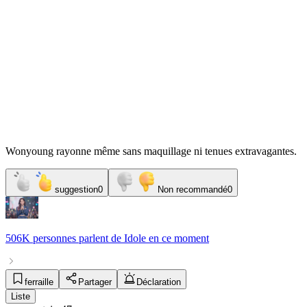
Wonyoung rayonne même sans maquillage ni tenues extravagantes.
suggestion
0
Non recommandé
0
506K personnes
parlent de
Idole
en ce moment
ferraille
Partager
Déclaration
Liste