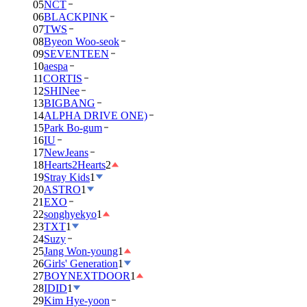
05
NCT
06
BLACKPINK
07
TWS
08
Byeon Woo-seok
09
SEVENTEEN
10
aespa
11
CORTIS
12
SHINee
13
BIGBANG
14
ALPHA DRIVE ONE)
15
Park Bo-gum
16
IU
17
NewJeans
18
Hearts2Hearts
2
19
Stray Kids
1
20
ASTRO
1
21
EXO
22
songhyekyo
1
23
TXT
1
24
Suzy
25
Jang Won-young
1
26
Girls' Generation
1
27
BOYNEXTDOOR
1
28
IDID
1
29
Kim Hye-yoon