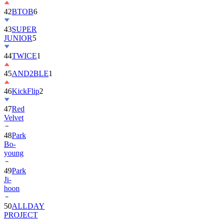
42
BTOB
6
43
SUPER
JUNIOR
5
44
TWICE
1
45
AND2BLE
1
46
KickFlip
2
47
Red
Velvet
48
Park
Bo-
young
49
Park
Ji-
hoon
50
ALLDAY
PROJECT