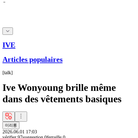
IVE
Articles populaires
[
talk
]
Ive Wonyoung brille même
dans des vêtements basiques
이리롱
2026.06.01 17:03
vérifier
97
suggestion
0
ferraille
0