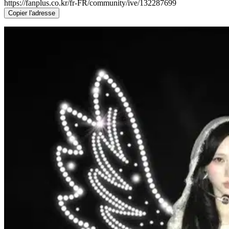
https://fanplus.co.kr/fr-FR/community/ive/132287699
Copier l'adresse