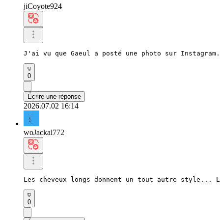
jiCoyote924
J'ai vu que Gaeul a posté une photo sur Instagram.
0
Écrire une réponse
2026.07.02 16:14
woJackal772
Les cheveux longs donnent un tout autre style... L
0