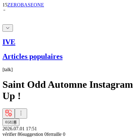
IVE
Articles populaires
[
talk
]
Saint Odd Automne Instagram
Up !
이리롱
2026.07.01 17:51
vérifier
86
suggestion
0
ferraille
0