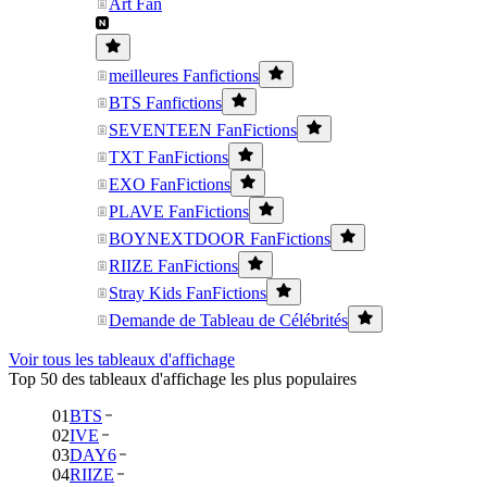
Art Fan
meilleures Fanfictions
BTS Fanfictions
SEVENTEEN FanFictions
TXT FanFictions
EXO FanFictions
PLAVE FanFictions
BOYNEXTDOOR FanFictions
RIIZE FanFictions
Stray Kids FanFictions
Demande de Tableau de Célébrités
Voir tous les tableaux d'affichage
Top 50 des tableaux d'affichage les plus populaires
01
BTS
02
IVE
03
DAY6
04
RIIZE