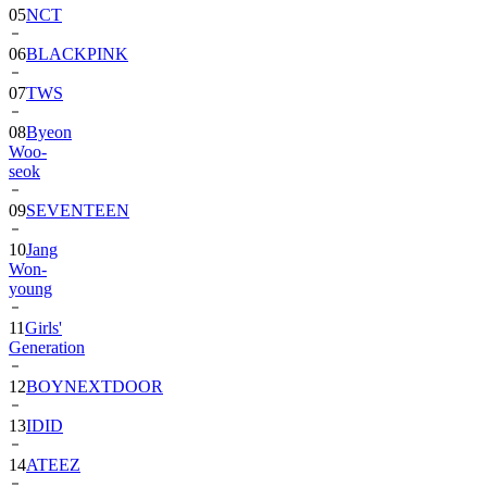
06
BLACKPINK
07
TWS
08
Byeon
Woo-
seok
09
SEVENTEEN
10
Jang
Won-
young
11
Girls'
Generation
12
BOYNEXTDOOR
13
IDID
14
ATEEZ
15
ZEROBASEONE