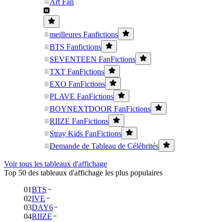
Art Fan
meilleures Fanfictions
BTS Fanfictions
SEVENTEEN FanFictions
TXT FanFictions
EXO FanFictions
PLAVE FanFictions
BOYNEXTDOOR FanFictions
RIIZE FanFictions
Stray Kids FanFictions
Demande de Tableau de Célébrités
Voir tous les tableaux d'affichage
Top 50 des tableaux d'affichage les plus populaires
01
BTS
02
IVE
03
DAY6
04
RIIZE