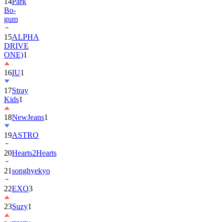
14
Park
Bo-
gum
15
ALPHA
DRIVE
ONE)
1
16
IU
1
17
Stray
Kids
1
18
NewJeans
1
19
ASTRO
20
Hearts2Hearts
21
songhyekyo
22
EXO
3
23
Suzy
1