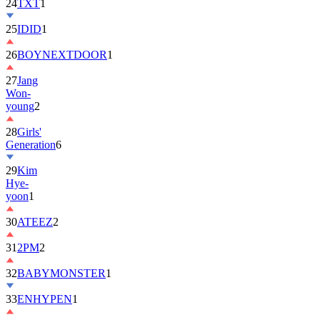
24
TXT
1
25
IDID
1
26
BOYNEXTDOOR
1
27
Jang
Won-
young
2
28
Girls'
Generation
6
29
Kim
Hye-
yoon
1
30
ATEEZ
2
31
2PM
2
32
BABYMONSTER
1
33
ENHYPEN
1