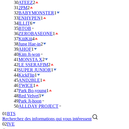
30
ATEEZ
2
31
2PM
2
32
BABYMONSTER
1
33
ENHYPEN
1
34
ILLIT
6
35
BTOB
36
ZEROBASEONE
1
37
KiiiKiii
4
38
Jung Hae-in
2
39
AHOF
1
40
Kim Ji-won
41
MONSTA X
2
42
LE SSERAFIM
2
43
SUPER JUNIOR
1
44
KickFlip
1
45
AND2BLE
1
46
TWICE
1
47
Park Bo-young
1
48
Red Velvet
3
49
Park Ji-hoon
50
ALLDAY PROJECT
01
BTS
Recherchez des informations qui vous intéressent
02
IVE