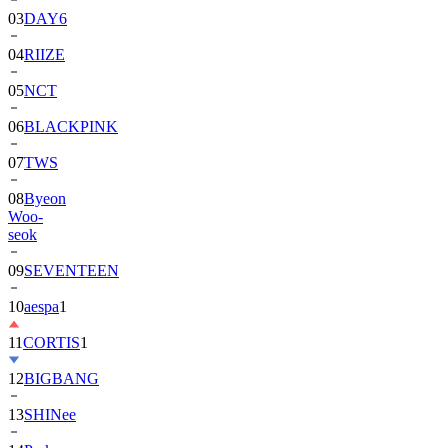
03
DAY6
04
RIIZE
05
NCT
06
BLACKPINK
07
TWS
08
Byeon
Woo-
seok
09
SEVENTEEN
10
aespa
1
11
CORTIS
1
12
BIGBANG
13
SHINee