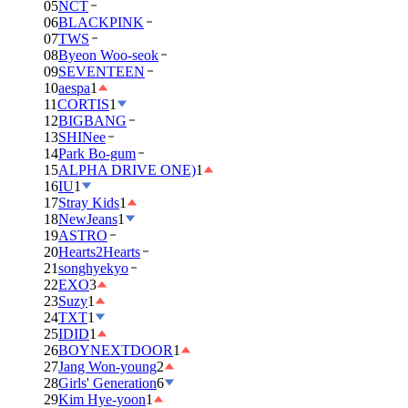
05
NCT
06
BLACKPINK
07
TWS
08
Byeon Woo-seok
09
SEVENTEEN
10
aespa
1
11
CORTIS
1
12
BIGBANG
13
SHINee
14
Park Bo-gum
15
ALPHA DRIVE ONE)
1
16
IU
1
17
Stray Kids
1
18
NewJeans
1
19
ASTRO
20
Hearts2Hearts
21
songhyekyo
22
EXO
3
23
Suzy
1
24
TXT
1
25
IDID
1
26
BOYNEXTDOOR
1
27
Jang Won-young
2
28
Girls' Generation
6
29
Kim Hye-yoon
1