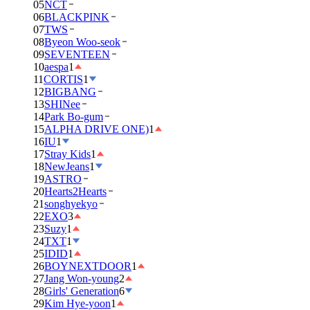
05
NCT
06
BLACKPINK
07
TWS
08
Byeon Woo-seok
09
SEVENTEEN
10
aespa
1
11
CORTIS
1
12
BIGBANG
13
SHINee
14
Park Bo-gum
15
ALPHA DRIVE ONE)
1
16
IU
1
17
Stray Kids
1
18
NewJeans
1
19
ASTRO
20
Hearts2Hearts
21
songhyekyo
22
EXO
3
23
Suzy
1
24
TXT
1
25
IDID
1
26
BOYNEXTDOOR
1
27
Jang Won-young
2
28
Girls' Generation
6
29
Kim Hye-yoon
1