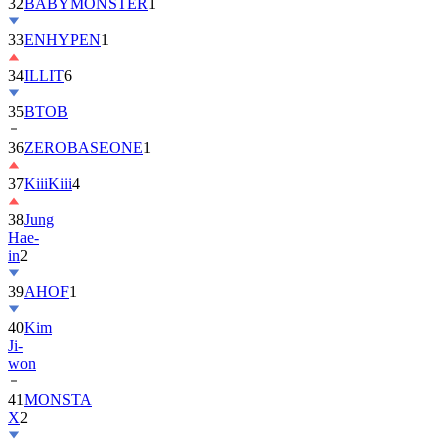
32
BABYMONSTER
1
33
ENHYPEN
1
34
ILLIT
6
35
BTOB
36
ZEROBASEONE
1
37
KiiiKiii
4
38
Jung
Hae-
in
2
39
AHOF
1
40
Kim
Ji-
won
41
MONSTA
X
2