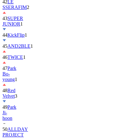
42
LE
SSERAFIM
2
43
SUPER
JUNIOR
1
44
KickFlip
1
45
AND2BLE
1
46
TWICE
1
47
Park
Bo-
young
1
48
Red
Velvet
3
49
Park
Ji-
hoon
50
ALLDAY
PROJECT