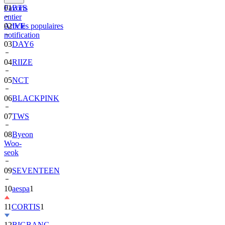
Favoris
01
BTS
entier
Articles populaires
02
IVE
notification
03
DAY6
04
RIIZE
05
NCT
06
BLACKPINK
07
TWS
08
Byeon
Woo-
seok
09
SEVENTEEN
10
aespa
1
11
CORTIS
1
12
BIGBANG