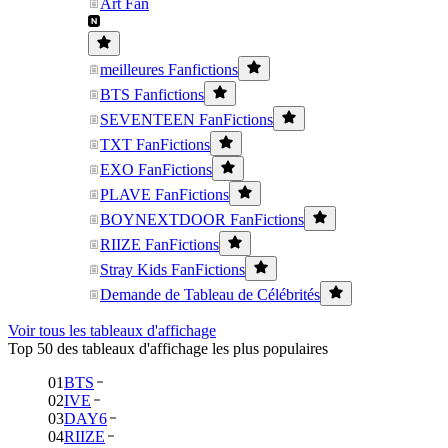
Art Fan
meilleures Fanfictions
BTS Fanfictions
SEVENTEEN FanFictions
TXT FanFictions
EXO FanFictions
PLAVE FanFictions
BOYNEXTDOOR FanFictions
RIIZE FanFictions
Stray Kids FanFictions
Demande de Tableau de Célébrités
Voir tous les tableaux d'affichage
Top 50 des tableaux d'affichage les plus populaires
01
BTS
02
IVE
03
DAY6
04
RIIZE