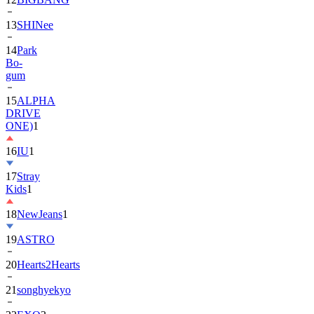
13
SHINee
14
Park
Bo-
gum
15
ALPHA
DRIVE
ONE)
1
16
IU
1
17
Stray
Kids
1
18
NewJeans
1
19
ASTRO
20
Hearts2Hearts
21
songhyekyo