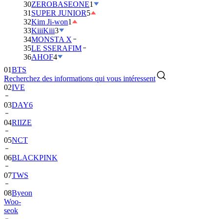
30
ZEROBASEONE
1
31
SUPER JUNIOR
5
32
Kim Ji-won
1
33
KiiiKiii
3
34
MONSTA X
35
LE SSERAFIM
01
BTS
36
AHOF
4
02
IVE
Recherchez des informations qui vous intéressent
03
DAY6
04
RIIZE
05
NCT
06
BLACKPINK
07
TWS
08
Byeon
Woo-
seok
09
SEVENTEEN