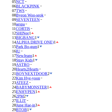
05
NCT
06
BLACKPINK
07
TWS
08
Byeon Woo-seok
09
SEVENTEEN
10
aespa
11
CORTIS
12
SHINee
1
13
BIGBANG
1
14
ALPHA DRIVE ONE)
1
15
Park Bo-gum
1
16
IU
17
NewJeans
1
18
Stray Kids
1
19
ASTRO
20
Hearts2Hearts
21
BOYNEXTDOOR
2
22
Kim Hye-yoon
23
ATEEZ
24
BABYMONSTER
1
25
ENHYPEN
1
26
2PM
2
27
ILLIT
28
Jung Hae-in
3
29
BTOB
1