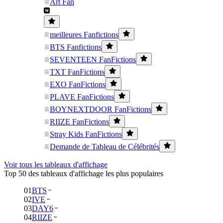
Art Fan
meilleures Fanfictions
BTS Fanfictions
SEVENTEEN FanFictions
TXT FanFictions
EXO FanFictions
PLAVE FanFictions
BOYNEXTDOOR FanFictions
RIIZE FanFictions
Stray Kids FanFictions
Demande de Tableau de Célébrités
Voir tous les tableaux d'affichage
Top 50 des tableaux d'affichage les plus populaires
01
BTS
02
IVE
03
DAY6
04
RIIZE