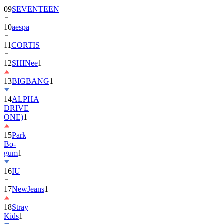
10
aespa
11
CORTIS
12
SHINee
1
13
BIGBANG
1
14
ALPHA
DRIVE
ONE)
1
15
Park
Bo-
gum
1
16
IU
17
NewJeans
1
18
Stray
Kids
1
19
ASTRO