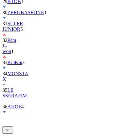
30
ZEROBASEONE
1
31
SUPER
JUNIOR
5
32
Kim
Ji-
won
1
33
KiiiKiii
3
34
MONSTA
X
35
LE
SSERAFIM
36
AHOF
4