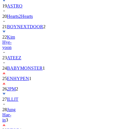
20
Hearts2Hearts
21
BOYNEXTDOOR
2
22
Kim
Hye-
yoon
23
ATEEZ
24
BABYMONSTER
1
25
ENHYPEN
1
26
2PM
2
27
ILLIT
28
Jung
Hae-
in
3
29
BTOB
1